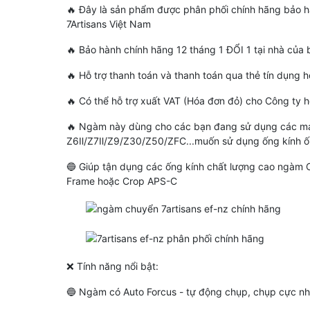
🔥 Đây là sản phẩm được phân phối chính hãng bảo
7Artisans Việt Nam
🔥 Bảo hành chính hãng 12 tháng 1 ĐỔI 1 tại nhà của
🔥 Hỗ trợ thanh toán và thanh toán qua thẻ tín dụng
🔥 Có thể hỗ trợ xuất VAT (Hóa đơn đỏ) cho Công ty
🔥 Ngàm này dùng cho các bạn đang sử dụng các má
Z6Ⅱ/Z7Ⅱ/Z9/Z30/Z50/ZFC...muốn sử dụng ống kính ố
🔵 Giúp tận dụng các ống kính chất lượng cao ngàm 
Combo 2 Tube Macro Meike
Ngàm Chuyển C-Mo
Frame hoặc Crop APS-C
MK-C-AF3 Cho Canon EOS M
Adapter Lens CCTV
(Bản Version 2)
900,000 đ
(Giảm: -28%)
650,000 đ
79,900 đ
❌ Tính năng nổi bật:
🔵 Ngàm có Auto Forcus - tự động chụp, chụp cực nh