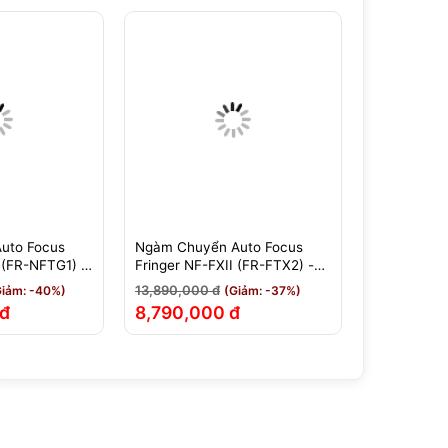
uto Focus
Ngàm Chuyển Auto Focus
Ngàm Chuy
 (FR-NFTG1) -
Fringer NF-FXII (FR-FTX2) -
Fringer C64
jifilm GFX -
Nikon F Sang Fujifilm X -
C6TG2) - C
13,890,000 đ
28,990,000
Giảm: -40%)
(Giảm: -37%)
Chính Hãng
Fujifilm GF
 đ
8,790,000 đ
18,990,