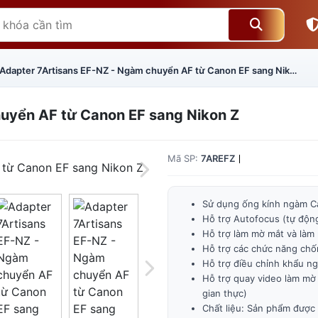
Adapter 7Artisans EF-NZ - Ngàm chuyển AF từ Canon EF sang Nikon Z
uyển AF từ Canon EF sang Nikon Z
Mã SP:
7AREFZ
Sử dụng ống kính ngàm C
Hỗ trợ Autofocus (tự động
Hỗ trợ làm mờ mắt và làm
Hỗ trợ các chức năng chốn
Giá trên 1SP
5
x
0 đ
Hỗ trợ điều chỉnh khẩu n
Hỗ trợ quay video làm mờ 
Tổng giá
0 đ
gian thực)
Chất liệu: Sản phẩm được 