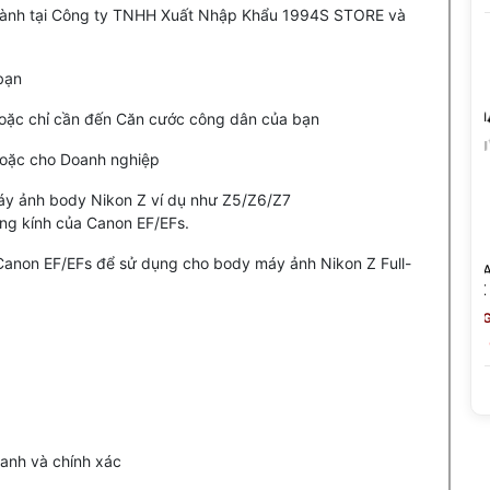
 hành tại Công ty TNHH Xuất Nhập Khẩu 1994S STORE và
 bạn
 hoặc chỉ cần đến Căn cước công dân của bạn
 hoặc cho Doanh nghiệp
y ảnh body Nikon Z ví dụ như Z5/Z6/Z7
ng kính của Canon EF/EFs.
Canon EF/EFs để sử dụng cho body máy ảnh Nikon Z Full-
unt -
Ngàm Chuyển Fringer EF-FX
Ngàm Chuyển A
Ultra (FR-FX071) Speed
Fringer NF-GFX
Booster 0.74X - Hỗ Trợ Auto
Nikon F Sang Fu
15,390,000 đ
22,990,000 đ
(Giảm: -43%)
(
Focus Cho Fujifilm
Chính Hãng
8,790,000 đ
13,790,000
anh và chính xác