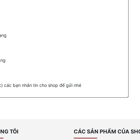
dạng
àng
c) các bạn nhắn tin cho shop để gửi nhé
NG TÔI
CÁC SẢN PHẨM CỦA SH