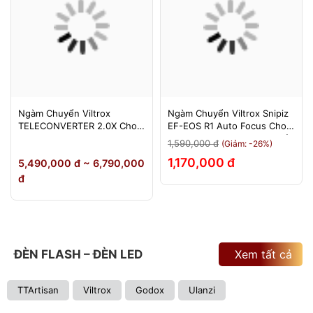
Ngàm Chuyển Viltrox
Ngàm Chuyển Viltrox Snipiz
TELECONVERTER 2.0X Cho
EF-EOS R1 Auto Focus Cho
Sony E / Nikon Z - Nhân Đôi
Canon EOS R/RP/R5/R6 - Bảo
1,590,000 đ
(Giảm: -26%)
Tiêu Cự - Bảo Hành 12
Hành 12 Tháng 1 Đổi 1
1,170,000 đ
5,490,000 đ ~ 6,790,000
Tháng
đ
ĐÈN FLASH – ĐÈN LED
Xem tất cả
TTArtisan
Viltrox
Godox
Ulanzi