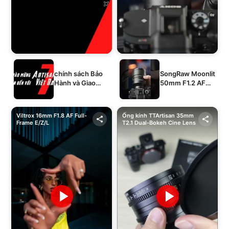
chính sách Bảo
SongRaw Moonlit
Hành và Giao
50mm F1.2 AF
Hàng của 1994's
Full-Frame
STORE
Viltrox 16mm F1.8 AF Full-
Ống kính TTArtisan 35mm
Frame E/Z/L
T2.1 Dual-Bokeh Cine Lens