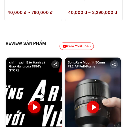
64GB Chính Hãng
40,000 đ ~ 760,000 đ
40,000 đ ~ 2,290,000 đ
REVIEW SẢN PHẨM
Xem YouTube ›
chính sách Bảo Hành và
SongRaw Moonlit 50mm
Giao Hàng của 1994's
F1.2 AF Full-Frame
STORE