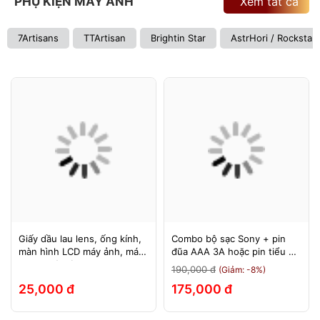
PHỤ KIỆN MÁY ẢNH
Xem tất cả
7Artisans
TTArtisan
Brightin Star
AstrHori / Rockstar
Giấy dầu lau lens, ống kính,
Combo bộ sạc Sony + pin
màn hình LCD máy ảnh, máy
đũa AAA 3A hoặc pin tiểu AA
quay, máy tính, laptop, điện
2A Sony 1.5v
190,000 đ
(Giảm: -8%)
thoại, máy tính bảng
25,000 đ
175,000 đ