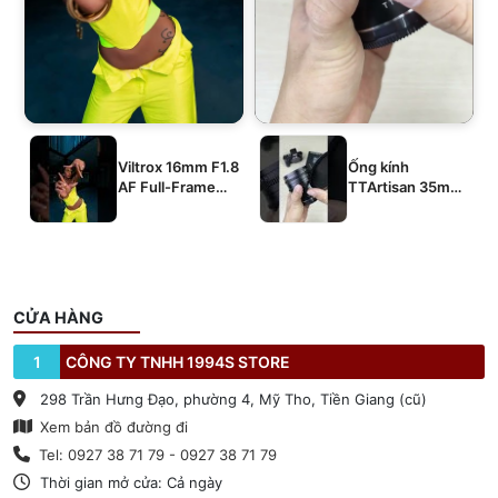
Viltrox 16mm F1.8
Ống kính
AF Full-Frame
TTArtisan 35mm
E/Z/L
T2.1 Dual-Bokeh
Cine Lens
CỬA HÀNG
1
CÔNG TY TNHH 1994S STORE
298 Trần Hưng Đạo, phường 4, Mỹ Tho, Tiền Giang (cũ)
Xem bản đồ đường đi
Tel: 0927 38 71 79 - 0927 38 71 79
Thời gian mở cửa: Cả ngày