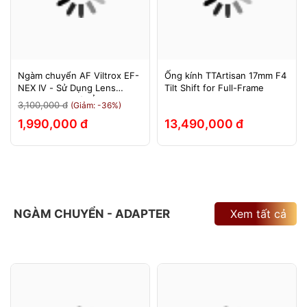
Ngàm chuyển AF Viltrox EF-
Ống kính TTArtisan 17mm F4
NEX IV - Sử Dụng Lens
Tilt Shift for Full-Frame
Canon Trên Máy Ảnh Sony
3,100,000 đ
(Giảm: -36%)
E-Mount - Bảo Hành 12
1,990,000 đ
13,490,000 đ
Tháng.
NGÀM CHUYỂN - ADAPTER
Xem tất cả