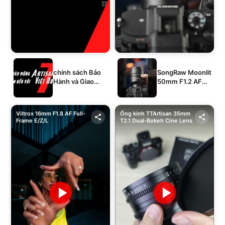
chính sách Bảo
SongRaw Moonlit
Hành và Giao
50mm F1.2 AF
Hàng của 1994's
Full-Frame
STORE
Viltrox 16mm F1.8 AF Full-
Ống kính TTArtisan 35mm
Frame E/Z/L
T2.1 Dual-Bokeh Cine Lens