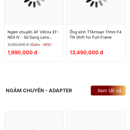
Ngàm chuyển AF Viltrox EF-
Ống kính TTArtisan 17mm F4
NEX IV - Sử Dụng Lens
Tilt Shift for Full-Frame
Canon Trên Máy Ảnh Sony
3,100,000 đ
(Giảm: -36%)
E-Mount - Bảo Hành 12
1,990,000 đ
13,490,000 đ
Tháng.
NGÀM CHUYỂN - ADAPTER
Xem tất cả