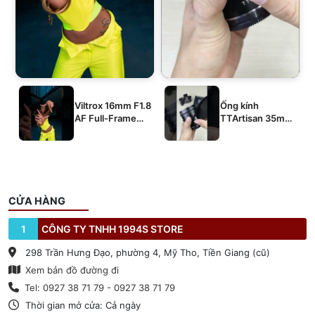
Viltrox 16mm F1.8
Ống kính
AF Full-Frame
TTArtisan 35mm
E/Z/L
T2.1 Dual-Bokeh
Cine Lens
CỬA HÀNG
1
CÔNG TY TNHH 1994S STORE
298 Trần Hưng Đạo, phường 4, Mỹ Tho, Tiền Giang (cũ)
Xem bản đồ đường đi
Tel: 0927 38 71 79 - 0927 38 71 79
Thời gian mở cửa: Cả ngày