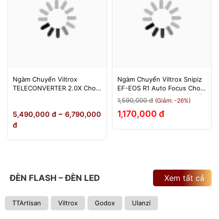
Ngàm Chuyển Viltrox
Ngàm Chuyển Viltrox Snipiz
TELECONVERTER 2.0X Cho
EF-EOS R1 Auto Focus Cho
Sony E / Nikon Z - Nhân Đôi
Canon EOS R/RP/R5/R6 - Bảo
1,590,000 đ
(Giảm: -26%)
Tiêu Cự - Bảo Hành 12
Hành 12 Tháng 1 Đổi 1
1,170,000 đ
5,490,000 đ ~ 6,790,000
Tháng
đ
ĐÈN FLASH – ĐÈN LED
Xem tất cả
TTArtisan
Viltrox
Godox
Ulanzi