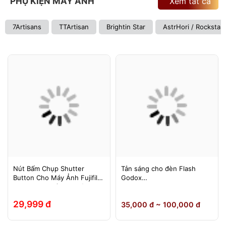
PHỤ KIỆN MÁY ẢNH
Xem tất cả
7Artisans
TTArtisan
Brightin Star
AstrHori / Rockstar
Nút Bấm Chụp Shutter
Tản sáng cho đèn Flash
Button Cho Máy Ảnh Fujifilm
Godox
Leica Contax (Ren Xoáy)
TT600/TT685/TT685II/V850/
V850II/V850III/V860/V860II/V
29,999 đ
35,000 đ ~ 100,000 đ
860III, Yongnuo 560II/565EX,
580EXII