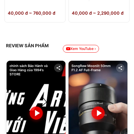
64GB Chính Hãng
40,000 đ ~ 760,000 đ
40,000 đ ~ 2,290,000 đ
REVIEW SẢN PHẨM
Xem YouTube ›
chính sách Bảo Hành và
SongRaw Moonlit 50mm
Giao Hàng của 1994's
F1.2 AF Full-Frame
STORE