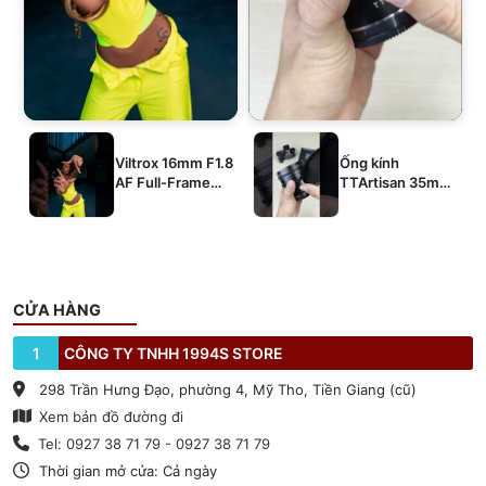
Viltrox 16mm F1.8
Ống kính
AF Full-Frame
TTArtisan 35mm
E/Z/L
T2.1 Dual-Bokeh
Cine Lens
CỬA HÀNG
1
CÔNG TY TNHH 1994S STORE
298 Trần Hưng Đạo, phường 4, Mỹ Tho, Tiền Giang (cũ)
Xem bản đồ đường đi
Tel: 0927 38 71 79 - 0927 38 71 79
Thời gian mở cửa: Cả ngày