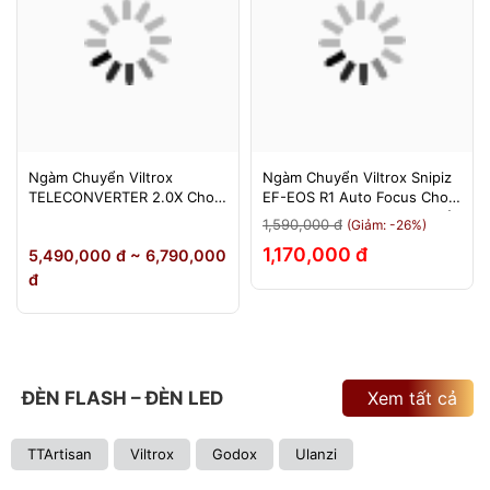
Ngàm Chuyển Viltrox
Ngàm Chuyển Viltrox Snipiz
TELECONVERTER 2.0X Cho
EF-EOS R1 Auto Focus Cho
Sony E / Nikon Z - Nhân Đôi
Canon EOS R/RP/R5/R6 - Bảo
1,590,000 đ
(Giảm: -26%)
Tiêu Cự - Bảo Hành 12
Hành 12 Tháng 1 Đổi 1
1,170,000 đ
5,490,000 đ ~ 6,790,000
Tháng
đ
ĐÈN FLASH – ĐÈN LED
Xem tất cả
TTArtisan
Viltrox
Godox
Ulanzi