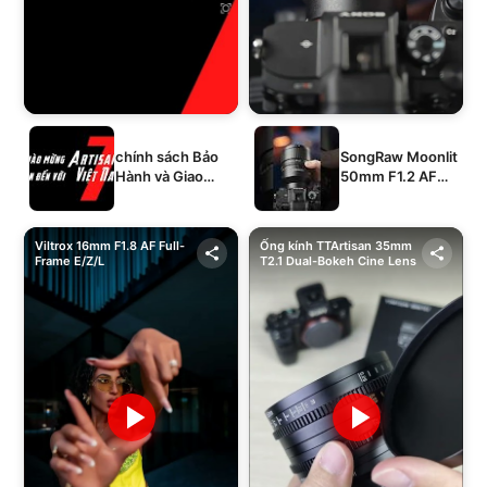
chính sách Bảo
SongRaw Moonlit
Hành và Giao
50mm F1.2 AF
Hàng của 1994's
Full-Frame
STORE
Viltrox 16mm F1.8 AF Full-
Ống kính TTArtisan 35mm
Frame E/Z/L
T2.1 Dual-Bokeh Cine Lens