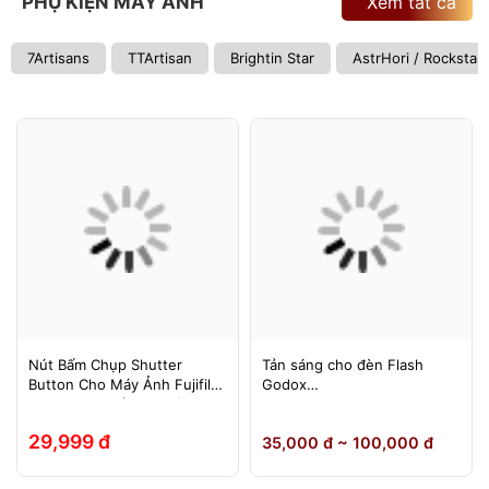
PHỤ KIỆN MÁY ẢNH
Xem tất cả
7Artisans
TTArtisan
Brightin Star
AstrHori / Rockstar
Nút Bấm Chụp Shutter
Tản sáng cho đèn Flash
Button Cho Máy Ảnh Fujifilm
Godox
Leica Contax (Ren Xoáy)
TT600/TT685/TT685II/V850/
V850II/V850III/V860/V860II/V
29,999 đ
35,000 đ ~ 100,000 đ
860III, Yongnuo 560II/565EX,
580EXII