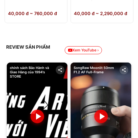
64GB Chính Hãng
40,000 đ ~ 760,000 đ
40,000 đ ~ 2,290,000 đ
REVIEW SẢN PHẨM
Xem YouTube ›
chính sách Bảo Hành và
SongRaw Moonlit 50mm
Giao Hàng của 1994's
F1.2 AF Full-Frame
STORE