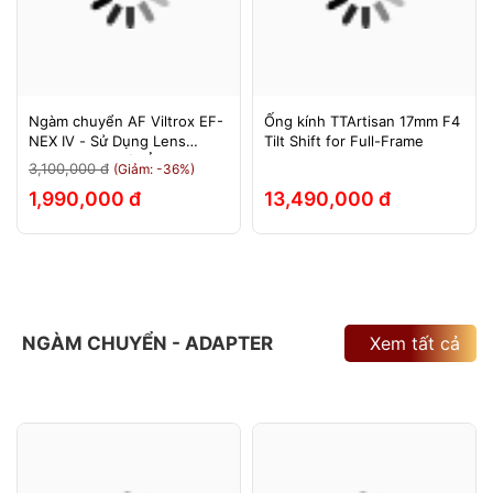
Ngàm chuyển AF Viltrox EF-
Ống kính TTArtisan 17mm F4
NEX IV - Sử Dụng Lens
Tilt Shift for Full-Frame
Canon Trên Máy Ảnh Sony
3,100,000 đ
(Giảm: -36%)
E-Mount - Bảo Hành 12
1,990,000 đ
13,490,000 đ
Tháng.
NGÀM CHUYỂN - ADAPTER
Xem tất cả