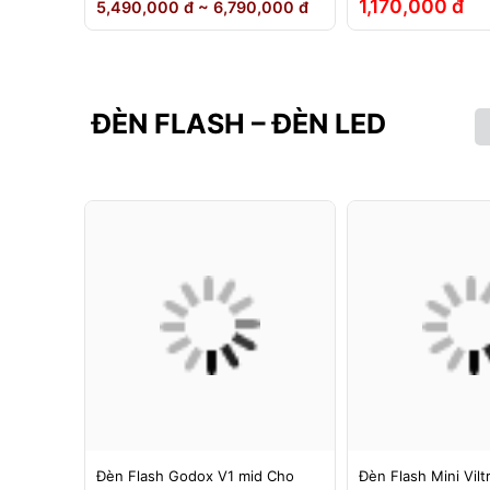
1,170,000 đ
5,490,000 đ ~ 6,790,000 đ
ĐÈN FLASH – ĐÈN LED
g 1 -
Đèn Flash Godox V1 mid Cho
Đèn Flash Mini Vilt