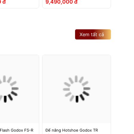
 đ
9,490,000 đ
2,790
Xem tất cả
Flash Godox FS-R
Đế nâng Hotshoe Godox TR
Đế nâng