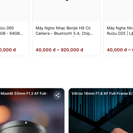
izu D65
Máy Nghe Nhạc Benjie H9 Có
Máy Nghe Nhạ
4GB - 64GB
Camera – Bluetooth 5.4, Chip
Ruizu D25 | L
DSD Lossless, Cảm Ứng IPS –
Loa Ngoài
Chính Hãng
0,000 đ
40,000 đ ~ 920,000 đ
40,000 đ ~ 
Moonlit 50mm F1.2 AF Full-
Viltrox 16mm F1.8 AF Full-Frame E/