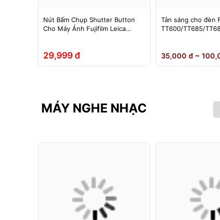
im chụp
Nút Bấm Chụp Shutter Button
Tản sáng cho đèn 
in sạc –
Cho Máy Ảnh Fujifilm Leica
TT600/TT685/TT68
g màu
Contax (Ren Xoáy)
0II/V850III/V860/V8
hoại….
Yongnuo 560II/565
29,999 đ
35,000 đ ~ 100,
MÁY NGHE NHẠC