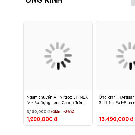
ỐNG KÍNH
F cho
Ngàm chuyển AF Viltrox EF-NEX
Ống kính TTArtisan
hính Hãng
IV - Sử Dụng Lens Canon Trên
Shift for Full-Fram
Máy Ảnh Sony E-Mount - Bảo
3,100,000 đ
(Giảm: -36%)
Hành 12 Tháng.
1,990,000 đ
13,490,000 đ