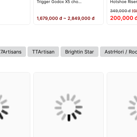
Trigger Godox X5 cho
Hotshoe Rise
ikon)
Sony/Canon/Nikon/Fujifilm
iM22 iM30 iM3
349,000 đ
(G
iA32 Lux Cad
200,000 
1,679,000 đ ~ 2,849,000 đ
7Artisans
TTArtisan
Brightin Star
AstrHori / Ro