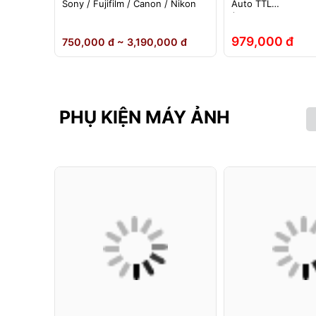
ho đèn
Sony / Fujifilm / Canon / Nikon
Auto TTL
nh Hãng
(Fuji/Sony/Canon/N
979,000 đ
 đ
750,000 đ ~ 3,190,000 đ
PHỤ KIỆN MÁY ẢNH