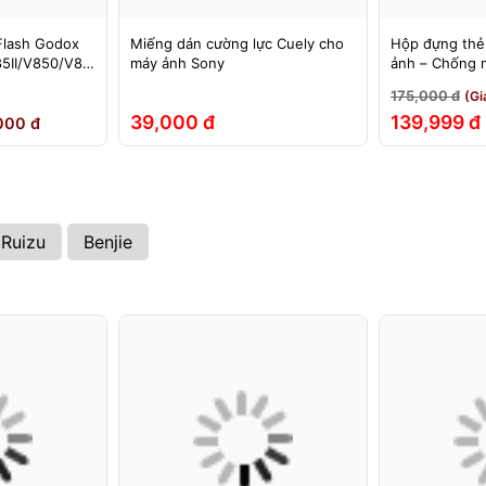
Flash Godox
Miếng dán cường lực Cuely cho
Hộp đựng thẻ
5II/V850/V85
máy ảnh Sony
ảnh – Chống 
60II/V860III,
đập
175,000 đ
(Gi
EX, 580EXII
39,000 đ
139,999 đ
000 đ
Ruizu
Benjie