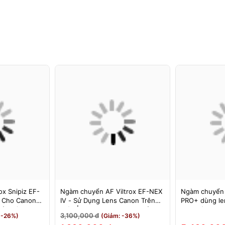
x Snipiz EF-
Ngàm chuyển AF Viltrox EF-NEX
Ngàm chuyển
s Cho Canon
IV - Sử Dụng Lens Canon Trên
PRO+ dùng le
Bảo Hành 12
Máy Ảnh Sony E-Mount - Bảo
cho máy Nikon
3,100,000 đ
 -26%)
(Giảm: -36%)
Hành 12 Tháng.
MEGADAP ET