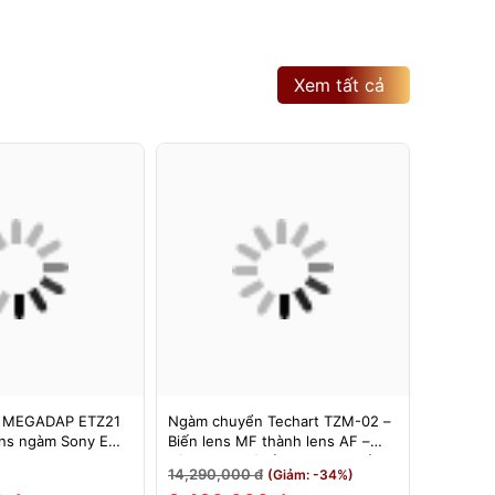
Xem tất cả
 MEGADAP ETZ21
Ngàm chuyển Techart TZM-02 –
Ngàm Ch
ns ngàm Sony E
Biến lens MF thành lens AF –
6bit II (
 Z – Adapter
Dùng cho máy ảnh Nikon Z sử
Hỗ Trợ E
14,290,000 đ
3,500,0
(Giảm: -34%)
Z21 PRO+
dụng các ống kính ngàm Leica M