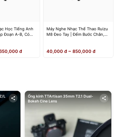
c Học Tiếng Anh
Máy Nghe Nhạc Thể Thao Ruizu
Máy Ngh
ặp Đoạn A-B, Có
M8 Đeo Tay | Đếm Bước Chân,
Ruizu D1
Loa Ngoài
Inch | L
650,000 đ
40,000 đ ~ 850,000 đ
40,000 
Z/L
Ống kính TTArtisan 35mm T2.1 Dual-
Bokeh Cine Lens