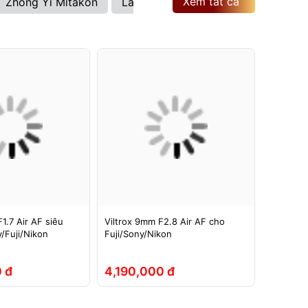
Xem tất cả
Zhong Yi Mitakon
Laowa
Brightin Star
Viltrox
1.7 Air AF siêu
Viltrox 9mm F2.8 Air AF cho
Ống kính
/Fuji/Nikon
Fuji/Sony/Nikon
ASPH si
Full-Fra
 đ
4,190,000 đ
5,290