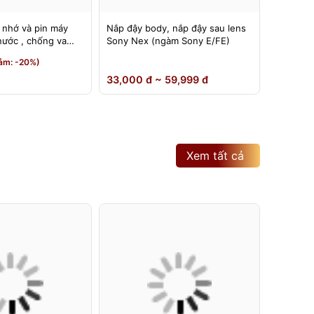
 nhớ và pin máy
Nắp đậy body, nắp đậy sau lens
Đế nâng
nước , chống va
Sony Nex (ngàm Sony E/FE)
có thể đ
180 độ
190,000
ảm: -20%)
150,0
33,000 đ ~ 59,999 đ
Xem tất cả