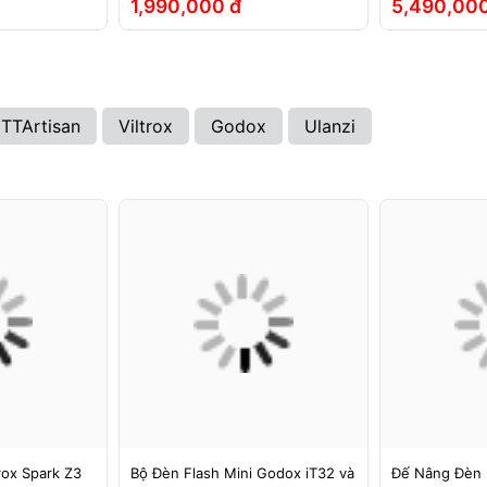
1,990,000 đ
5,490,000
TTArtisan
Viltrox
Godox
Ulanzi
rox Spark Z3
Bộ Đèn Flash Mini Godox iT32 và
Đế Nâng Đèn 