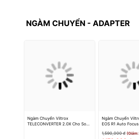
NGÀM CHUYỂN - ADAPTER
F-FX
Ngàm Chuyển Viltrox
Ngàm Chuyển Viltro
 Booster
TELECONVERTER 2.0X Cho Sony
EOS R1 Auto Focu
cus Cho
E / Nikon Z - Nhân Đôi Tiêu Cự -
EOS R/RP/R5/R6 - 
1,590,000 đ
3%)
(Giảm:
Bảo Hành 12 Tháng
Tháng 1 Đổi 1