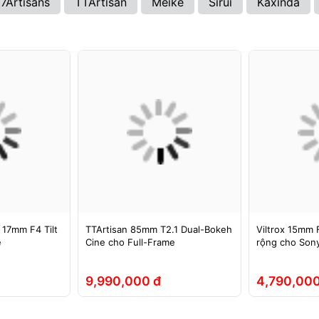
7Artisans
TTArtisan
Meike
Sirui
Kaxinda
 17mm F4 Tilt
TTArtisan 85mm T2.1 Dual-Bokeh
Viltrox 15mm F
e
Cine cho Full-Frame
rộng cho Sony
9,990,000 đ
4,790,000