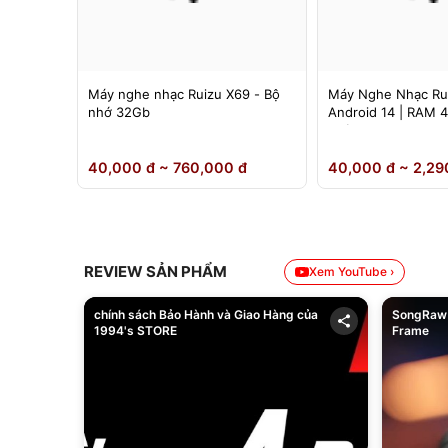
 Ruizu
Máy nghe nhạc Ruizu X69 - Bộ
Máy Nghe Nhạc Ru
nh 4.5
nhớ 32Gb
Android 14 | RAM 
Chính Hãng
0 đ
40,000 đ ~ 760,000 đ
40,000 đ ~ 2,29
REVIEW SẢN PHẨM
Xem YouTube ›
chính sách Bảo Hành và Giao Hàng của
SongRaw 
1994's STORE
Frame