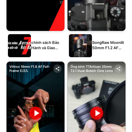
chính sách Bảo
SongRaw Moonlit
Hành và Giao
50mm F1.2 AF
Hàng của 1994's
Full-Frame
STORE
Viltrox 16mm F1.8 AF Full-
Ống kính TTArtisan 35mm
Frame E/Z/L
T2.1 Dual-Bokeh Cine Lens