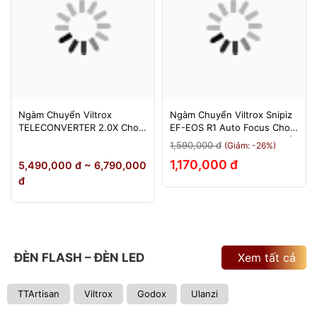
Ngàm Chuyển Viltrox
Ngàm Chuyển Viltrox Snipiz
TELECONVERTER 2.0X Cho
EF-EOS R1 Auto Focus Cho
Sony E / Nikon Z - Nhân Đôi
Canon EOS R/RP/R5/R6 - Bảo
1,590,000 đ
(Giảm: -26%)
Tiêu Cự - Bảo Hành 12
Hành 12 Tháng 1 Đổi 1
1,170,000 đ
5,490,000 đ ~ 6,790,000
Tháng
đ
ĐÈN FLASH – ĐÈN LED
Xem tất cả
TTArtisan
Viltrox
Godox
Ulanzi