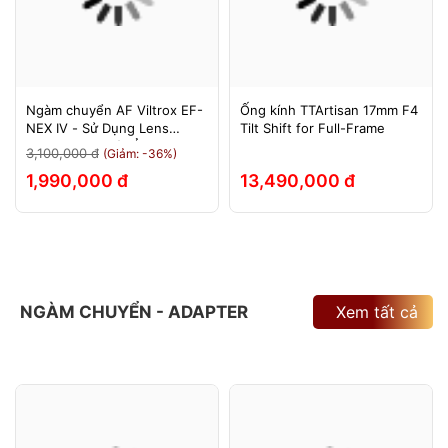
Ngàm chuyển AF Viltrox EF-
Ống kính TTArtisan 17mm F4
NEX IV - Sử Dụng Lens
Tilt Shift for Full-Frame
Canon Trên Máy Ảnh Sony
3,100,000 đ
(Giảm: -36%)
E-Mount - Bảo Hành 12
1,990,000 đ
13,490,000 đ
Tháng.
NGÀM CHUYỂN - ADAPTER
Xem tất cả