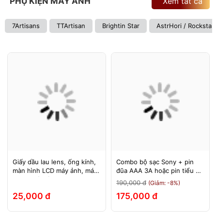
PHỤ KIỆN MÁY ẢNH
Xem tất cả
7Artisans
TTArtisan
Brightin Star
AstrHori / Rockstar
Giấy dầu lau lens, ống kính,
Combo bộ sạc Sony + pin
màn hình LCD máy ảnh, máy
đũa AAA 3A hoặc pin tiểu AA
quay, máy tính, laptop, điện
2A Sony 1.5v
190,000 đ
(Giảm: -8%)
thoại, máy tính bảng
25,000 đ
175,000 đ