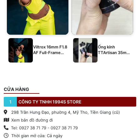
Viltrox 16mm F1.8
Ống kính
AF Full-Frame
TTArtisan 35mm
E/Z/L
T2.1 Dual-Bokeh
Cine Lens
CỬA HÀNG
1
CÔNG TY TNHH 1994S STORE
298 Trần Hưng Đạo, phường 4, Mỹ Tho, Tiền Giang (cũ)
Xem bản đồ đường đi
Tel: 0927 38 71 79 - 0927 38 71 79
Thời gian mở cửa: Cả ngày