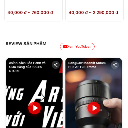
64GB Chính Hãng
40,000 đ ~ 760,000 đ
40,000 đ ~ 2,290,000 đ
REVIEW SẢN PHẨM
Xem YouTube ›
chính sách Bảo Hành và
SongRaw Moonlit 50mm
Giao Hàng của 1994's
F1.2 AF Full-Frame
STORE