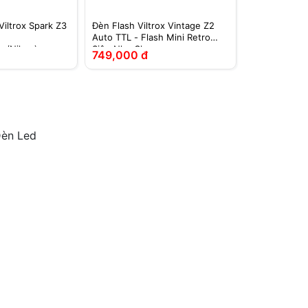
Viltrox Spark Z3
Đèn Flash Viltrox Vintage Z2
Auto TTL - Flash Mini Retro
on/Nikon)
Siêu Nhẹ Cho
749,000 đ
Sony/Fujifilm/Canon/Nikon
Đèn Led