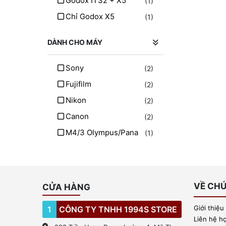
Godox IT32 + X5
(1)
Vô Diện
(1)
Chỉ Godox X5
(1)
Báo Hồng
(1)
Doremon
(1)
DÀNH CHO MÁY
Gấu Nâu
(1)
Sony
(2)
Chó Shiba
(1)
Fujifilm
(2)
Mắt Người Tuyết
(1)
Nikon
(2)
Pikachu Đội Nón Đỏ
(1)
Canon
(2)
Pikachu Hiphop
(1)
M4/3 Olympus/Pana
(1)
Pikachu Cầm Quả Cầu
(1)
Pikachu Má Bự
(1)
Pikachu Mũ Charizard
(1)
Pikachu "thảo Mai"
VỀ CHÚ
CỬA HÀNG
(1)
Pikachu Ngủ
(1)
Giới thiệu
1
CÔNG TY TNHH 1994S STORE
Pikachu Đội Mũ Shiba
(1)
Liên hệ h