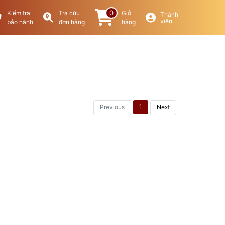
0
Kiểm tra
Tra cứu
Giỏ
Thành
viên
bảo hành
đơn hàng
hàng
1
Previous
Next