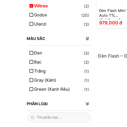
Viltrox
(2)
Đèn Flash Mini 
Godox
(20)
Auto TTL
(Fuji/Sony/Can
979,000 đ
Ulanzi
(3)
MÀU SẮC
Đen
(3)
Đèn Flash – 
Bạc
(2)
Trắng
(1)
Gray (xám)
(1)
Green (xanh Rêu)
(1)
PHÂN LOẠI