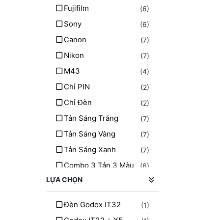
Fujifilm
(6)
Sony
(6)
Canon
(7)
Nikon
(7)
M43
(4)
Chỉ PIN
(2)
Chỉ Đèn
(2)
Tản Sáng Trắng
(7)
Tản Sáng Vàng
(7)
Tản Sáng Xanh
(7)
Combo 3 Tản 3 Màu
(6)
LỰA CHỌN
Người Nhện
(1)
Khiêng Captain
(1)
Đèn Godox IT32
(1)
Mắt Cú
(1)