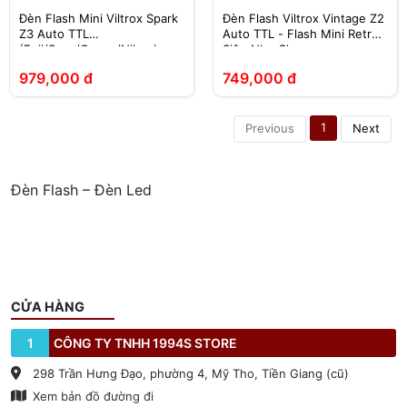
Đèn Flash Mini Viltrox Spark
Đèn Flash Viltrox Vintage Z2
Z3 Auto TTL
Auto TTL - Flash Mini Retro
(Fuji/Sony/Canon/Nikon)
Siêu Nhẹ Cho
Sony/Fujifilm/Canon/Nikon
979,000 đ
749,000 đ
1
Previous
Next
Đèn Flash – Đèn Led
CỬA HÀNG
1
CÔNG TY TNHH 1994S STORE
298 Trần Hưng Đạo, phường 4, Mỹ Tho, Tiền Giang (cũ)
Xem bản đồ đường đi