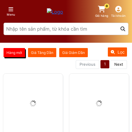
0
Menu
Giỏ hàng
Tài khoản
Lọc
Hàng mới
Giá Tăng Dần
Giá Giảm Dần
1
Previous
Next