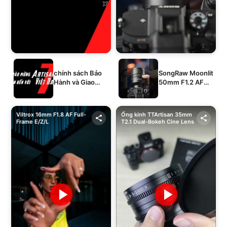
chính sách Bảo
SongRaw Moonlit
Hành và Giao
50mm F1.2 AF
Hàng của 1994's
Full-Frame
STORE
Viltrox 16mm F1.8 AF Full-
Ống kính TTArtisan 35mm
Frame E/Z/L
T2.1 Dual-Bokeh Cine Lens