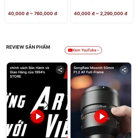
64GB Chính Hãng
40,000 đ ~ 760,000 đ
40,000 đ ~ 2,290,000 đ
REVIEW SẢN PHẨM
Xem YouTube ›
chính sách Bảo Hành và
SongRaw Moonlit 50mm
Giao Hàng của 1994's
F1.2 AF Full-Frame
STORE