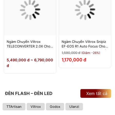
Ngàm Chuyển Viltrox
Ngàm Chuyển Viltrox Snipiz
TELECONVERTER 2.0X Cho
EF-EOS R1 Auto Focus Cho
Sony E / Nikon Z - Nhân Đôi
Canon EOS R/RP/R5/R6 - Bảo
1,590,000 đ
(Giảm: -26%)
Tiêu Cự - Bảo Hành 12
Hành 12 Tháng 1 Đổi 1
1,170,000 đ
5,490,000 đ ~ 6,790,000
Tháng
đ
ĐÈN FLASH – ĐÈN LED
Xem tất cả
TTArtisan
Viltrox
Godox
Ulanzi