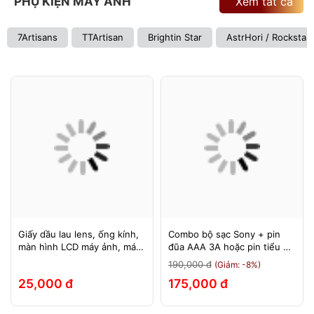
PHỤ KIỆN MÁY ẢNH
Xem tất cả
7Artisans
TTArtisan
Brightin Star
AstrHori / Rockstar
Giấy dầu lau lens, ống kính,
Combo bộ sạc Sony + pin
màn hình LCD máy ảnh, máy
đũa AAA 3A hoặc pin tiểu AA
quay, máy tính, laptop, điện
2A Sony 1.5v
190,000 đ
(Giảm: -8%)
thoại, máy tính bảng
25,000 đ
175,000 đ