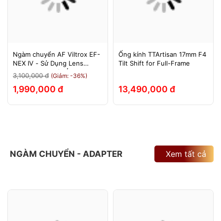
Ngàm chuyển AF Viltrox EF-
Ống kính TTArtisan 17mm F4
NEX IV - Sử Dụng Lens
Tilt Shift for Full-Frame
Canon Trên Máy Ảnh Sony
3,100,000 đ
(Giảm: -36%)
E-Mount - Bảo Hành 12
1,990,000 đ
13,490,000 đ
Tháng.
NGÀM CHUYỂN - ADAPTER
Xem tất cả