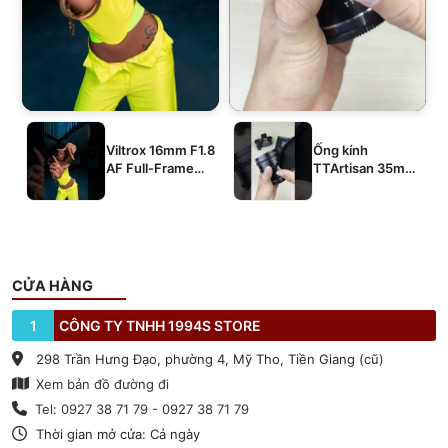
Viltrox 16mm F1.8
Ống kính
AF Full-Frame
TTArtisan 35mm
E/Z/L
T2.1 Dual-Bokeh
Cine Lens
CỬA HÀNG
1
CÔNG TY TNHH 1994S STORE
298 Trần Hưng Đạo, phường 4, Mỹ Tho, Tiền Giang (cũ)
Xem bản đồ đường đi
Tel: 0927 38 71 79 - 0927 38 71 79
Thời gian mở cửa: Cả ngày