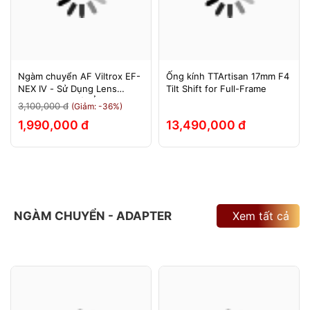
Ngàm chuyển AF Viltrox EF-
Ống kính TTArtisan 17mm F4
NEX IV - Sử Dụng Lens
Tilt Shift for Full-Frame
Canon Trên Máy Ảnh Sony
3,100,000 đ
(Giảm: -36%)
E-Mount - Bảo Hành 12
1,990,000 đ
13,490,000 đ
Tháng.
NGÀM CHUYỂN - ADAPTER
Xem tất cả