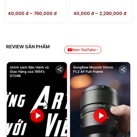
64GB Chính Hãng
40,000 đ ~ 760,000 đ
40,000 đ ~ 2,290,000 đ
REVIEW SẢN PHẨM
Xem YouTube ›
chính sách Bảo Hành và
SongRaw Moonlit 50mm
Giao Hàng của 1994's
F1.2 AF Full-Frame
STORE