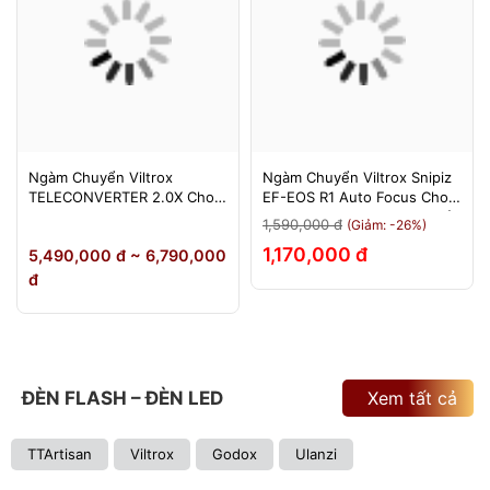
Ngàm Chuyển Viltrox
Ngàm Chuyển Viltrox Snipiz
TELECONVERTER 2.0X Cho
EF-EOS R1 Auto Focus Cho
Sony E / Nikon Z - Nhân Đôi
Canon EOS R/RP/R5/R6 - Bảo
1,590,000 đ
(Giảm: -26%)
Tiêu Cự - Bảo Hành 12
Hành 12 Tháng 1 Đổi 1
1,170,000 đ
5,490,000 đ ~ 6,790,000
Tháng
đ
ĐÈN FLASH – ĐÈN LED
Xem tất cả
TTArtisan
Viltrox
Godox
Ulanzi