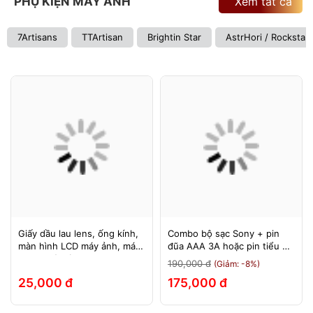
PHỤ KIỆN MÁY ẢNH
Xem tất cả
7Artisans
TTArtisan
Brightin Star
AstrHori / Rockstar
Giấy dầu lau lens, ống kính,
Combo bộ sạc Sony + pin
màn hình LCD máy ảnh, máy
đũa AAA 3A hoặc pin tiểu AA
quay, máy tính, laptop, điện
2A Sony 1.5v
190,000 đ
(Giảm: -8%)
thoại, máy tính bảng
25,000 đ
175,000 đ