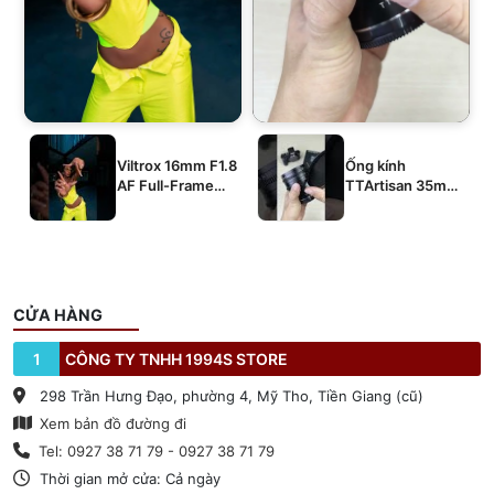
Viltrox 16mm F1.8
Ống kính
AF Full-Frame
TTArtisan 35mm
E/Z/L
T2.1 Dual-Bokeh
Cine Lens
CỬA HÀNG
1
CÔNG TY TNHH 1994S STORE
298 Trần Hưng Đạo, phường 4, Mỹ Tho, Tiền Giang (cũ)
Xem bản đồ đường đi
Tel: 0927 38 71 79 - 0927 38 71 79
Thời gian mở cửa: Cả ngày