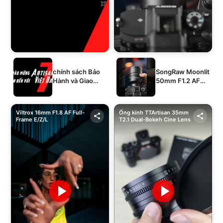
chính sách Bảo
SongRaw Moonlit
Hành và Giao
50mm F1.2 AF
Hàng của 1994's
Full-Frame
STORE
Viltrox 16mm F1.8 AF Full-
Ống kính TTArtisan 35mm
Frame E/Z/L
T2.1 Dual-Bokeh Cine Lens