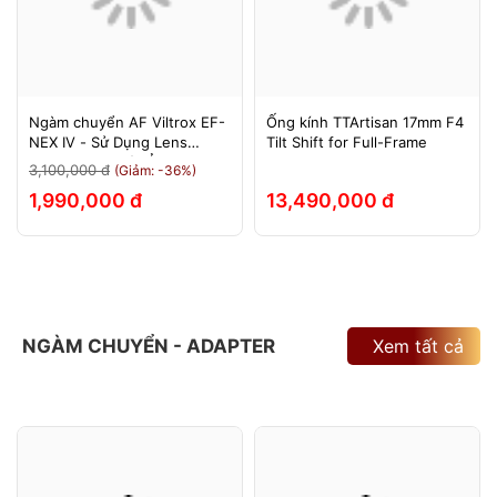
Ngàm chuyển AF Viltrox EF-
Ống kính TTArtisan 17mm F4
NEX IV - Sử Dụng Lens
Tilt Shift for Full-Frame
Canon Trên Máy Ảnh Sony
3,100,000 đ
(Giảm: -36%)
E-Mount - Bảo Hành 12
1,990,000 đ
13,490,000 đ
Tháng.
NGÀM CHUYỂN - ADAPTER
Xem tất cả