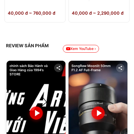
64GB Chính Hãng
40,000 đ ~ 760,000 đ
40,000 đ ~ 2,290,000 đ
REVIEW SẢN PHẨM
Xem YouTube ›
chính sách Bảo Hành và
SongRaw Moonlit 50mm
Giao Hàng của 1994's
F1.2 AF Full-Frame
STORE