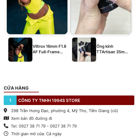
Viltrox 16mm F1.8
Ống kính
AF Full-Frame
TTArtisan 35mm
E/Z/L
T2.1 Dual-Bokeh
Cine Lens
CỬA HÀNG
1
CÔNG TY TNHH 1994S STORE
298 Trần Hưng Đạo, phường 4, Mỹ Tho, Tiền Giang (cũ)
Xem bản đồ đường đi
Tel: 0927 38 71 79 - 0927 38 71 79
Thời gian mở cửa: Cả ngày