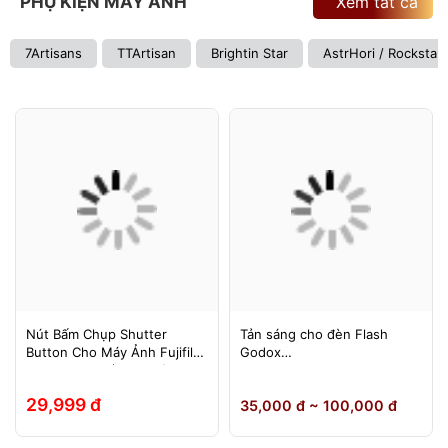
PHỤ KIỆN MÁY ẢNH
Xem tất cả
7Artisans
TTArtisan
Brightin Star
AstrHori / Rockstar
Nút Bấm Chụp Shutter
Tản sáng cho đèn Flash
Button Cho Máy Ảnh Fujifilm
Godox
Leica Contax (Ren Xoáy)
TT600/TT685/TT685II/V850/
V850II/V850III/V860/V860II/V
29,999 đ
35,000 đ ~ 100,000 đ
860III, Yongnuo 560II/565EX,
580EXII