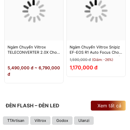
Ngàm Chuyển Viltrox
Ngàm Chuyển Viltrox Snipiz
TELECONVERTER 2.0X Cho
EF-EOS R1 Auto Focus Cho
Sony E / Nikon Z - Nhân Đôi
Canon EOS R/RP/R5/R6 - Bảo
1,590,000 đ
(Giảm: -26%)
Tiêu Cự - Bảo Hành 12
Hành 12 Tháng 1 Đổi 1
1,170,000 đ
5,490,000 đ ~ 6,790,000
Tháng
đ
ĐÈN FLASH – ĐÈN LED
Xem tất cả
TTArtisan
Viltrox
Godox
Ulanzi