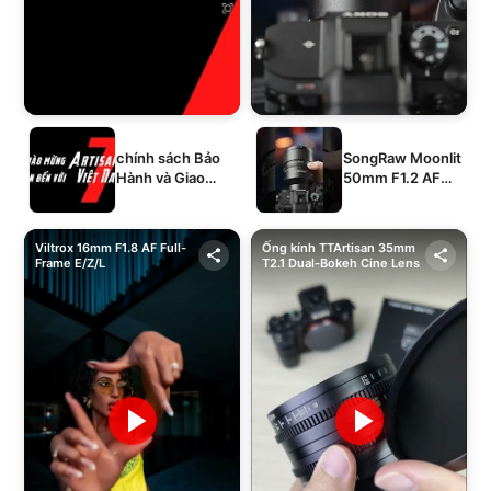
chính sách Bảo
SongRaw Moonlit
Hành và Giao
50mm F1.2 AF
Hàng của 1994's
Full-Frame
STORE
Viltrox 16mm F1.8 AF Full-
Ống kính TTArtisan 35mm
Frame E/Z/L
T2.1 Dual-Bokeh Cine Lens