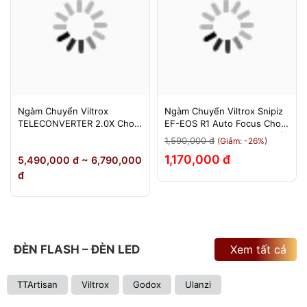
Ngàm Chuyển Viltrox
Ngàm Chuyển Viltrox Snipiz
TELECONVERTER 2.0X Cho
EF-EOS R1 Auto Focus Cho
Sony E / Nikon Z - Nhân Đôi
Canon EOS R/RP/R5/R6 - Bảo
1,590,000 đ
(Giảm: -26%)
Tiêu Cự - Bảo Hành 12
Hành 12 Tháng 1 Đổi 1
1,170,000 đ
5,490,000 đ ~ 6,790,000
Tháng
đ
ĐÈN FLASH – ĐÈN LED
Xem tất cả
TTArtisan
Viltrox
Godox
Ulanzi