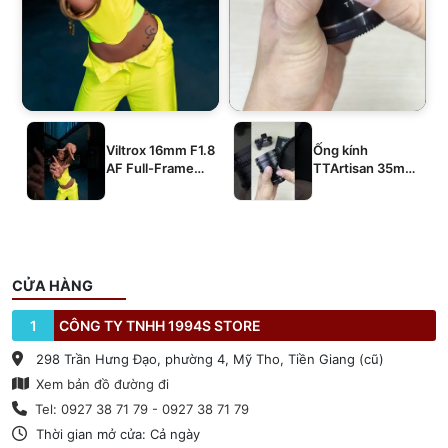
Viltrox 16mm F1.8
Ống kính
AF Full-Frame
TTArtisan 35mm
E/Z/L
T2.1 Dual-Bokeh
Cine Lens
CỬA HÀNG
1
CÔNG TY TNHH 1994S STORE
298 Trần Hưng Đạo, phường 4, Mỹ Tho, Tiền Giang (cũ)
Xem bản đồ đường đi
Tel: 0927 38 71 79 - 0927 38 71 79
Thời gian mở cửa: Cả ngày