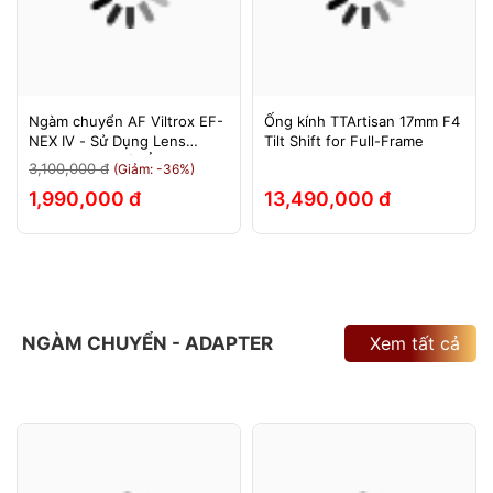
Ngàm chuyển AF Viltrox EF-
Ống kính TTArtisan 17mm F4
NEX IV - Sử Dụng Lens
Tilt Shift for Full-Frame
Canon Trên Máy Ảnh Sony
3,100,000 đ
(Giảm: -36%)
E-Mount - Bảo Hành 12
1,990,000 đ
13,490,000 đ
Tháng.
NGÀM CHUYỂN - ADAPTER
Xem tất cả