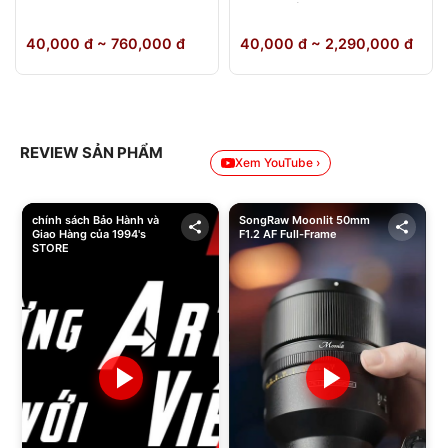
64GB Chính Hãng
40,000 đ ~ 760,000 đ
40,000 đ ~ 2,290,000 đ
REVIEW SẢN PHẨM
Xem YouTube ›
chính sách Bảo Hành và
SongRaw Moonlit 50mm
Giao Hàng của 1994's
F1.2 AF Full-Frame
STORE