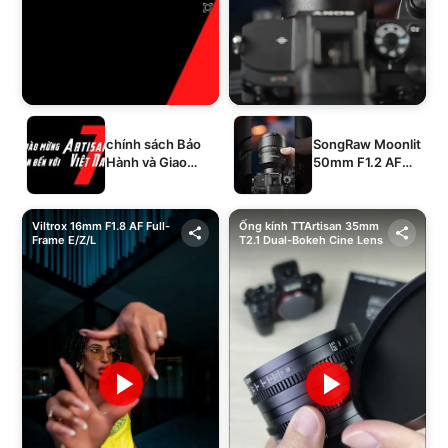
chính sách Bảo
SongRaw Moonlit
Hành và Giao
50mm F1.2 AF
Hàng của 1994's
Full-Frame
STORE
Viltrox 16mm F1.8 AF Full-
Ống kính TTArtisan 35mm
Frame E/Z/L
T2.1 Dual-Bokeh Cine Lens