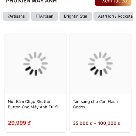
PHỤ KIỆN MÁY ẢNH
Xem tất cả
7Artisans
TTArtisan
Brightin Star
AstrHori / Rockstar
Nút Bấm Chụp Shutter
Tản sáng cho đèn Flash
Button Cho Máy Ảnh Fujifilm
Godox
Leica Contax (Ren Xoáy)
TT600/TT685/TT685II/V850/
V850II/V850III/V860/V860II/V
29,999 đ
35,000 đ ~ 100,000 đ
860III, Yongnuo 560II/565EX,
580EXII