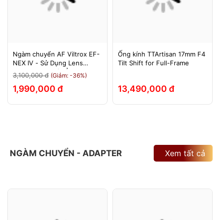
Ngàm chuyển AF Viltrox EF-
Ống kính TTArtisan 17mm F4
NEX IV - Sử Dụng Lens
Tilt Shift for Full-Frame
Canon Trên Máy Ảnh Sony
3,100,000 đ
(Giảm: -36%)
E-Mount - Bảo Hành 12
1,990,000 đ
13,490,000 đ
Tháng.
NGÀM CHUYỂN - ADAPTER
Xem tất cả