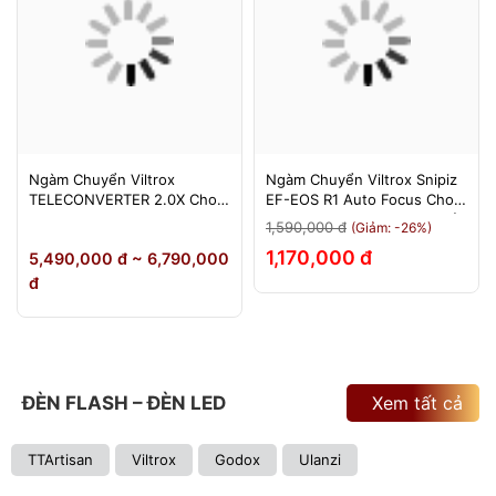
Ngàm Chuyển Viltrox
Ngàm Chuyển Viltrox Snipiz
TELECONVERTER 2.0X Cho
EF-EOS R1 Auto Focus Cho
Sony E / Nikon Z - Nhân Đôi
Canon EOS R/RP/R5/R6 - Bảo
1,590,000 đ
(Giảm: -26%)
Tiêu Cự - Bảo Hành 12
Hành 12 Tháng 1 Đổi 1
1,170,000 đ
5,490,000 đ ~ 6,790,000
Tháng
đ
ĐÈN FLASH – ĐÈN LED
Xem tất cả
TTArtisan
Viltrox
Godox
Ulanzi