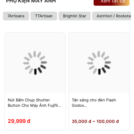
PHỤ KIỆN MÁY ẢNH
Xem tất cả
7Artisans
TTArtisan
Brightin Star
AstrHori / Rockstar
Nút Bấm Chụp Shutter
Tản sáng cho đèn Flash
Button Cho Máy Ảnh Fujifilm
Godox
Leica Contax (Ren Xoáy)
TT600/TT685/TT685II/V850/
V850II/V850III/V860/V860II/V
29,999 đ
35,000 đ ~ 100,000 đ
860III, Yongnuo 560II/565EX,
580EXII