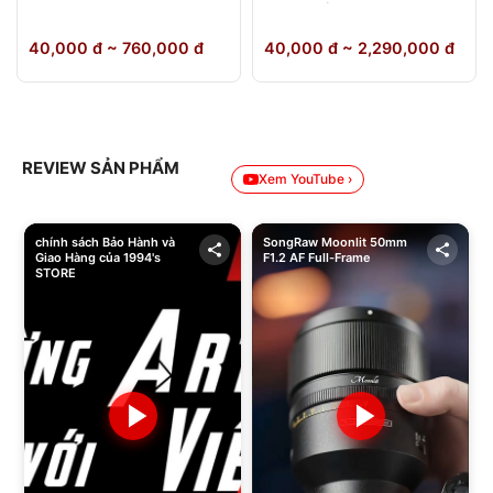
64GB Chính Hãng
40,000 đ ~ 760,000 đ
40,000 đ ~ 2,290,000 đ
REVIEW SẢN PHẨM
Xem YouTube ›
chính sách Bảo Hành và
SongRaw Moonlit 50mm
Giao Hàng của 1994's
F1.2 AF Full-Frame
STORE