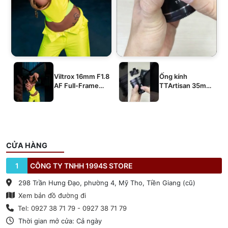
Viltrox 16mm F1.8
Ống kính
AF Full-Frame
TTArtisan 35mm
E/Z/L
T2.1 Dual-Bokeh
Cine Lens
CỬA HÀNG
1
CÔNG TY TNHH 1994S STORE
298 Trần Hưng Đạo, phường 4, Mỹ Tho, Tiền Giang (cũ)
Xem bản đồ đường đi
Tel: 0927 38 71 79 - 0927 38 71 79
Thời gian mở cửa: Cả ngày