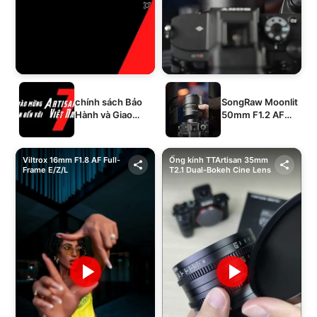
chính sách Bảo
SongRaw Moonlit
Hành và Giao
50mm F1.2 AF
Hàng của 1994's
Full-Frame
STORE
Viltrox 16mm F1.8 AF Full-
Ống kính TTArtisan 35mm
Frame E/Z/L
T2.1 Dual-Bokeh Cine Lens