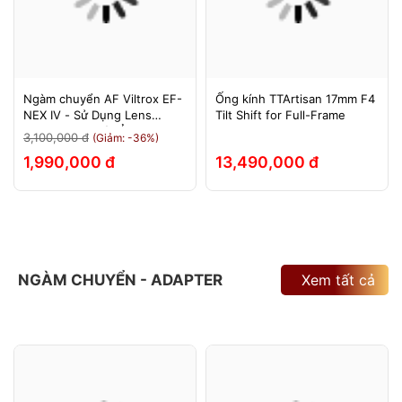
Ngàm chuyển AF Viltrox EF-
Ống kính TTArtisan 17mm F4
NEX IV - Sử Dụng Lens
Tilt Shift for Full-Frame
Canon Trên Máy Ảnh Sony
3,100,000 đ
(Giảm: -36%)
E-Mount - Bảo Hành 12
1,990,000 đ
13,490,000 đ
Tháng.
NGÀM CHUYỂN - ADAPTER
Xem tất cả