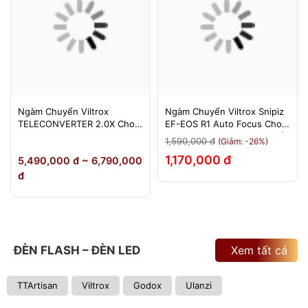
Ngàm Chuyển Viltrox
Ngàm Chuyển Viltrox Snipiz
TELECONVERTER 2.0X Cho
EF-EOS R1 Auto Focus Cho
Sony E / Nikon Z - Nhân Đôi
Canon EOS R/RP/R5/R6 - Bảo
1,590,000 đ
(Giảm: -26%)
Tiêu Cự - Bảo Hành 12
Hành 12 Tháng 1 Đổi 1
1,170,000 đ
5,490,000 đ ~ 6,790,000
Tháng
đ
ĐÈN FLASH – ĐÈN LED
Xem tất cả
TTArtisan
Viltrox
Godox
Ulanzi