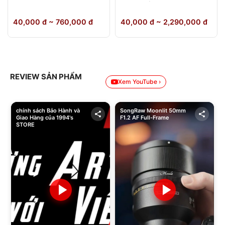
64GB Chính Hãng
40,000 đ ~ 760,000 đ
40,000 đ ~ 2,290,000 đ
REVIEW SẢN PHẨM
Xem YouTube ›
chính sách Bảo Hành và
SongRaw Moonlit 50mm
Giao Hàng của 1994's
F1.2 AF Full-Frame
STORE