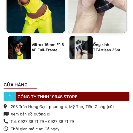
Viltrox 16mm F1.8
Ống kính
AF Full-Frame
TTArtisan 35mm
E/Z/L
T2.1 Dual-Bokeh
Cine Lens
CỬA HÀNG
1
CÔNG TY TNHH 1994S STORE
298 Trần Hưng Đạo, phường 4, Mỹ Tho, Tiền Giang (cũ)
Xem bản đồ đường đi
Tel: 0927 38 71 79 - 0927 38 71 79
Thời gian mở cửa: Cả ngày