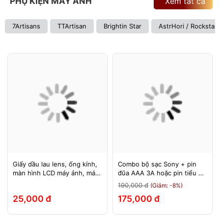
PHỤ KIỆN MÁY ẢNH
Xem tất cả
7Artisans
TTArtisan
Brightin Star
AstrHori / Rockstar
Giấy dầu lau lens, ống kính,
Combo bộ sạc Sony + pin
màn hình LCD máy ảnh, máy
đũa AAA 3A hoặc pin tiểu AA
quay, máy tính, laptop, điện
2A Sony 1.5v
190,000 đ
(Giảm: -8%)
thoại, máy tính bảng
25,000 đ
175,000 đ