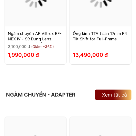
Ngàm chuyển AF Viltrox EF-
Ống kính TTArtisan 17mm F4
NEX IV - Sử Dụng Lens
Tilt Shift for Full-Frame
Canon Trên Máy Ảnh Sony
3,100,000 đ
(Giảm: -36%)
E-Mount - Bảo Hành 12
1,990,000 đ
13,490,000 đ
Tháng.
NGÀM CHUYỂN - ADAPTER
Xem tất cả