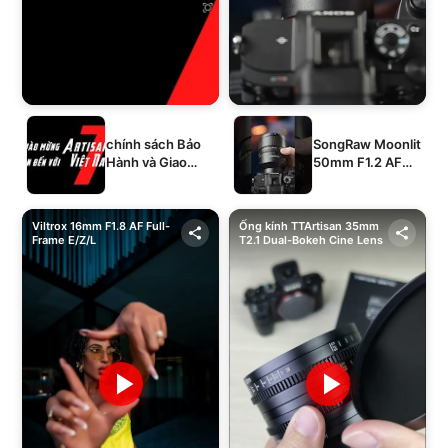
chính sách Bảo
SongRaw Moonlit
Hành và Giao
50mm F1.2 AF
Hàng của 1994's
Full-Frame
STORE
Viltrox 16mm F1.8 AF Full-
Ống kính TTArtisan 35mm
Frame E/Z/L
T2.1 Dual-Bokeh Cine Lens