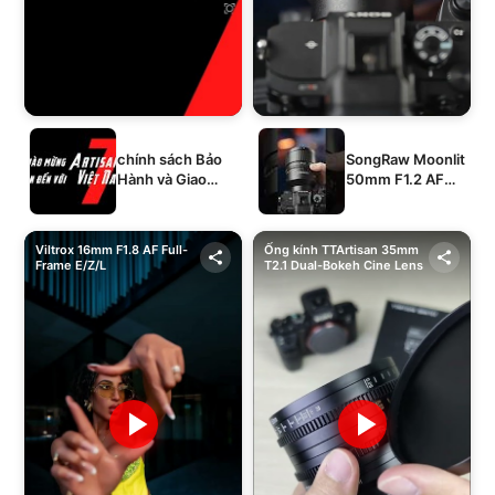
chính sách Bảo
SongRaw Moonlit
Hành và Giao
50mm F1.2 AF
Hàng của 1994's
Full-Frame
STORE
Viltrox 16mm F1.8 AF Full-
Ống kính TTArtisan 35mm
Frame E/Z/L
T2.1 Dual-Bokeh Cine Lens