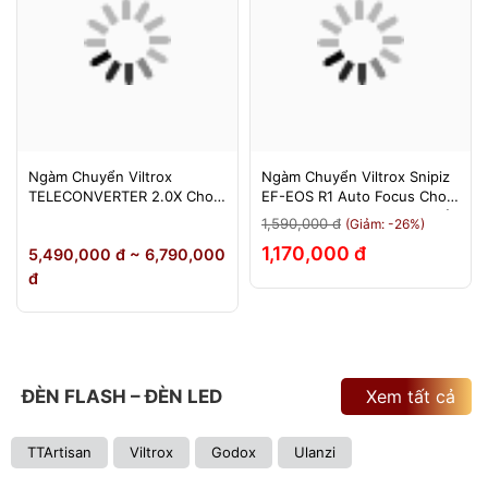
Ngàm Chuyển Viltrox
Ngàm Chuyển Viltrox Snipiz
TELECONVERTER 2.0X Cho
EF-EOS R1 Auto Focus Cho
Sony E / Nikon Z - Nhân Đôi
Canon EOS R/RP/R5/R6 - Bảo
1,590,000 đ
(Giảm: -26%)
Tiêu Cự - Bảo Hành 12
Hành 12 Tháng 1 Đổi 1
1,170,000 đ
5,490,000 đ ~ 6,790,000
Tháng
đ
ĐÈN FLASH – ĐÈN LED
Xem tất cả
TTArtisan
Viltrox
Godox
Ulanzi