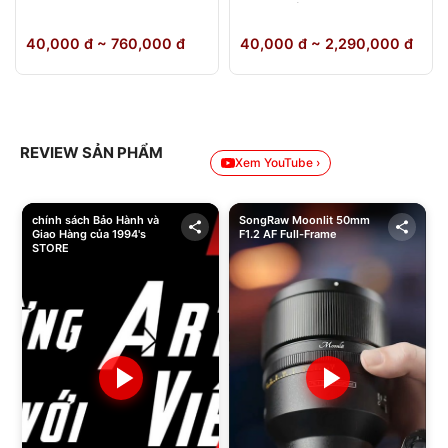
64GB Chính Hãng
40,000 đ ~ 760,000 đ
40,000 đ ~ 2,290,000 đ
REVIEW SẢN PHẨM
Xem YouTube ›
chính sách Bảo Hành và
SongRaw Moonlit 50mm
Giao Hàng của 1994's
F1.2 AF Full-Frame
STORE