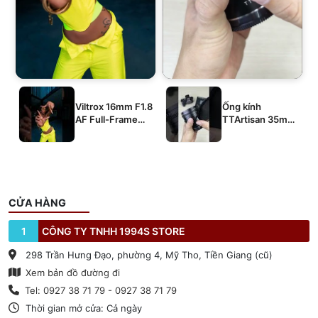
Viltrox 16mm F1.8
Ống kính
AF Full-Frame
TTArtisan 35mm
E/Z/L
T2.1 Dual-Bokeh
Cine Lens
CỬA HÀNG
1
CÔNG TY TNHH 1994S STORE
298 Trần Hưng Đạo, phường 4, Mỹ Tho, Tiền Giang (cũ)
Xem bản đồ đường đi
Tel: 0927 38 71 79 - 0927 38 71 79
Thời gian mở cửa: Cả ngày