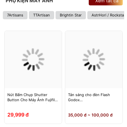
PHỤ KIỆN MÁY ẢNH
Xem tất cả
7Artisans
TTArtisan
Brightin Star
AstrHori / Rockstar
Nút Bấm Chụp Shutter
Tản sáng cho đèn Flash
Button Cho Máy Ảnh Fujifilm
Godox
Leica Contax (Ren Xoáy)
TT600/TT685/TT685II/V850/
V850II/V850III/V860/V860II/V
29,999 đ
35,000 đ ~ 100,000 đ
860III, Yongnuo 560II/565EX,
580EXII