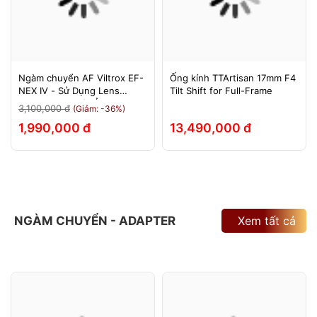
Ngàm chuyển AF Viltrox EF-
Ống kính TTArtisan 17mm F4
NEX IV - Sử Dụng Lens
Tilt Shift for Full-Frame
Canon Trên Máy Ảnh Sony
3,100,000 đ
(Giảm: -36%)
E-Mount - Bảo Hành 12
1,990,000 đ
13,490,000 đ
Tháng.
NGÀM CHUYỂN - ADAPTER
Xem tất cả