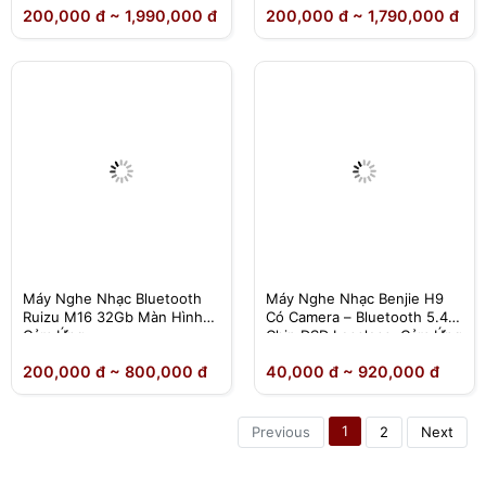
200,000 đ ~ 1,990,000 đ
200,000 đ ~ 1,790,000 đ
Bluetooth 5.2, Wifi
Wifi
Máy Nghe Nhạc Bluetooth
Máy Nghe Nhạc Benjie H9
Ruizu M16 32Gb Màn Hình
Có Camera – Bluetooth 5.4,
Cảm Ứng
Chip DSD Lossless, Cảm Ứng
IPS – Chính Hãng
200,000 đ ~ 800,000 đ
40,000 đ ~ 920,000 đ
1
Previous
2
Next