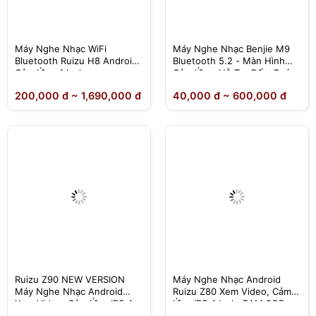
Máy Nghe Nhạc WiFi
Máy Nghe Nhạc Benjie M9
Bluetooth Ruizu H8 Android |
Bluetooth 5.2 - Màn Hình
Cảm Ứng 4 Inch
Cảm Ứng, Hỗ Trợ Đếm Bước
Chân - Chính Hãng Phân
200,000 đ ~ 1,690,000 đ
40,000 đ ~ 600,000 đ
Phối
Ruizu Z90 NEW VERSION
Máy Nghe Nhạc Android
Máy Nghe Nhạc Android
Ruizu Z80 Xem Video, Cảm
Xem Video ,Cảm Ứng IPS 4
Ứng IPS 4 Inch, RAM 2GB,
Inch, RAM 4GB, ROM 64GB,
ROM 16GB, Bluetooth 5.2,