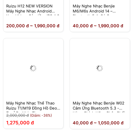
Ruizu H12 NEW VERSION
Máy Nghe Nhạc Benjie
Máy Nghe Nhạc Android
M6/M6s Android 14 –
Xem Video ,Cảm Ứng IPS 4.8
Bluetooth 5.4, Có Camera,
Inch, RAM 4GB, ROM 64GB,
Dịch Thuật Offline – Chính
200,000 đ ~ 1,990,000 đ
40,000 đ ~ 1,990,000 đ
Bluetooth 5.2, Wifi
Hãng
Máy Nghe Nhạc Thể Thao
Máy Nghe Nhạc Benjie W02
Ruizu T1/M19 Đồng Hồ Đeo
Cảm Ứng Bluetooth 5.3 -
Tay | Đo Nhịp Tim
Hàng Chính Hãng Phân Phối
2,000,000 đ
(Giảm: -36%)
Độc Quyền
1,275,000 đ
40,000 đ ~ 1,050,000 đ