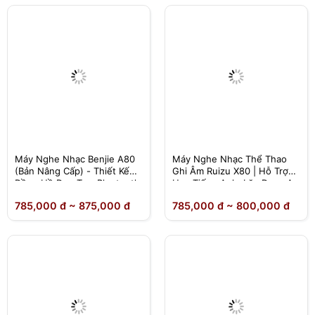
Máy Nghe Nhạc Benjie A80
Máy Nghe Nhạc Thể Thao
(Bản Nâng Cấp) - Thiết Kế
Ghi Âm Ruizu X80 | Hỗ Trợ
Đồng Hồ Đeo Tay, Bluetooth
Học Tiếng Anh, Lặp Đoạn A-
5.2 - Chính Hãng
B
785,000 đ ~ 875,000 đ
785,000 đ ~ 800,000 đ