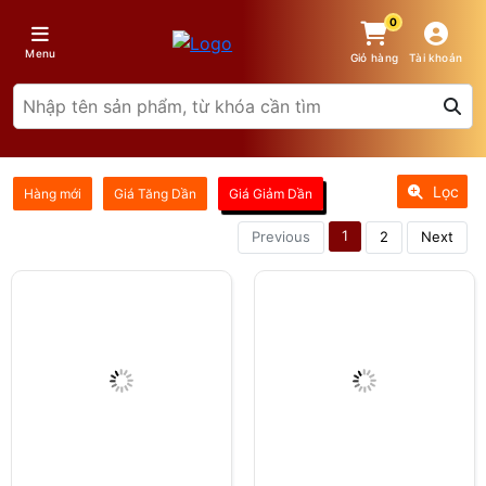
0
Menu
Giỏ hàng
Tài khoản
Lọc
Hàng mới
Giá Tăng Dần
Giá Giảm Dần
1
Previous
2
Next