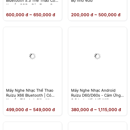
Bluetooth 5.3 Thể Thao Có
Bộ nhớ 4Gb
Kẹp Áo 8GB - Bản Type-C
600,000 đ ~ 650,000 đ
200,000 đ ~ 500,000 đ
Máy Nghe Nhạc Thể Thao
Máy Nghe Nhạc Android
Ruizu X66 Bluetooth | Có
Ruizu D60/D60s - Cảm Ứng
Kẹp Áo Tiện Lợi, Siêu Nhẹ
3.5 Inch, Kết Nối Wifi
15g
Bluetooth, Bộ Nhớ 16GB
499,000 đ ~ 549,000 đ
380,000 đ ~ 1,115,000 đ