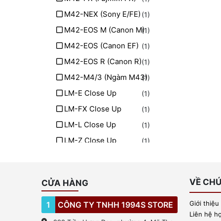
M42-NEX (Sony E/FE)
(1)
M42-EOS M (Canon M)
(1)
M42-EOS (Canon EF)
(1)
M42-EOS R (Canon R)
(1)
M42-M4/3 (Ngàm M43)
(1)
LM-E Close Up
(1)
LM-FX Close Up
(1)
LM-L Close Up
(1)
LM-Z Close Up
(1)
LM-EOS R Close Up
(1)
VỀ CHÚ
CỬA HÀNG
Giới thiệu
1
CÔNG TY TNHH 1994S STORE
Liên hệ h