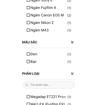
Ngàm Sony E
(2)
Ngàm Fujifilm X
(1)
Ngàm Canon EOS M
(2)
Ngàm Nikon Z
(1)
Ngàm M43
(1)
MÀU SẮC
Đen
(1)
Bạc
(1)
PHÂN LOẠI
Megadap ETZ21 Pro+
(1)
M42-FX (Fujifilm FX)
(1)