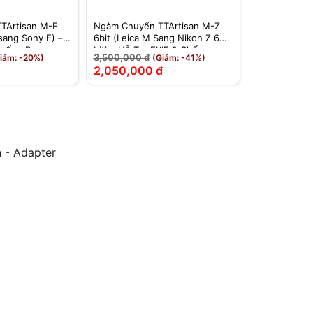
TArtisan M-E
Ngàm Chuyển TTArtisan M-Z
 sang Sony E) –
6bit (Leica M Sang Nikon Z 6
Chống Rung
bit) - Hỗ Trợ EXIF & Chống
3,500,000 đ
iảm: -20%)
(Giảm: -41%)
Rung
2,050,000 đ
 - Adapter