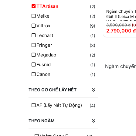
TTArtisan
(2)
Ngàm Chuyển T
Meike
(2)
6bit II (Leica M
Hỗ Trợ EXIF & 
3,500,000 đ
Viltrox
(G
(9)
2,790,000 đ
Techart
(1)
Fringer
(3)
Megadap
(2)
Fusnid
(1)
Ngàm chuyển
Canon
(1)
THEO CƠ CHẾ LẤY NÉT
AF (lấy Nét Tự Động)
(4)
THEO NGÀM