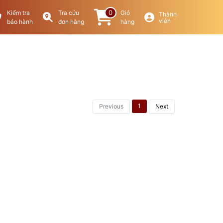
0
Kiểm tra
Tra cứu
Giỏ
Thành
viên
bảo hành
đơn hàng
hàng
1
Previous
Next