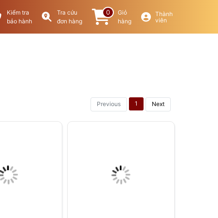
0
Kiểm tra
Tra cứu
Giỏ
Thành
viên
bảo hành
đơn hàng
hàng
1
Previous
Next