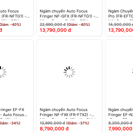
uto Focus
Ngàm chuyển Auto Focus
Ngàm Chuyển
 (FR-NFTG1) -
Fringer NF-GFX (FR-NFTG1) -
Pro (FR-EFTG
jifilm GFX -
Nikon F sang Fujifilm GFX -
Nét Canon EF
22,990,000 đ
14,500,000 
Giảm: -40%)
(Giảm: -40%)
Chính Hãng
GFX Medium 
đ
13,790,000 đ
13,790,00
ringer EF-FX
Ngàm chuyển Auto Focus
Ngàm chuyển
) - Auto Focus
Fringer NF-FXII (FR-FTX2) -
Fringer EF-NZ
ujifilm X-
Nikon F sang Fujifilm X - Chính
Canon EF sa
13,890,000 đ
8,200,000 đ
Giảm: -34%)
(Giảm: -37%)
hãng
8,790,000 đ
7,990,000