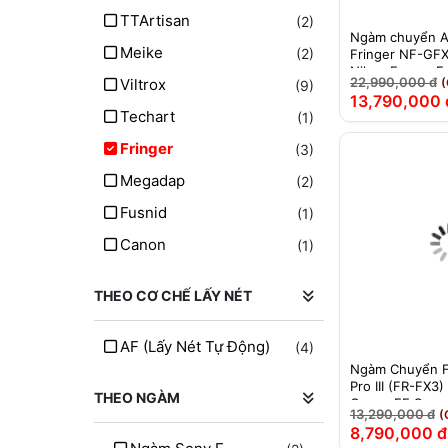
TTArtisan
(2)
Ngàm chuyển A
Meike
(2)
Fringer NF-GFX
Nikon F sang Fu
22,990,000 đ
Viltrox
(
(9)
Chính Hãng
13,790,000 
Techart
(1)
Fringer
(3)
Megadap
(2)
Fusnid
(1)
Canon
(1)
THEO CƠ CHẾ LẤY NÉT
AF (lấy Nét Tự Động)
(4)
Ngàm Chuyển F
Pro III (FR-FX3
THEO NGÀM
Canon EF Sang F
13,290,000 đ
(
Mount
8,790,000 đ