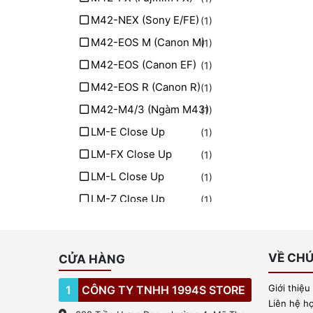
M42-NEX (Sony E/FE)
(1)
M42-EOS M (Canon M)
(1)
M42-EOS (Canon EF)
(1)
M42-EOS R (Canon R)
(1)
M42-M4/3 (Ngàm M43)
(1)
LM-E Close Up
(1)
LM-FX Close Up
(1)
LM-L Close Up
(1)
LM-Z Close Up
(1)
LM-EOS R Close Up
(1)
VỀ CHÚ
CỬA HÀNG
Giới thiệu
1
CÔNG TY TNHH 1994S STORE
Liên hệ h