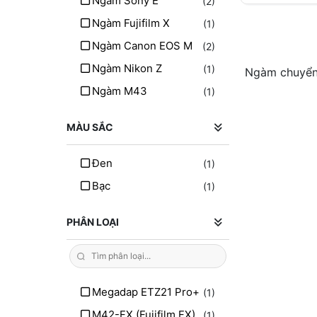
Ngàm Sony E
(2)
Ngàm Fujifilm X
(1)
Ngàm Canon EOS M
(2)
Ngàm Nikon Z
(1)
Ngàm chuyển
Ngàm M43
(1)
MÀU SẮC
Đen
(1)
Bạc
(1)
PHÂN LOẠI
Megadap ETZ21 Pro+
(1)
M42-FX (Fujifilm FX)
(1)