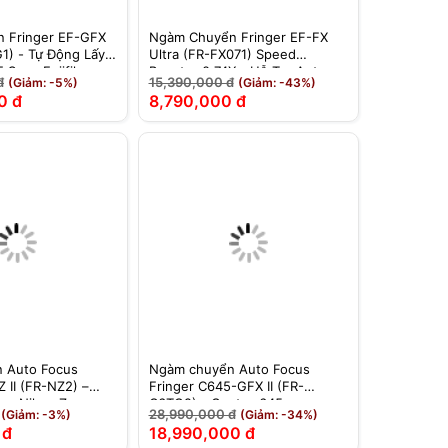
 Fringer EF-GFX
Ngàm Chuyển Fringer EF-FX
1) - Tự Động Lấy
Ultra (FR-FX071) Speed
 Sang Fujifilm
Booster 0.74X - Hỗ Trợ Auto
đ
15,390,000 đ
(Giảm: -5%)
(Giảm: -43%)
Format
Focus Cho Fujifilm
0 đ
8,790,000 đ
 Auto Focus
Ngàm chuyển Auto Focus
 II (FR-NZ2) –
Fringer C645-GFX II (FR-
ng Nikon Z
C6TG2) - Contax 645 sang
28,990,000 đ
(Giảm: -3%)
(Giảm: -34%)
Fujifilm GFX - Chính Hãng
 đ
18,990,000 đ