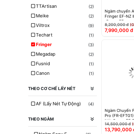
TTArtisan
(2)
Ngàm chuyển A
Meike
(2)
Fringer EF-NZ I
Canon EF sang
8,200,000 đ
Viltrox
(G
(9)
7,990,000 đ
Techart
(1)
Fringer
(3)
Megadap
(2)
Fusnid
(1)
Canon
(1)
THEO CƠ CHẾ LẤY NÉT
AF (lấy Nét Tự Động)
(4)
Ngàm Chuyển F
Pro (FR-EFTG1)
THEO NGÀM
Nét Canon EF S
14,500,000 đ
(
GFX Medium Fo
13,790,000 