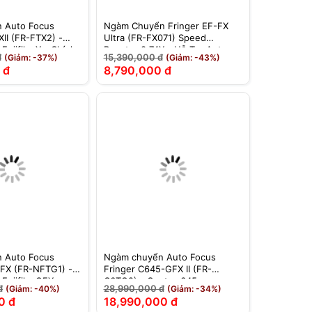
 Auto Focus
Ngàm Chuyển Fringer EF-FX
XII (FR-FTX2) -
Ultra (FR-FX071) Speed
Fujifilm X - Chính
Booster 0.74X - Hỗ Trợ Auto
đ
15,390,000 đ
(Giảm: -37%)
(Giảm: -43%)
Focus Cho Fujifilm
 đ
8,790,000 đ
 Auto Focus
Ngàm chuyển Auto Focus
GFX (FR-NFTG1) -
Fringer C645-GFX II (FR-
Fujifilm GFX -
C6TG2) - Contax 645 sang
đ
28,990,000 đ
(Giảm: -40%)
(Giảm: -34%)
Fujifilm GFX - Chính Hãng
0 đ
18,990,000 đ