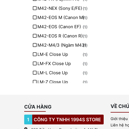
M42-NEX (Sony E/FE)
(1)
M42-EOS M (Canon M)
(1)
M42-EOS (Canon EF)
(1)
M42-EOS R (Canon R)
(1)
M42-M4/3 (Ngàm M43)
(1)
LM-E Close Up
(1)
LM-FX Close Up
(1)
LM-L Close Up
(1)
LM-Z Close Up
(1)
LM-EOS R Close Up
(1)
VỀ CHÚ
CỬA HÀNG
Giới thiệu
1
CÔNG TY TNHH 1994S STORE
Liên hệ h