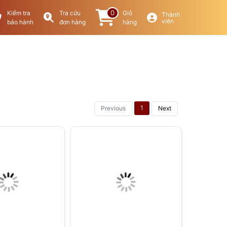
0
Kiểm tra
Tra cứu
Giỏ
Thành
viên
bảo hành
đơn hàng
hàng
1
Previous
Next