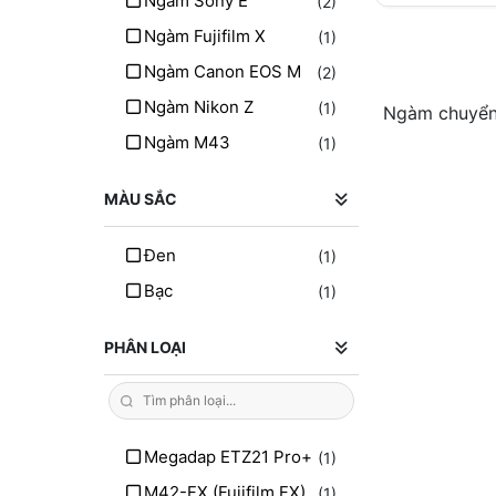
Ngàm Sony E
(2)
Ngàm Fujifilm X
(1)
Ngàm Canon EOS M
(2)
Ngàm Nikon Z
(1)
Ngàm chuyển
Ngàm M43
(1)
MÀU SẮC
Đen
(1)
Bạc
(1)
PHÂN LOẠI
Megadap ETZ21 Pro+
(1)
M42-FX (Fujifilm FX)
(1)