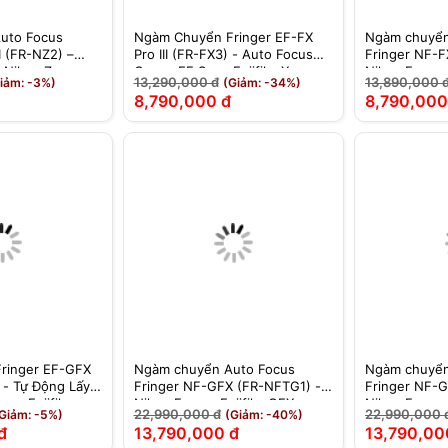
uto Focus
Ngàm Chuyển Fringer EF-FX
Ngàm chuyển
I (FR-NZ2) –
Pro III (FR-FX3) - Auto Focus
Fringer NF-F
 Nikon Z
Canon EF Sang Fujifilm X-
Nikon F sang 
13,290,000 đ
13,890,000 
iảm: -3%)
(Giảm: -34%)
Mount
hãng
8,790,000 đ
8,790,000
ringer EF-GFX
Ngàm chuyển Auto Focus
Ngàm chuyển
 - Tự Động Lấy
Fringer NF-GFX (FR-NFTG1) -
Fringer NF-
ang Fujifilm
Nikon F sang Fujifilm GFX -
Nikon F sang 
22,990,000 đ
22,990,000 
Giảm: -5%)
(Giảm: -40%)
rmat
Chính Hãng
Chính Hãng
đ
13,790,000 đ
13,790,00