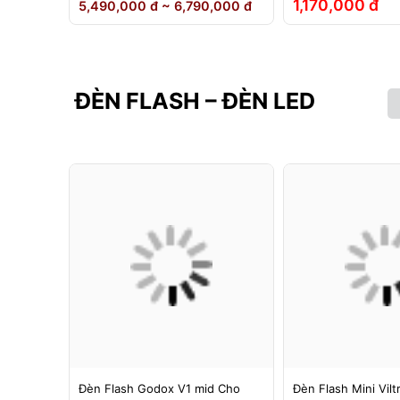
1,170,000 đ
5,490,000 đ ~ 6,790,000 đ
ĐÈN FLASH – ĐÈN LED
g 1 -
Đèn Flash Godox V1 mid Cho
Đèn Flash Mini Vilt