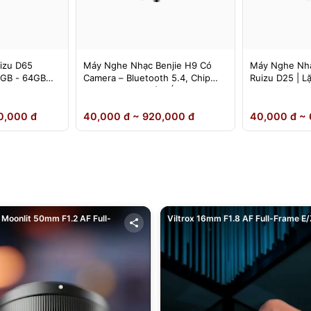
izu D65
Máy Nghe Nhạc Benjie H9 Có
Máy Nghe Nhạ
4GB - 64GB
Camera – Bluetooth 5.4, Chip
Ruizu D25 | L
DSD Lossless, Cảm Ứng IPS –
Loa Ngoài
Chính Hãng
0,000 đ
40,000 đ ~ 920,000 đ
40,000 đ ~ 
Moonlit 50mm F1.2 AF Full-
Viltrox 16mm F1.8 AF Full-Frame E/