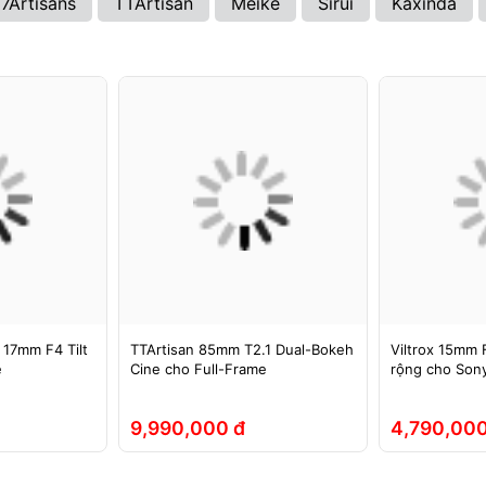
7Artisans
TTArtisan
Meike
Sirui
Kaxinda
 17mm F4 Tilt
TTArtisan 85mm T2.1 Dual-Bokeh
Viltrox 15mm F
e
Cine cho Full-Frame
rộng cho Sony
9,990,000 đ
4,790,000