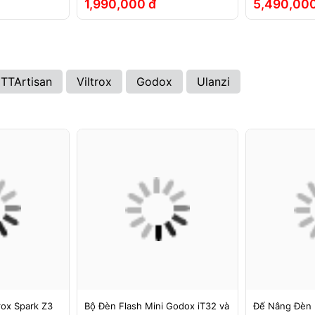
1,990,000 đ
5,490,000
TTArtisan
Viltrox
Godox
Ulanzi
rox Spark Z3
Bộ Đèn Flash Mini Godox iT32 và
Đế Nâng Đèn 