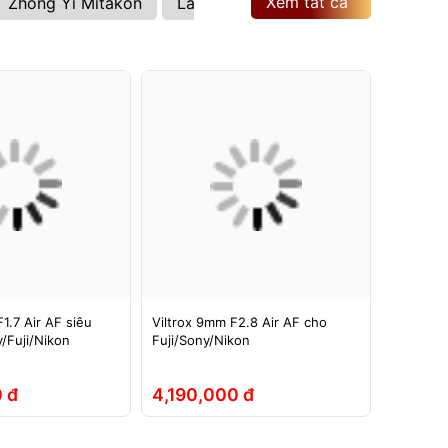
Xem tất cả
Zhong Yi Mitakon
Laowa
Brightin Star
Viltrox
1.7 Air AF siêu
Viltrox 9mm F2.8 Air AF cho
Ống kính
/Fuji/Nikon
Fuji/Sony/Nikon
ASPH si
Full-Fra
 đ
4,190,000 đ
5,290