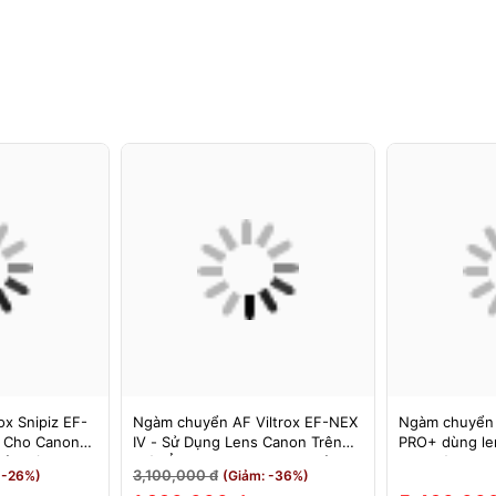
x Snipiz EF-
Ngàm chuyển AF Viltrox EF-NEX
Ngàm chuyển
s Cho Canon
IV - Sử Dụng Lens Canon Trên
PRO+ dùng le
Bảo Hành 12
Máy Ảnh Sony E-Mount - Bảo
cho máy Nikon
3,100,000 đ
 -26%)
(Giảm: -36%)
Hành 12 Tháng.
MEGADAP ET