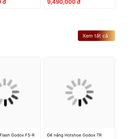
 đ
9,490,000 đ
2,790
Xem tất cả
Flash Godox FS-R
Đế nâng Hotshoe Godox TR
Đế nâng