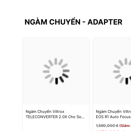
NGÀM CHUYỂN - ADAPTER
F-FX
Ngàm Chuyển Viltrox
Ngàm Chuyển Viltro
 Booster
TELECONVERTER 2.0X Cho Sony
EOS R1 Auto Focu
cus Cho
E / Nikon Z - Nhân Đôi Tiêu Cự -
EOS R/RP/R5/R6 - 
1,590,000 đ
3%)
(Giảm:
Bảo Hành 12 Tháng
Tháng 1 Đổi 1