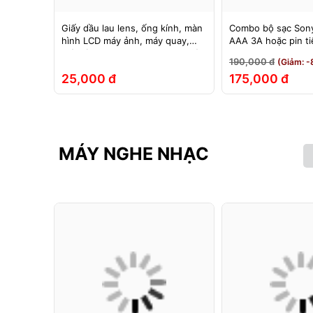
 ảnh
Giấy dầu lau lens, ống kính, màn
Combo bộ sạc Sony
 hãng
hình LCD máy ảnh, máy quay,
AAA 3A hoặc pin t
máy tính, laptop, điện thoại, máy
Sony 1.5v
190,000 đ
(Giảm: -
tính bảng
25,000 đ
175,000 đ
MÁY NGHE NHẠC