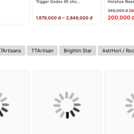
Trigger Godox X5 cho
Hotshoe Rise
ikon)
Sony/Canon/Nikon/Fujifilm
iM22 iM30 iM3
349,000 đ
(G
iA32 Lux Cad
200,000 
1,679,000 đ ~ 2,849,000 đ
7Artisans
TTArtisan
Brightin Star
AstrHori / Ro