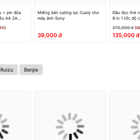
 + pin đũa
Miếng dán cường lực Cuely cho
Đầu đọc thẻ 
iểu AA 2A
máy ảnh Sony
8 in 1 tốc độ
& USB
270,000 đ
8%)
(G
39,000 đ
135,000 đ
Ruizu
Benjie