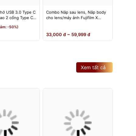
nhớ USB 3.0 Type C
Combo Nắp sau lens, Nắp body
Đế nâng
 cao 2 cổng Type C
cho lens/máy ảnh Fujifilm X
có thể đ
mount ( Rear cap, body cap
180 độ
190,000
iảm: -50%)
ngàm FX )
150,0
33,000 đ ~ 59,999 đ
Xem tất cả