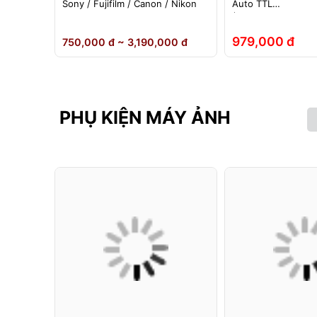
ho đèn
Sony / Fujifilm / Canon / Nikon
Auto TTL
nh Hãng
(Fuji/Sony/Canon/N
979,000 đ
 đ
750,000 đ ~ 3,190,000 đ
PHỤ KIỆN MÁY ẢNH