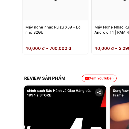
 Ruizu
Máy nghe nhạc Ruizu X69 - Bộ
Máy Nghe Nhạc Ru
nh 4.5
nhớ 32Gb
Android 14 | RAM 
Chính Hãng
0 đ
40,000 đ ~ 760,000 đ
40,000 đ ~ 2,29
REVIEW SẢN PHẨM
Xem YouTube ›
chính sách Bảo Hành và Giao Hàng của
SongRaw 
1994's STORE
Frame