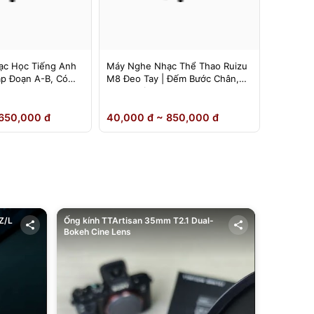
c Học Tiếng Anh
Máy Nghe Nhạc Thể Thao Ruizu
Máy Ngh
ặp Đoạn A-B, Có
M8 Đeo Tay | Đếm Bước Chân,
Ruizu D1
Loa Ngoài
Inch | L
650,000 đ
40,000 đ ~ 850,000 đ
40,000 
Z/L
Ống kính TTArtisan 35mm T2.1 Dual-
Bokeh Cine Lens