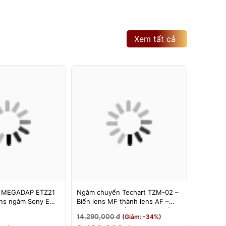
Xem tất cả
 MEGADAP ETZ21
Ngàm chuyển Techart TZM-02 –
Ngàm Ch
ns ngàm Sony E
Biến lens MF thành lens AF –
6bit II (
 Z – Adapter
Dùng cho máy ảnh Nikon Z sử
Hỗ Trợ E
14,290,000 đ
3,500,0
(Giảm: -34%)
Z21 PRO+
dụng các ống kính ngàm Leica M