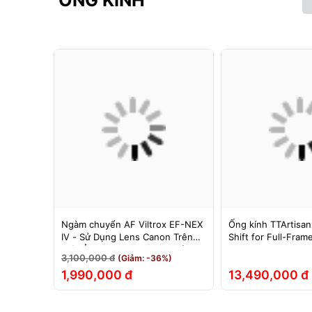
ỐNG KÍNH
F cho
Ngàm chuyển AF Viltrox EF-NEX
Ống kính TTArtisan
hính Hãng
IV - Sử Dụng Lens Canon Trên
Shift for Full-Fram
Máy Ảnh Sony E-Mount - Bảo
3,100,000 đ
(Giảm: -36%)
Hành 12 Tháng.
1,990,000 đ
13,490,000 đ