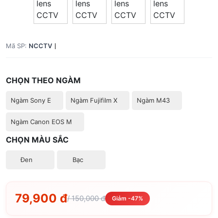
Mã SP:
NCCTV
CHỌN THEO NGÀM
Ngàm Sony E
Ngàm Fujifilm X
Ngàm M43
Ngàm Canon EOS M
CHỌN MÀU SẮC
Đen
Bạc
79,900 đ
/ 150,000 đ
Giảm -47%