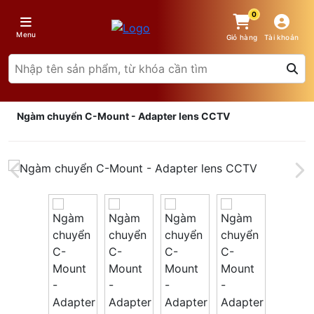
0
Menu
Giỏ hàng
Tài khoản
Ngàm chuyển C-Mount - Adapter lens CCTV
Giá trên 1SP
5
x
0 đ
Tổng giá
0 đ