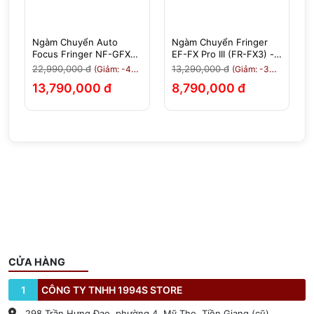
Ngàm Chuyển Auto
Ngàm Chuyển Fringer
X
Focus Fringer NF-GFX
EF-FX Pro III (FR-FX3) -
(FR-NFTG1) - Nikon F
Auto Focus Canon EF
22,990,000 đ
13,290,000 đ
(Giảm: -40%)
(Giảm: -34%)
Sang Fujifilm GFX -
Sang Fujifilm X-Mount
13,790,000 đ
8,790,000 đ
Chính Hãng
CỬA HÀNG
1
CÔNG TY TNHH 1994S STORE
298 Trần Hưng Đạo, phường 4, Mỹ Tho, Tiền Giang (cũ)