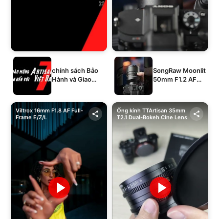
chính sách Bảo
SongRaw Moonlit
Hành và Giao
50mm F1.2 AF
Hàng của 1994's
Full-Frame
STORE
Viltrox 16mm F1.8 AF Full-
Ống kính TTArtisan 35mm
Frame E/Z/L
T2.1 Dual-Bokeh Cine Lens