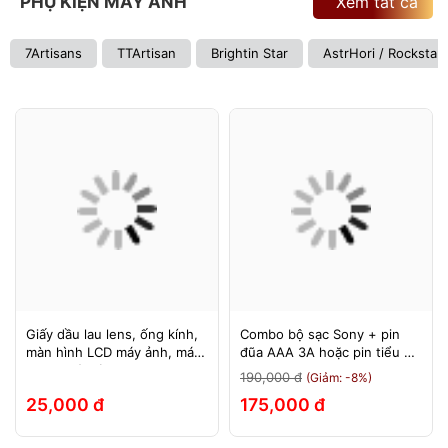
PHỤ KIỆN MÁY ẢNH
Xem tất cả
7Artisans
TTArtisan
Brightin Star
AstrHori / Rockstar
Giấy dầu lau lens, ống kính,
Combo bộ sạc Sony + pin
màn hình LCD máy ảnh, máy
đũa AAA 3A hoặc pin tiểu AA
quay, máy tính, laptop, điện
2A Sony 1.5v
190,000 đ
(Giảm: -8%)
thoại, máy tính bảng
25,000 đ
175,000 đ