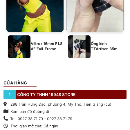
Viltrox 16mm F1.8
Ống kính
AF Full-Frame
TTArtisan 35mm
E/Z/L
T2.1 Dual-Bokeh
Cine Lens
CỬA HÀNG
1
CÔNG TY TNHH 1994S STORE
298 Trần Hưng Đạo, phường 4, Mỹ Tho, Tiền Giang (cũ)
Xem bản đồ đường đi
Tel: 0927 38 71 79 - 0927 38 71 79
Thời gian mở cửa: Cả ngày