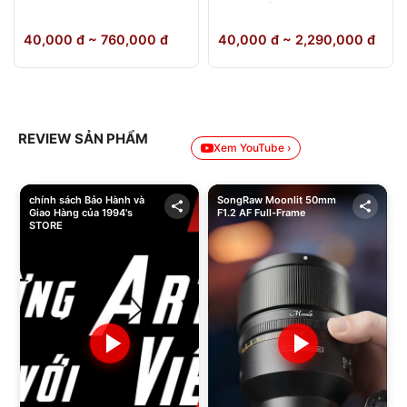
64GB Chính Hãng
40,000 đ ~ 760,000 đ
40,000 đ ~ 2,290,000 đ
REVIEW SẢN PHẨM
Xem YouTube ›
chính sách Bảo Hành và
SongRaw Moonlit 50mm
Giao Hàng của 1994's
F1.2 AF Full-Frame
STORE