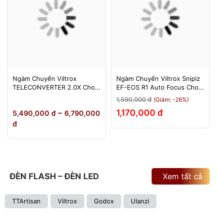
Ngàm Chuyển Viltrox
Ngàm Chuyển Viltrox Snipiz
TELECONVERTER 2.0X Cho
EF-EOS R1 Auto Focus Cho
Sony E / Nikon Z - Nhân Đôi
Canon EOS R/RP/R5/R6 - Bảo
1,590,000 đ
(Giảm: -26%)
Tiêu Cự - Bảo Hành 12
Hành 12 Tháng 1 Đổi 1
1,170,000 đ
5,490,000 đ ~ 6,790,000
Tháng
đ
ĐÈN FLASH – ĐÈN LED
Xem tất cả
TTArtisan
Viltrox
Godox
Ulanzi