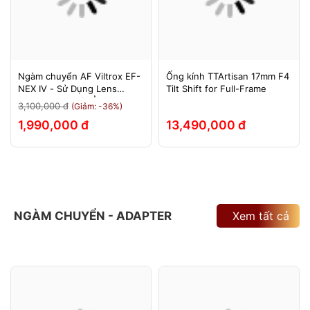
Ngàm chuyển AF Viltrox EF-
Ống kính TTArtisan 17mm F4
NEX IV - Sử Dụng Lens
Tilt Shift for Full-Frame
Canon Trên Máy Ảnh Sony
3,100,000 đ
(Giảm: -36%)
E-Mount - Bảo Hành 12
1,990,000 đ
13,490,000 đ
Tháng.
NGÀM CHUYỂN - ADAPTER
Xem tất cả