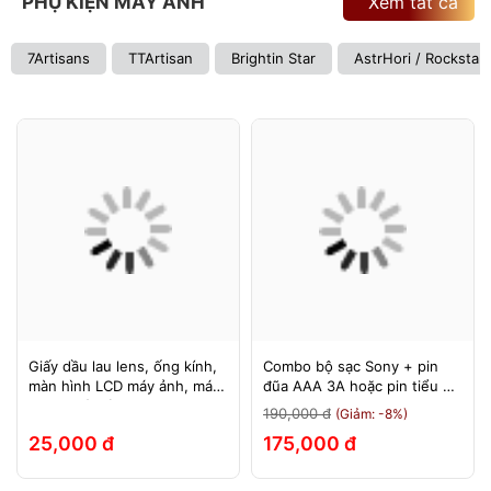
PHỤ KIỆN MÁY ẢNH
Xem tất cả
7Artisans
TTArtisan
Brightin Star
AstrHori / Rockstar
Giấy dầu lau lens, ống kính,
Combo bộ sạc Sony + pin
màn hình LCD máy ảnh, máy
đũa AAA 3A hoặc pin tiểu AA
quay, máy tính, laptop, điện
2A Sony 1.5v
190,000 đ
(Giảm: -8%)
thoại, máy tính bảng
25,000 đ
175,000 đ