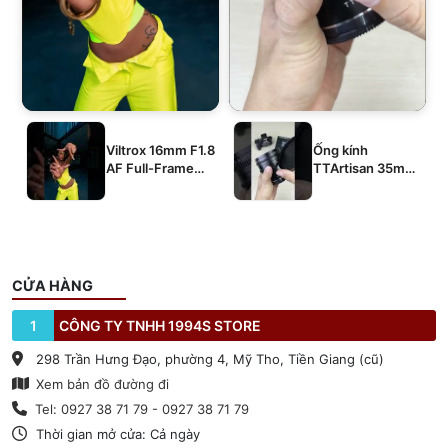
Viltrox 16mm F1.8
Ống kính
AF Full-Frame
TTArtisan 35mm
E/Z/L
T2.1 Dual-Bokeh
Cine Lens
CỬA HÀNG
1
CÔNG TY TNHH 1994S STORE
298 Trần Hưng Đạo, phường 4, Mỹ Tho, Tiền Giang (cũ)
Xem bản đồ đường đi
Tel: 0927 38 71 79 - 0927 38 71 79
Thời gian mở cửa: Cả ngày