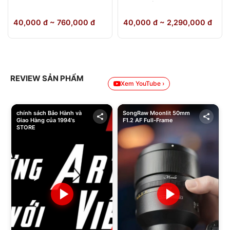
64GB Chính Hãng
40,000 đ ~ 760,000 đ
40,000 đ ~ 2,290,000 đ
REVIEW SẢN PHẨM
Xem YouTube ›
chính sách Bảo Hành và
SongRaw Moonlit 50mm
Giao Hàng của 1994's
F1.2 AF Full-Frame
STORE