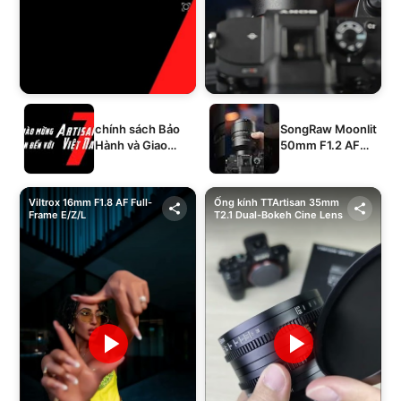
chính sách Bảo
SongRaw Moonlit
Hành và Giao
50mm F1.2 AF
Hàng của 1994's
Full-Frame
STORE
Viltrox 16mm F1.8 AF Full-
Ống kính TTArtisan 35mm
Frame E/Z/L
T2.1 Dual-Bokeh Cine Lens