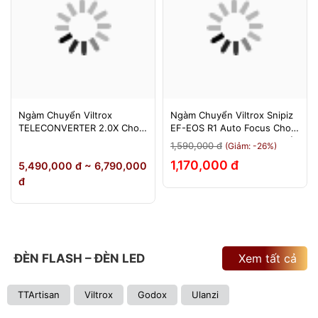
Ngàm Chuyển Viltrox
Ngàm Chuyển Viltrox Snipiz
TELECONVERTER 2.0X Cho
EF-EOS R1 Auto Focus Cho
Sony E / Nikon Z - Nhân Đôi
Canon EOS R/RP/R5/R6 - Bảo
1,590,000 đ
(Giảm: -26%)
Tiêu Cự - Bảo Hành 12
Hành 12 Tháng 1 Đổi 1
1,170,000 đ
5,490,000 đ ~ 6,790,000
Tháng
đ
ĐÈN FLASH – ĐÈN LED
Xem tất cả
TTArtisan
Viltrox
Godox
Ulanzi