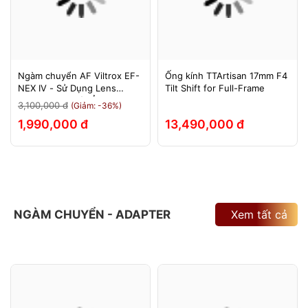
Ngàm chuyển AF Viltrox EF-
Ống kính TTArtisan 17mm F4
NEX IV - Sử Dụng Lens
Tilt Shift for Full-Frame
Canon Trên Máy Ảnh Sony
3,100,000 đ
(Giảm: -36%)
E-Mount - Bảo Hành 12
1,990,000 đ
13,490,000 đ
Tháng.
NGÀM CHUYỂN - ADAPTER
Xem tất cả