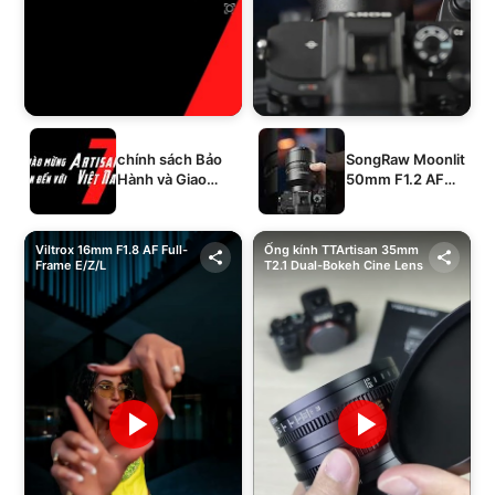
chính sách Bảo
SongRaw Moonlit
Hành và Giao
50mm F1.2 AF
Hàng của 1994's
Full-Frame
STORE
Viltrox 16mm F1.8 AF Full-
Ống kính TTArtisan 35mm
Frame E/Z/L
T2.1 Dual-Bokeh Cine Lens