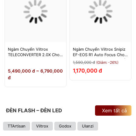
Ngàm Chuyển Viltrox
Ngàm Chuyển Viltrox Snipiz
TELECONVERTER 2.0X Cho
EF-EOS R1 Auto Focus Cho
Sony E / Nikon Z - Nhân Đôi
Canon EOS R/RP/R5/R6 - Bảo
1,590,000 đ
(Giảm: -26%)
Tiêu Cự - Bảo Hành 12
Hành 12 Tháng 1 Đổi 1
1,170,000 đ
5,490,000 đ ~ 6,790,000
Tháng
đ
ĐÈN FLASH – ĐÈN LED
Xem tất cả
TTArtisan
Viltrox
Godox
Ulanzi