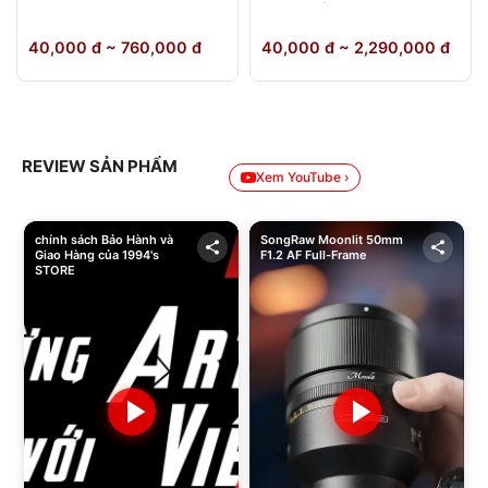
64GB Chính Hãng
40,000 đ ~ 760,000 đ
40,000 đ ~ 2,290,000 đ
REVIEW SẢN PHẨM
Xem YouTube ›
chính sách Bảo Hành và
SongRaw Moonlit 50mm
Giao Hàng của 1994's
F1.2 AF Full-Frame
STORE