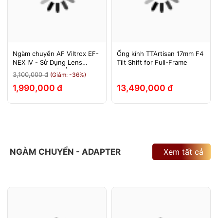
Ngàm chuyển AF Viltrox EF-
Ống kính TTArtisan 17mm F4
NEX IV - Sử Dụng Lens
Tilt Shift for Full-Frame
Canon Trên Máy Ảnh Sony
3,100,000 đ
(Giảm: -36%)
E-Mount - Bảo Hành 12
1,990,000 đ
13,490,000 đ
Tháng.
NGÀM CHUYỂN - ADAPTER
Xem tất cả