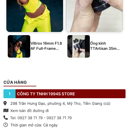
Viltrox 16mm F1.8
Ống kính
AF Full-Frame
TTArtisan 35mm
E/Z/L
T2.1 Dual-Bokeh
Cine Lens
CỬA HÀNG
1
CÔNG TY TNHH 1994S STORE
298 Trần Hưng Đạo, phường 4, Mỹ Tho, Tiền Giang (cũ)
Xem bản đồ đường đi
Tel: 0927 38 71 79 - 0927 38 71 79
Thời gian mở cửa: Cả ngày