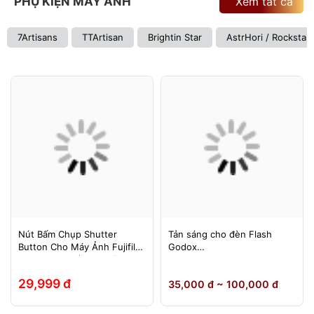
PHỤ KIỆN MÁY ẢNH
Xem tất cả
7Artisans
TTArtisan
Brightin Star
AstrHori / Rockstar
Nút Bấm Chụp Shutter
Tản sáng cho đèn Flash
Button Cho Máy Ảnh Fujifilm
Godox
Leica Contax (Ren Xoáy)
TT600/TT685/TT685II/V850/
V850II/V850III/V860/V860II/V
29,999 đ
35,000 đ ~ 100,000 đ
860III, Yongnuo 560II/565EX,
580EXII