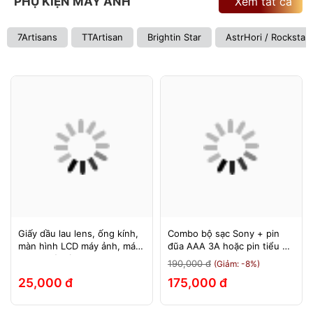
PHỤ KIỆN MÁY ẢNH
Xem tất cả
7Artisans
TTArtisan
Brightin Star
AstrHori / Rockstar
Giấy dầu lau lens, ống kính,
Combo bộ sạc Sony + pin
màn hình LCD máy ảnh, máy
đũa AAA 3A hoặc pin tiểu AA
quay, máy tính, laptop, điện
2A Sony 1.5v
190,000 đ
(Giảm: -8%)
thoại, máy tính bảng
25,000 đ
175,000 đ