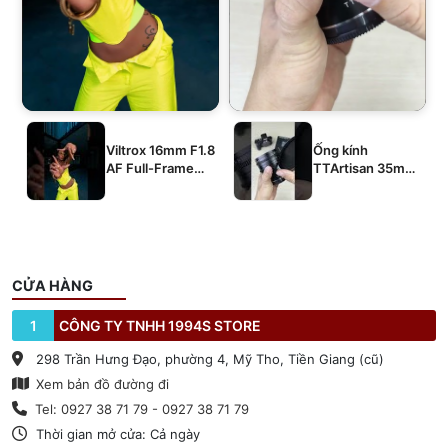
Viltrox 16mm F1.8
Ống kính
AF Full-Frame
TTArtisan 35mm
E/Z/L
T2.1 Dual-Bokeh
Cine Lens
CỬA HÀNG
1
CÔNG TY TNHH 1994S STORE
298 Trần Hưng Đạo, phường 4, Mỹ Tho, Tiền Giang (cũ)
Xem bản đồ đường đi
Tel: 0927 38 71 79 - 0927 38 71 79
Thời gian mở cửa: Cả ngày