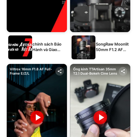
chính sách Bảo
SongRaw Moonlit
Hành và Giao
50mm F1.2 AF
Hàng của 1994's
Full-Frame
STORE
Viltrox 16mm F1.8 AF Full-
Ống kính TTArtisan 35mm
Frame E/Z/L
T2.1 Dual-Bokeh Cine Lens