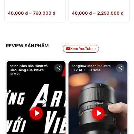
64GB Chính Hãng
40,000 đ ~ 760,000 đ
40,000 đ ~ 2,290,000 đ
REVIEW SẢN PHẨM
Xem YouTube ›
chính sách Bảo Hành và
SongRaw Moonlit 50mm
Giao Hàng của 1994's
F1.2 AF Full-Frame
STORE