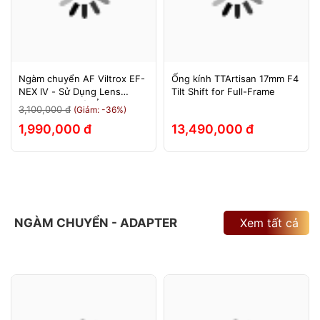
Ngàm chuyển AF Viltrox EF-
Ống kính TTArtisan 17mm F4
NEX IV - Sử Dụng Lens
Tilt Shift for Full-Frame
Canon Trên Máy Ảnh Sony
3,100,000 đ
(Giảm: -36%)
E-Mount - Bảo Hành 12
1,990,000 đ
13,490,000 đ
Tháng.
NGÀM CHUYỂN - ADAPTER
Xem tất cả