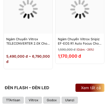
Ngàm Chuyển Viltrox
Ngàm Chuyển Viltrox Snipiz
TELECONVERTER 2.0X Cho
EF-EOS R1 Auto Focus Cho
Sony E / Nikon Z - Nhân Đôi
Canon EOS R/RP/R5/R6 - Bảo
1,590,000 đ
(Giảm: -26%)
Tiêu Cự - Bảo Hành 12
Hành 12 Tháng 1 Đổi 1
1,170,000 đ
5,490,000 đ ~ 6,790,000
Tháng
đ
ĐÈN FLASH – ĐÈN LED
Xem tất cả
TTArtisan
Viltrox
Godox
Ulanzi