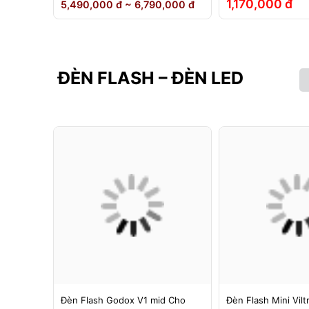
1,170,000 đ
5,490,000 đ ~ 6,790,000 đ
ĐÈN FLASH – ĐÈN LED
g 1 -
Đèn Flash Godox V1 mid Cho
Đèn Flash Mini Vilt