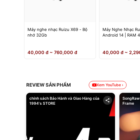
 Ruizu
Máy nghe nhạc Ruizu X69 - Bộ
Máy Nghe Nhạc Ru
nh 4.5
nhớ 32Gb
Android 14 | RAM 
Chính Hãng
0 đ
40,000 đ ~ 760,000 đ
40,000 đ ~ 2,29
REVIEW SẢN PHẨM
Xem YouTube ›
chính sách Bảo Hành và Giao Hàng của
SongRaw 
1994's STORE
Frame