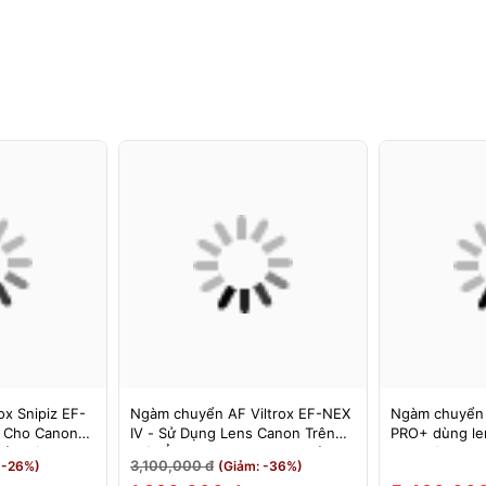
x Snipiz EF-
Ngàm chuyển AF Viltrox EF-NEX
Ngàm chuyển
s Cho Canon
IV - Sử Dụng Lens Canon Trên
PRO+ dùng le
Bảo Hành 12
Máy Ảnh Sony E-Mount - Bảo
cho máy Nikon
3,100,000 đ
 -26%)
(Giảm: -36%)
Hành 12 Tháng.
MEGADAP ET