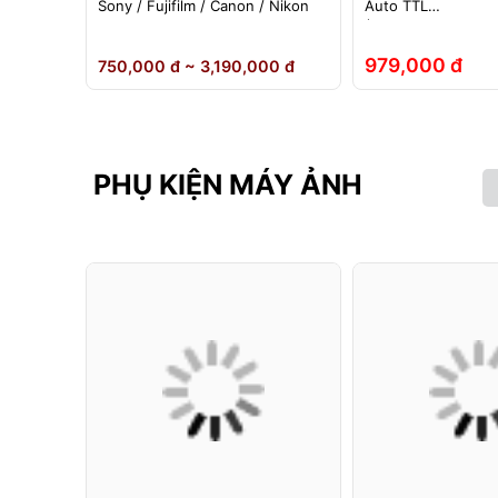
ho đèn
Sony / Fujifilm / Canon / Nikon
Auto TTL
nh Hãng
(Fuji/Sony/Canon/N
979,000 đ
 đ
750,000 đ ~ 3,190,000 đ
PHỤ KIỆN MÁY ẢNH