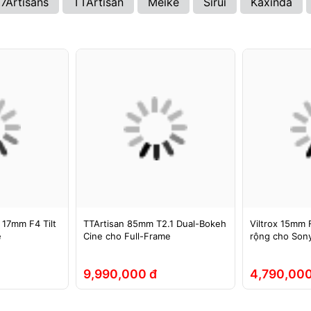
7Artisans
TTArtisan
Meike
Sirui
Kaxinda
 17mm F4 Tilt
TTArtisan 85mm T2.1 Dual-Bokeh
Viltrox 15mm F
e
Cine cho Full-Frame
rộng cho Sony
9,990,000 đ
4,790,000