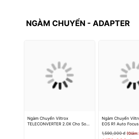
NGÀM CHUYỂN - ADAPTER
F-FX
Ngàm Chuyển Viltrox
Ngàm Chuyển Viltro
 Booster
TELECONVERTER 2.0X Cho Sony
EOS R1 Auto Focu
cus Cho
E / Nikon Z - Nhân Đôi Tiêu Cự -
EOS R/RP/R5/R6 - 
1,590,000 đ
3%)
(Giảm:
Bảo Hành 12 Tháng
Tháng 1 Đổi 1