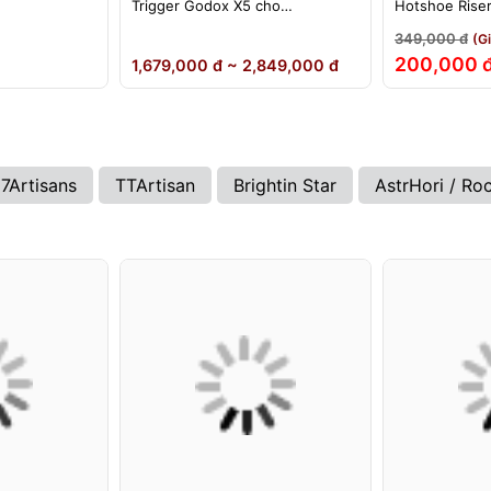
Trigger Godox X5 cho
Hotshoe Rise
ikon)
Sony/Canon/Nikon/Fujifilm
iM22 iM30 iM3
349,000 đ
(G
iA32 Lux Cad
200,000 
1,679,000 đ ~ 2,849,000 đ
7Artisans
TTArtisan
Brightin Star
AstrHori / Ro