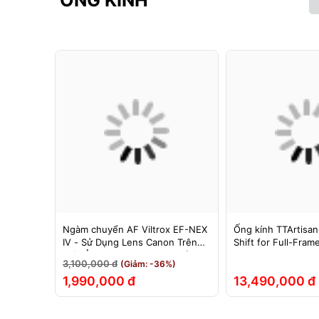
ỐNG KÍNH
F cho
Ngàm chuyển AF Viltrox EF-NEX
Ống kính TTArtisan
hính Hãng
IV - Sử Dụng Lens Canon Trên
Shift for Full-Fram
Máy Ảnh Sony E-Mount - Bảo
3,100,000 đ
(Giảm: -36%)
Hành 12 Tháng.
1,990,000 đ
13,490,000 đ