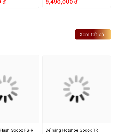
 đ
9,490,000 đ
2,790
Xem tất cả
Flash Godox FS-R
Đế nâng Hotshoe Godox TR
Đế nâng