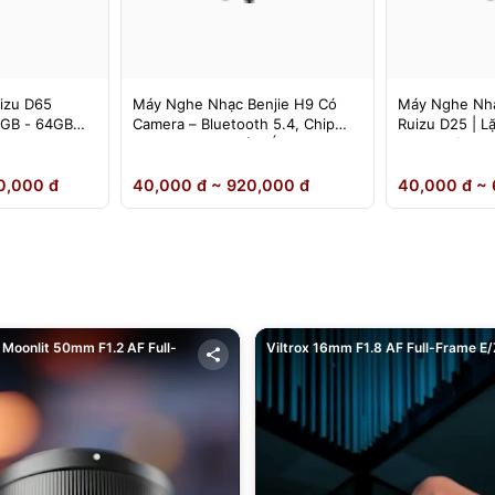
izu D65
Máy Nghe Nhạc Benjie H9 Có
Máy Nghe Nhạ
4GB - 64GB
Camera – Bluetooth 5.4, Chip
Ruizu D25 | L
DSD Lossless, Cảm Ứng IPS –
Loa Ngoài
Chính Hãng
0,000 đ
40,000 đ ~ 920,000 đ
40,000 đ ~ 
Moonlit 50mm F1.2 AF Full-
Viltrox 16mm F1.8 AF Full-Frame E/