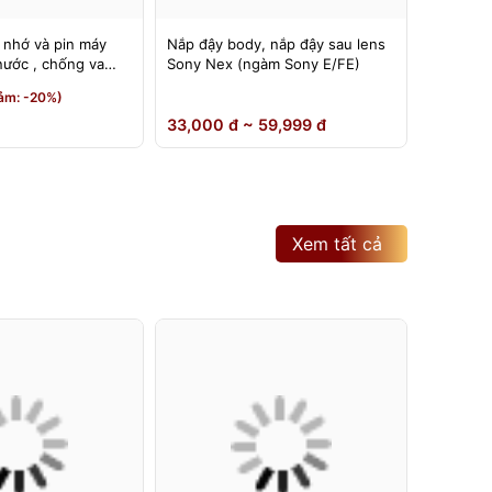
 nhớ và pin máy
Nắp đậy body, nắp đậy sau lens
Đế nâng
nước , chống va
Sony Nex (ngàm Sony E/FE)
có thể đ
180 độ
190,000
ảm: -20%)
150,0
33,000 đ ~ 59,999 đ
Xem tất cả