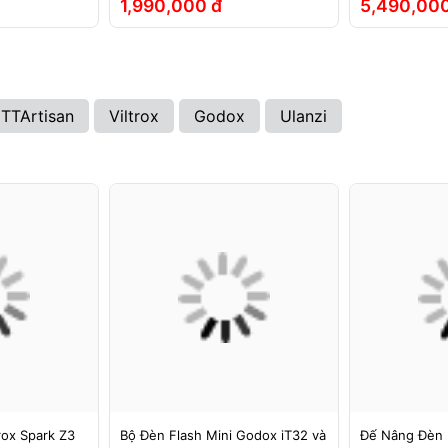
1,990,000 đ
5,490,000
TTArtisan
Viltrox
Godox
Ulanzi
rox Spark Z3
Bộ Đèn Flash Mini Godox iT32 và
Đế Nâng Đèn 