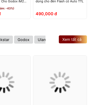
r Cho Godox iM20
dùng cho đèn Flash có Auto TTL
TTL dùng
0 Pro iT30 iT20
TTL – Dù
iảm: -43%)
et
iT22, iT
đ
490,000 đ
210,0
Xem tất cả
ckstar
Godox
Ulanzi
Kenko
Hoya
Sony