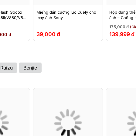
Flash Godox
Miếng dán cường lực Cuely cho
Hộp đựng thẻ
5II/V850/V85
máy ảnh Sony
ảnh – Chống 
60II/V860III,
đập
175,000 đ
(Gi
EX, 580EXII
39,000 đ
139,999 đ
000 đ
Ruizu
Benjie