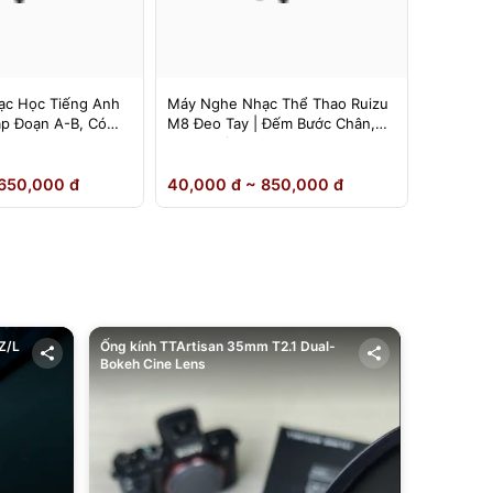
c Học Tiếng Anh
Máy Nghe Nhạc Thể Thao Ruizu
Máy Ngh
ặp Đoạn A-B, Có
M8 Đeo Tay | Đếm Bước Chân,
Ruizu D1
Loa Ngoài
Inch | L
650,000 đ
40,000 đ ~ 850,000 đ
40,000 
Z/L
Ống kính TTArtisan 35mm T2.1 Dual-
Bokeh Cine Lens