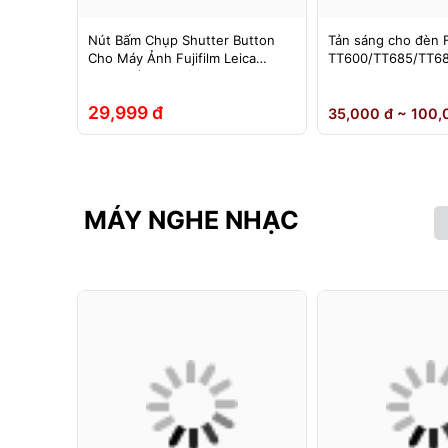
im chụp
Nút Bấm Chụp Shutter Button
Tản sáng cho đèn 
in sạc –
Cho Máy Ảnh Fujifilm Leica
TT600/TT685/TT68
g màu
Contax (Ren Xoáy)
0II/V850III/V860/V8
hoại….
Yongnuo 560II/565
29,999 đ
35,000 đ ~ 100,
MÁY NGHE NHẠC