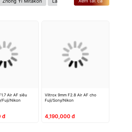
Xem tất cả
Zhong Yi Mitakon
Laowa
Brightin Star
Viltrox
1.7 Air AF siêu
Viltrox 9mm F2.8 Air AF cho
Ống kính
/Fuji/Nikon
Fuji/Sony/Nikon
ASPH si
Full-Fra
 đ
4,190,000 đ
5,290