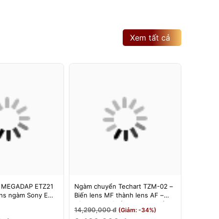
Xem tất cả
 MEGADAP ETZ21
Ngàm chuyển Techart TZM-02 –
Ngàm Ch
ns ngàm Sony E
Biến lens MF thành lens AF –
6bit II (
 Z – Adapter
Dùng cho máy ảnh Nikon Z sử
Hỗ Trợ E
14,290,000 đ
3,500,0
(Giảm: -34%)
Z21 PRO+
dụng các ống kính ngàm Leica M