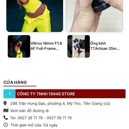
Viltrox 16mm F1.8
Ống kính
AF Full-Frame
TTArtisan 35mm
E/Z/L
T2.1 Dual-Bokeh
Cine Lens
CỬA HÀNG
1
CÔNG TY TNHH 1994S STORE
298 Trần Hưng Đạo, phường 4, Mỹ Tho, Tiền Giang (cũ)
Xem bản đồ đường đi
Tel: 0927 38 71 79 - 0927 38 71 79
Thời gian mở cửa: Cả ngày