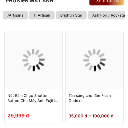
PHỤ KIỆN MÁY ẢNH
Xem tất cả
7Artisans
TTArtisan
Brightin Star
AstrHori / Rockstar
Nút Bấm Chụp Shutter
Tản sáng cho đèn Flash
Button Cho Máy Ảnh Fujifilm
Godox
Leica Contax (Ren Xoáy)
TT600/TT685/TT685II/V850/
V850II/V850III/V860/V860II/V
29,999 đ
35,000 đ ~ 100,000 đ
860III, Yongnuo 560II/565EX,
580EXII