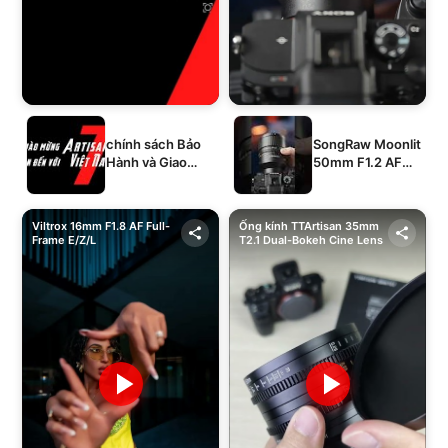
chính sách Bảo
SongRaw Moonlit
Hành và Giao
50mm F1.2 AF
Hàng của 1994's
Full-Frame
STORE
Viltrox 16mm F1.8 AF Full-
Ống kính TTArtisan 35mm
Frame E/Z/L
T2.1 Dual-Bokeh Cine Lens