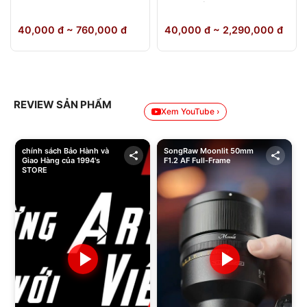
64GB Chính Hãng
40,000 đ ~ 760,000 đ
40,000 đ ~ 2,290,000 đ
REVIEW SẢN PHẨM
Xem YouTube ›
chính sách Bảo Hành và
SongRaw Moonlit 50mm
Giao Hàng của 1994's
F1.2 AF Full-Frame
STORE