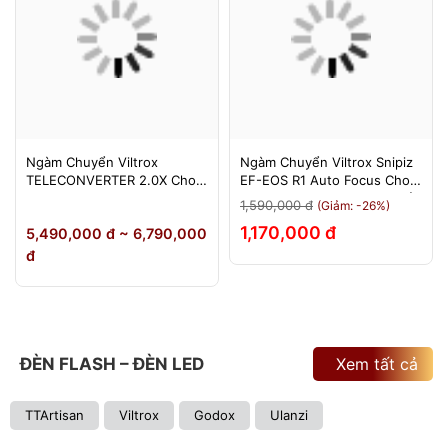
Ngàm Chuyển Viltrox
Ngàm Chuyển Viltrox Snipiz
TELECONVERTER 2.0X Cho
EF-EOS R1 Auto Focus Cho
Sony E / Nikon Z - Nhân Đôi
Canon EOS R/RP/R5/R6 - Bảo
1,590,000 đ
(Giảm: -26%)
Tiêu Cự - Bảo Hành 12
Hành 12 Tháng 1 Đổi 1
1,170,000 đ
5,490,000 đ ~ 6,790,000
Tháng
đ
ĐÈN FLASH – ĐÈN LED
Xem tất cả
TTArtisan
Viltrox
Godox
Ulanzi