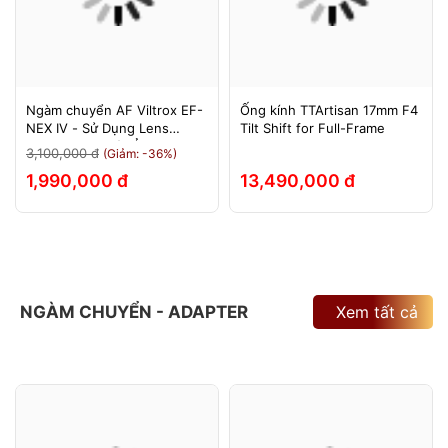
Ngàm chuyển AF Viltrox EF-
Ống kính TTArtisan 17mm F4
NEX IV - Sử Dụng Lens
Tilt Shift for Full-Frame
Canon Trên Máy Ảnh Sony
3,100,000 đ
(Giảm: -36%)
E-Mount - Bảo Hành 12
1,990,000 đ
13,490,000 đ
Tháng.
NGÀM CHUYỂN - ADAPTER
Xem tất cả