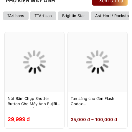
PHỤ KIỆN MÁY ẢNH
Xem tất cả
7Artisans
TTArtisan
Brightin Star
AstrHori / Rockstar
Nút Bấm Chụp Shutter
Tản sáng cho đèn Flash
Button Cho Máy Ảnh Fujifilm
Godox
Leica Contax (Ren Xoáy)
TT600/TT685/TT685II/V850/
V850II/V850III/V860/V860II/V
29,999 đ
35,000 đ ~ 100,000 đ
860III, Yongnuo 560II/565EX,
580EXII