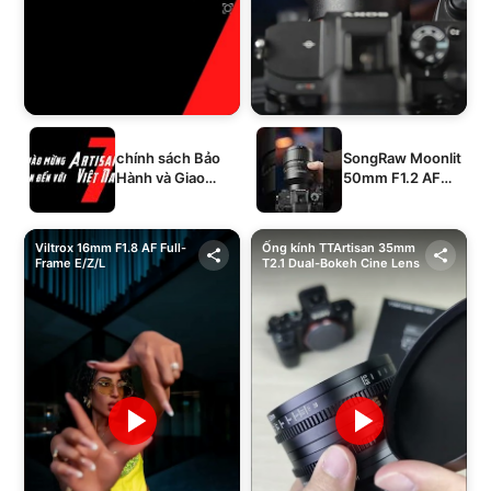
chính sách Bảo
SongRaw Moonlit
Hành và Giao
50mm F1.2 AF
Hàng của 1994's
Full-Frame
STORE
Viltrox 16mm F1.8 AF Full-
Ống kính TTArtisan 35mm
Frame E/Z/L
T2.1 Dual-Bokeh Cine Lens