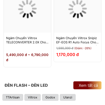
Ngàm Chuyển Viltrox
Ngàm Chuyển Viltrox Snipiz
TELECONVERTER 2.0X Cho
EF-EOS R1 Auto Focus Cho
Sony E / Nikon Z - Nhân Đôi
Canon EOS R/RP/R5/R6 - Bảo
1,590,000 đ
(Giảm: -26%)
Tiêu Cự - Bảo Hành 12
Hành 12 Tháng 1 Đổi 1
1,170,000 đ
5,490,000 đ ~ 6,790,000
Tháng
đ
ĐÈN FLASH – ĐÈN LED
Xem tất cả
TTArtisan
Viltrox
Godox
Ulanzi