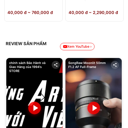
64GB Chính Hãng
40,000 đ ~ 760,000 đ
40,000 đ ~ 2,290,000 đ
REVIEW SẢN PHẨM
Xem YouTube ›
chính sách Bảo Hành và
SongRaw Moonlit 50mm
Giao Hàng của 1994's
F1.2 AF Full-Frame
STORE