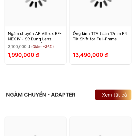
Ngàm chuyển AF Viltrox EF-
Ống kính TTArtisan 17mm F4
NEX IV - Sử Dụng Lens
Tilt Shift for Full-Frame
Canon Trên Máy Ảnh Sony
3,100,000 đ
(Giảm: -36%)
E-Mount - Bảo Hành 12
1,990,000 đ
13,490,000 đ
Tháng.
NGÀM CHUYỂN - ADAPTER
Xem tất cả