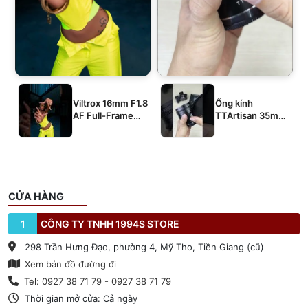
Viltrox 16mm F1.8
Ống kính
AF Full-Frame
TTArtisan 35mm
E/Z/L
T2.1 Dual-Bokeh
Cine Lens
CỬA HÀNG
1
CÔNG TY TNHH 1994S STORE
298 Trần Hưng Đạo, phường 4, Mỹ Tho, Tiền Giang (cũ)
Xem bản đồ đường đi
Tel: 0927 38 71 79 - 0927 38 71 79
Thời gian mở cửa: Cả ngày