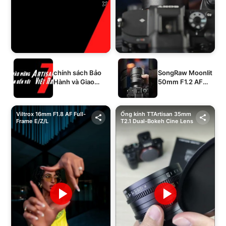
chính sách Bảo
SongRaw Moonlit
Hành và Giao
50mm F1.2 AF
Hàng của 1994's
Full-Frame
STORE
Viltrox 16mm F1.8 AF Full-
Ống kính TTArtisan 35mm
Frame E/Z/L
T2.1 Dual-Bokeh Cine Lens