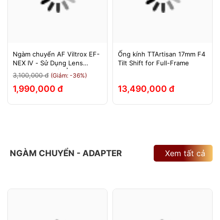
Ngàm chuyển AF Viltrox EF-
Ống kính TTArtisan 17mm F4
NEX IV - Sử Dụng Lens
Tilt Shift for Full-Frame
Canon Trên Máy Ảnh Sony
3,100,000 đ
(Giảm: -36%)
E-Mount - Bảo Hành 12
1,990,000 đ
13,490,000 đ
Tháng.
NGÀM CHUYỂN - ADAPTER
Xem tất cả