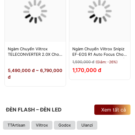
Ngàm Chuyển Viltrox
Ngàm Chuyển Viltrox Snipiz
TELECONVERTER 2.0X Cho
EF-EOS R1 Auto Focus Cho
Sony E / Nikon Z - Nhân Đôi
Canon EOS R/RP/R5/R6 - Bảo
1,590,000 đ
(Giảm: -26%)
Tiêu Cự - Bảo Hành 12
Hành 12 Tháng 1 Đổi 1
1,170,000 đ
5,490,000 đ ~ 6,790,000
Tháng
đ
ĐÈN FLASH – ĐÈN LED
Xem tất cả
TTArtisan
Viltrox
Godox
Ulanzi