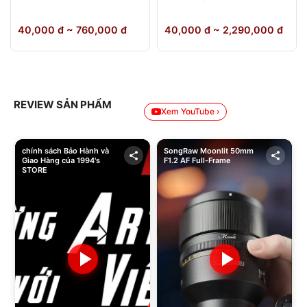
64GB Chính Hãng
40,000 đ ~ 760,000 đ
40,000 đ ~ 2,290,000 đ
REVIEW SẢN PHẨM
Xem YouTube ›
chính sách Bảo Hành và
SongRaw Moonlit 50mm
Giao Hàng của 1994's
F1.2 AF Full-Frame
STORE