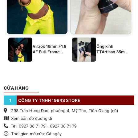
Viltrox 16mm F1.8
Ống kính
AF Full-Frame
TTArtisan 35mm
E/Z/L
T2.1 Dual-Bokeh
Cine Lens
CỬA HÀNG
1
CÔNG TY TNHH 1994S STORE
298 Trần Hưng Đạo, phường 4, Mỹ Tho, Tiền Giang (cũ)
Xem bản đồ đường đi
Tel: 0927 38 71 79 - 0927 38 71 79
Thời gian mở cửa: Cả ngày