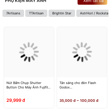
PHỤ KIỆN MÁY ẢNH
Xem tất cả
7Artisans
TTArtisan
Brightin Star
AstrHori / Rockstar
Nút Bấm Chụp Shutter
Tản sáng cho đèn Flash
Button Cho Máy Ảnh Fujifilm
Godox
Leica Contax (Ren Xoáy)
TT600/TT685/TT685II/V850/
V850II/V850III/V860/V860II/V
29,999 đ
35,000 đ ~ 100,000 đ
860III, Yongnuo 560II/565EX,
580EXII