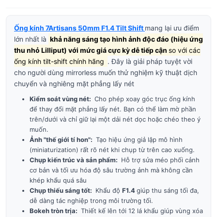
Ống kính 7Artisans 50mm F1.4 Tilt Shift
mang lại ưu điểm
lớn nhất là
khả năng sáng tạo hình ảnh độc đáo (hiệu ứng
thu nhỏ Lilliput) với mức giá cực kỳ dễ tiếp cận
so với các
ống kính tilt-shift chính hãng
. Đây là giải pháp tuyệt vời
cho người dùng mirrorless muốn thử nghiệm kỹ thuật dịch
chuyển và nghiêng mặt phẳng lấy nét
Kiểm soát vùng nét:
Cho phép xoay góc trục ống kính
để thay đổi mặt phẳng lấy nét. Bạn có thể làm mờ phần
trên/dưới và chỉ giữ lại một dải nét dọc hoặc chéo theo ý
muốn.
Ảnh "thế giới tí hon":
Tạo hiệu ứng giả lập mô hình
(miniaturization) rất rõ nét khi chụp từ trên cao xuống.
Chụp kiến trúc và sản phẩm:
Hỗ trợ sửa méo phối cảnh
cơ bản và tối ưu hóa độ sâu trường ảnh mà không cần
khép khẩu quá sâu
Chụp thiếu sáng tốt:
Khẩu độ
F1.4
giúp thu sáng tối đa,
dễ dàng tác nghiệp trong môi trường tối.
Bokeh tròn trịa:
Thiết kế lên tới 12 lá khẩu giúp vùng xóa