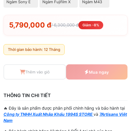
Ngàm Sony E
Ngàm Fujifilm X
Ngàm M43
5,790,000 đ
/ 6,300,000 đ
Giảm -8%
Thời gian bảo hành: 12 Tháng
Thêm vào giỏ
Mua ngay
THÔNG TIN CHI TIẾT
🔥 Đây là sản phẩm được phân phối chính hãng và bảo hành tại
Công ty TNHH Xuất Nhập Khẩu 1994S STORE
và
7Artisans Việt
Nam