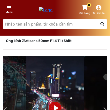
0
Menu
Giỏ hàng
Tài khoản
Ống kính 7Artisans 50mm F1.4 Tilt Shift
Giá trên 1SP
5
x
0 đ
Tổng giá
0 đ