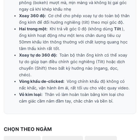
phông (bokeh) mượt mà, mịn màng và không bị gai góc
ngay cả khi khép khẩu nhẹ
Xoay 360 độ:
Cơ chế cho phép xoay tự do toàn bộ thân
ống kính để đổi hướng nghiêng (tilt) theo mọi góc độ.
Hai trong một:
Khi trả về góc 0 độ (không dùng
Tilt
),
ống kính hoạt động như một lens chân dung tiêu cự
50mm khẩu lớn thông thường với chất lượng quang học
tâm thấu kính rất tốt.
Xoay tự do 360 độ:
Toàn bộ thân ống kính có thể xoay
tự do giúp bạn điều chỉnh góc nghiêng (Tilt) hoặc dịch
chuyển (Shift) theo bất kỳ hướng nào (ngang, dọc,
chéo).
Vòng khẩu de-clicked:
Vòng chỉnh khẩu độ không có
nấc khấc, vận hành êm ái, rất tối ưu cho việc quay video.
Vỏ kim loại:
Thân vỏ làm hoàn toàn bằng kim loại cho
cảm giác cầm nắm đầm tay, chắc chắn và bền bỉ.
CHỌN THEO NGÀM