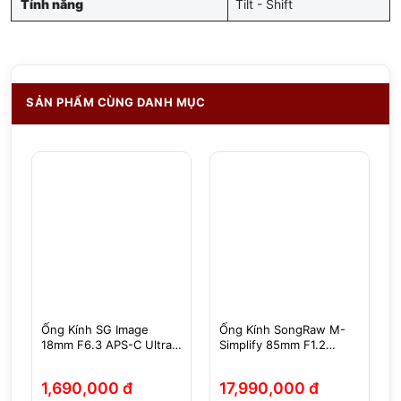
Tính năng
Tilt - Shift
SẢN PHẨM CÙNG DANH MỤC
Ống Kính SG Image
Ống Kính SongRaw M-
18mm F6.3 APS-C Ultra
Simplify 85mm F1.2
Slim Pancake Sony
AF Full-Frame
E/Fujifilm X/Nikon Z/M43
Sony/Nikon Z/Leica L
1,690,000 đ
17,990,000 đ
- Chính Hãng