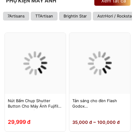
PHỤ KIỆN MÁY ẢNH
Xem tất cả
7Artisans
TTArtisan
Brightin Star
AstrHori / Rockstar
Nút Bấm Chụp Shutter
Tản sáng cho đèn Flash
Button Cho Máy Ảnh Fujifilm
Godox
Leica Contax (Ren Xoáy)
TT600/TT685/TT685II/V850/
V850II/V850III/V860/V860II/V
29,999 đ
35,000 đ ~ 100,000 đ
860III, Yongnuo 560II/565EX,
580EXII