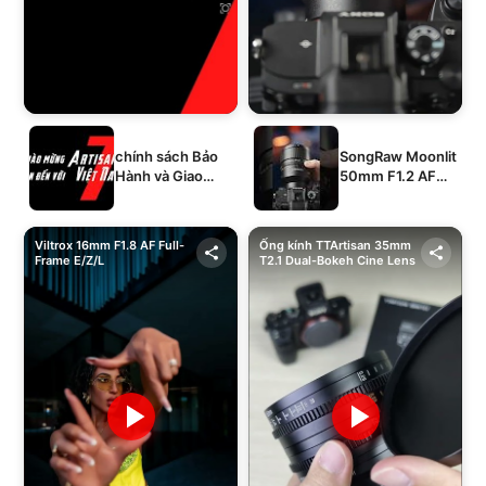
chính sách Bảo
SongRaw Moonlit
Hành và Giao
50mm F1.2 AF
Hàng của 1994's
Full-Frame
STORE
Viltrox 16mm F1.8 AF Full-
Ống kính TTArtisan 35mm
Frame E/Z/L
T2.1 Dual-Bokeh Cine Lens