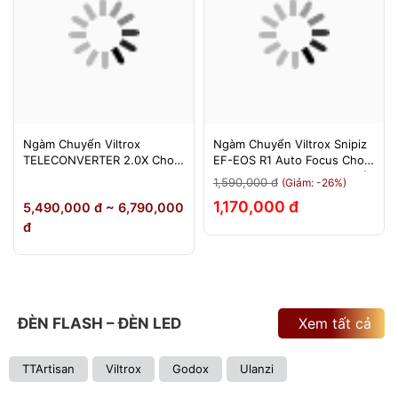
Ngàm Chuyển Viltrox
Ngàm Chuyển Viltrox Snipiz
TELECONVERTER 2.0X Cho
EF-EOS R1 Auto Focus Cho
Sony E / Nikon Z - Nhân Đôi
Canon EOS R/RP/R5/R6 - Bảo
1,590,000 đ
(Giảm: -26%)
Tiêu Cự - Bảo Hành 12
Hành 12 Tháng 1 Đổi 1
1,170,000 đ
5,490,000 đ ~ 6,790,000
Tháng
đ
ĐÈN FLASH – ĐÈN LED
Xem tất cả
TTArtisan
Viltrox
Godox
Ulanzi