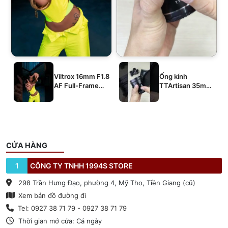
Viltrox 16mm F1.8
Ống kính
AF Full-Frame
TTArtisan 35mm
E/Z/L
T2.1 Dual-Bokeh
Cine Lens
CỬA HÀNG
1
CÔNG TY TNHH 1994S STORE
298 Trần Hưng Đạo, phường 4, Mỹ Tho, Tiền Giang (cũ)
Xem bản đồ đường đi
Tel: 0927 38 71 79 - 0927 38 71 79
Thời gian mở cửa: Cả ngày