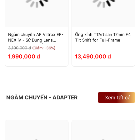
Ngàm chuyển AF Viltrox EF-
Ống kính TTArtisan 17mm F4
NEX IV - Sử Dụng Lens
Tilt Shift for Full-Frame
Canon Trên Máy Ảnh Sony
3,100,000 đ
(Giảm: -36%)
E-Mount - Bảo Hành 12
1,990,000 đ
13,490,000 đ
Tháng.
NGÀM CHUYỂN - ADAPTER
Xem tất cả