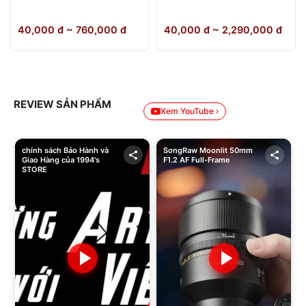
64GB Chính Hãng
40,000 đ ~ 760,000 đ
40,000 đ ~ 2,290,000 đ
REVIEW SẢN PHẨM
Xem YouTube ›
chính sách Bảo Hành và
SongRaw Moonlit 50mm
Giao Hàng của 1994's
F1.2 AF Full-Frame
STORE