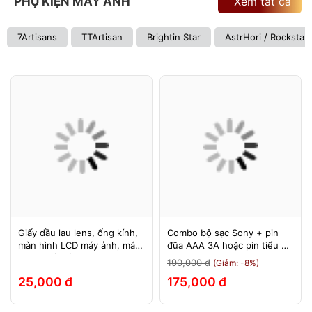
PHỤ KIỆN MÁY ẢNH
Xem tất cả
7Artisans
TTArtisan
Brightin Star
AstrHori / Rockstar
Giấy dầu lau lens, ống kính,
Combo bộ sạc Sony + pin
màn hình LCD máy ảnh, máy
đũa AAA 3A hoặc pin tiểu AA
quay, máy tính, laptop, điện
2A Sony 1.5v
190,000 đ
(Giảm: -8%)
thoại, máy tính bảng
25,000 đ
175,000 đ