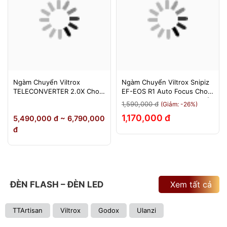
Ngàm Chuyển Viltrox
Ngàm Chuyển Viltrox Snipiz
TELECONVERTER 2.0X Cho
EF-EOS R1 Auto Focus Cho
Sony E / Nikon Z - Nhân Đôi
Canon EOS R/RP/R5/R6 - Bảo
1,590,000 đ
(Giảm: -26%)
Tiêu Cự - Bảo Hành 12
Hành 12 Tháng 1 Đổi 1
1,170,000 đ
5,490,000 đ ~ 6,790,000
Tháng
đ
ĐÈN FLASH – ĐÈN LED
Xem tất cả
TTArtisan
Viltrox
Godox
Ulanzi