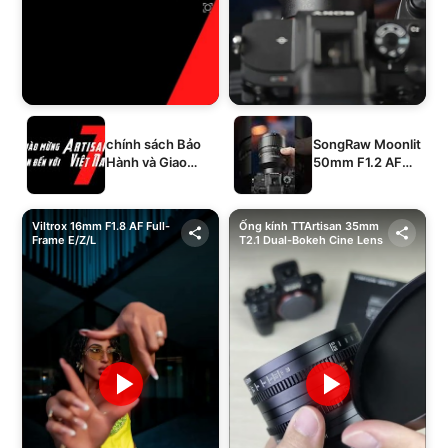
chính sách Bảo
SongRaw Moonlit
Hành và Giao
50mm F1.2 AF
Hàng của 1994's
Full-Frame
STORE
Viltrox 16mm F1.8 AF Full-
Ống kính TTArtisan 35mm
Frame E/Z/L
T2.1 Dual-Bokeh Cine Lens