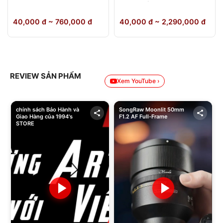
64GB Chính Hãng
40,000 đ ~ 760,000 đ
40,000 đ ~ 2,290,000 đ
REVIEW SẢN PHẨM
Xem YouTube ›
chính sách Bảo Hành và
SongRaw Moonlit 50mm
Giao Hàng của 1994's
F1.2 AF Full-Frame
STORE