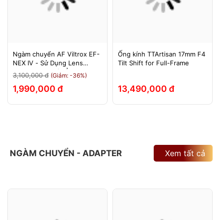
Ngàm chuyển AF Viltrox EF-
Ống kính TTArtisan 17mm F4
NEX IV - Sử Dụng Lens
Tilt Shift for Full-Frame
Canon Trên Máy Ảnh Sony
3,100,000 đ
(Giảm: -36%)
E-Mount - Bảo Hành 12
1,990,000 đ
13,490,000 đ
Tháng.
NGÀM CHUYỂN - ADAPTER
Xem tất cả