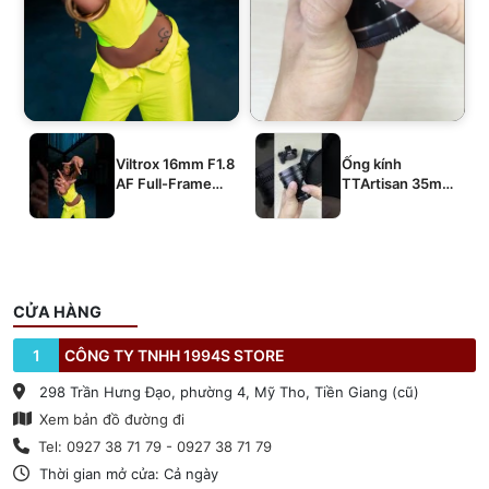
Viltrox 16mm F1.8
Ống kính
AF Full-Frame
TTArtisan 35mm
E/Z/L
T2.1 Dual-Bokeh
Cine Lens
CỬA HÀNG
1
CÔNG TY TNHH 1994S STORE
298 Trần Hưng Đạo, phường 4, Mỹ Tho, Tiền Giang (cũ)
Xem bản đồ đường đi
Tel: 0927 38 71 79 - 0927 38 71 79
Thời gian mở cửa: Cả ngày