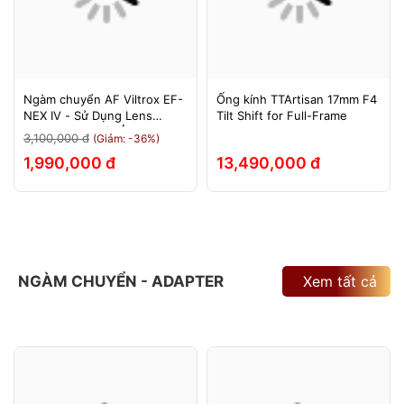
Ngàm chuyển AF Viltrox EF-
Ống kính TTArtisan 17mm F4
NEX IV - Sử Dụng Lens
Tilt Shift for Full-Frame
Canon Trên Máy Ảnh Sony
3,100,000 đ
(Giảm: -36%)
E-Mount - Bảo Hành 12
1,990,000 đ
13,490,000 đ
Tháng.
NGÀM CHUYỂN - ADAPTER
Xem tất cả