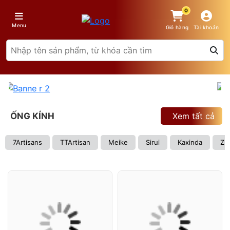
0
Menu
Giỏ hàng
Tài khoản
ỐNG KÍNH
Xem tất cả
7Artisans
TTArtisan
Meike
Sirui
Kaxinda
Zh