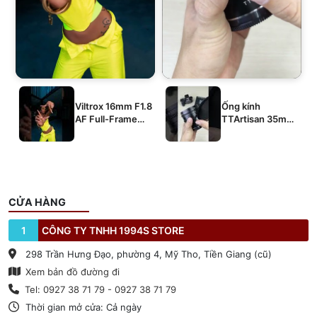
Viltrox 16mm F1.8
Ống kính
AF Full-Frame
TTArtisan 35mm
E/Z/L
T2.1 Dual-Bokeh
Cine Lens
CỬA HÀNG
1
CÔNG TY TNHH 1994S STORE
298 Trần Hưng Đạo, phường 4, Mỹ Tho, Tiền Giang (cũ)
Xem bản đồ đường đi
Tel: 0927 38 71 79 - 0927 38 71 79
Thời gian mở cửa: Cả ngày