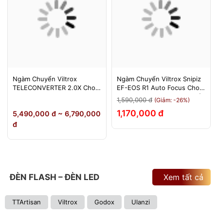
Ngàm Chuyển Viltrox
Ngàm Chuyển Viltrox Snipiz
TELECONVERTER 2.0X Cho
EF-EOS R1 Auto Focus Cho
Sony E / Nikon Z - Nhân Đôi
Canon EOS R/RP/R5/R6 - Bảo
1,590,000 đ
(Giảm: -26%)
Tiêu Cự - Bảo Hành 12
Hành 12 Tháng 1 Đổi 1
1,170,000 đ
5,490,000 đ ~ 6,790,000
Tháng
đ
ĐÈN FLASH – ĐÈN LED
Xem tất cả
TTArtisan
Viltrox
Godox
Ulanzi