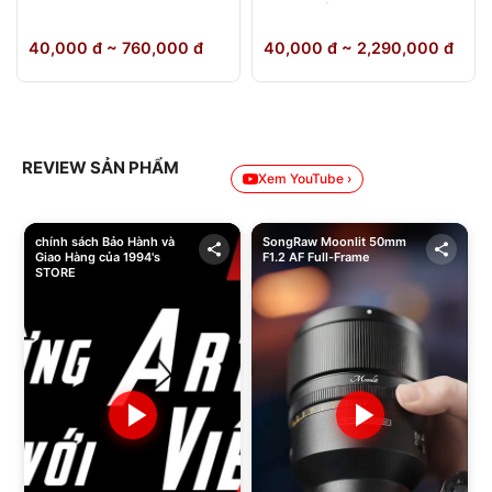
64GB Chính Hãng
40,000 đ ~ 760,000 đ
40,000 đ ~ 2,290,000 đ
REVIEW SẢN PHẨM
Xem YouTube ›
chính sách Bảo Hành và
SongRaw Moonlit 50mm
Giao Hàng của 1994's
F1.2 AF Full-Frame
STORE