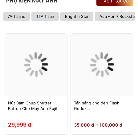
PHỤ KIỆN MÁY ẢNH
Xem tất cả
7Artisans
TTArtisan
Brightin Star
AstrHori / Rockstar
Nút Bấm Chụp Shutter
Tản sáng cho đèn Flash
Button Cho Máy Ảnh Fujifilm
Godox
Leica Contax (Ren Xoáy)
TT600/TT685/TT685II/V850/
V850II/V850III/V860/V860II/V
29,999 đ
35,000 đ ~ 100,000 đ
860III, Yongnuo 560II/565EX,
580EXII