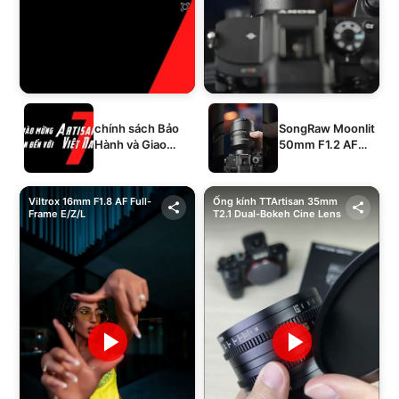
chính sách Bảo
SongRaw Moonlit
Hành và Giao
50mm F1.2 AF
Hàng của 1994's
Full-Frame
STORE
Viltrox 16mm F1.8 AF Full-
Ống kính TTArtisan 35mm
Frame E/Z/L
T2.1 Dual-Bokeh Cine Lens