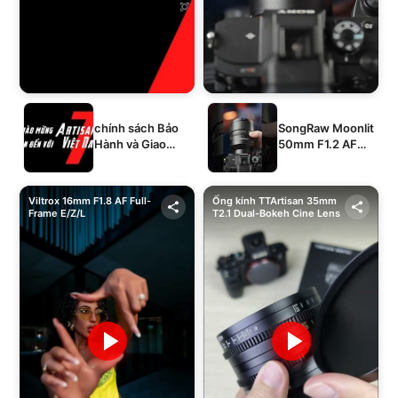
chính sách Bảo
SongRaw Moonlit
Hành và Giao
50mm F1.2 AF
Hàng của 1994's
Full-Frame
STORE
Viltrox 16mm F1.8 AF Full-
Ống kính TTArtisan 35mm
Frame E/Z/L
T2.1 Dual-Bokeh Cine Lens