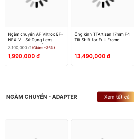
Ngàm chuyển AF Viltrox EF-
Ống kính TTArtisan 17mm F4
NEX IV - Sử Dụng Lens
Tilt Shift for Full-Frame
Canon Trên Máy Ảnh Sony
3,100,000 đ
(Giảm: -36%)
E-Mount - Bảo Hành 12
1,990,000 đ
13,490,000 đ
Tháng.
NGÀM CHUYỂN - ADAPTER
Xem tất cả