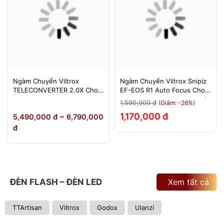
Ngàm Chuyển Viltrox
Ngàm Chuyển Viltrox Snipiz
TELECONVERTER 2.0X Cho
EF-EOS R1 Auto Focus Cho
Sony E / Nikon Z - Nhân Đôi
Canon EOS R/RP/R5/R6 - Bảo
1,590,000 đ
(Giảm: -26%)
Tiêu Cự - Bảo Hành 12
Hành 12 Tháng 1 Đổi 1
1,170,000 đ
5,490,000 đ ~ 6,790,000
Tháng
đ
ĐÈN FLASH – ĐÈN LED
Xem tất cả
TTArtisan
Viltrox
Godox
Ulanzi