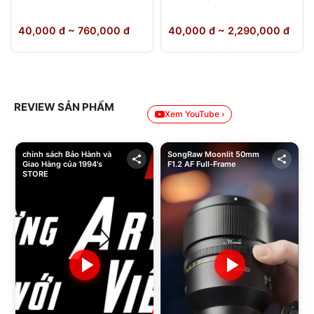
64GB Chính Hãng
40,000 đ ~ 760,000 đ
40,000 đ ~ 2,290,000 đ
REVIEW SẢN PHẨM
Xem YouTube ›
chính sách Bảo Hành và
SongRaw Moonlit 50mm
Giao Hàng của 1994's
F1.2 AF Full-Frame
STORE