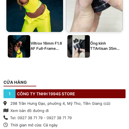
Viltrox 16mm F1.8
Ống kính
AF Full-Frame
TTArtisan 35mm
E/Z/L
T2.1 Dual-Bokeh
Cine Lens
CỬA HÀNG
1
CÔNG TY TNHH 1994S STORE
298 Trần Hưng Đạo, phường 4, Mỹ Tho, Tiền Giang (cũ)
Xem bản đồ đường đi
Tel: 0927 38 71 79 - 0927 38 71 79
Thời gian mở cửa: Cả ngày