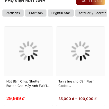
PHỤ KIỆN MÁY ẢNH
Xem tất cả
7Artisans
TTArtisan
Brightin Star
AstrHori / Rockstar
Nút Bấm Chụp Shutter
Tản sáng cho đèn Flash
Button Cho Máy Ảnh Fujifilm
Godox
Leica Contax (Ren Xoáy)
TT600/TT685/TT685II/V850/
V850II/V850III/V860/V860II/V
29,999 đ
35,000 đ ~ 100,000 đ
860III, Yongnuo 560II/565EX,
580EXII