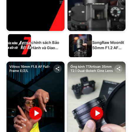
chính sách Bảo
SongRaw Moonlit
Hành và Giao
50mm F1.2 AF
Hàng của 1994's
Full-Frame
STORE
Viltrox 16mm F1.8 AF Full-
Ống kính TTArtisan 35mm
Frame E/Z/L
T2.1 Dual-Bokeh Cine Lens