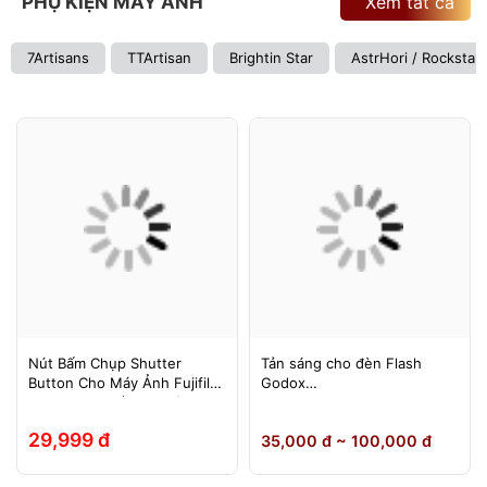
PHỤ KIỆN MÁY ẢNH
Xem tất cả
7Artisans
TTArtisan
Brightin Star
AstrHori / Rockstar
Nút Bấm Chụp Shutter
Tản sáng cho đèn Flash
Button Cho Máy Ảnh Fujifilm
Godox
Leica Contax (Ren Xoáy)
TT600/TT685/TT685II/V850/
V850II/V850III/V860/V860II/V
29,999 đ
35,000 đ ~ 100,000 đ
860III, Yongnuo 560II/565EX,
580EXII