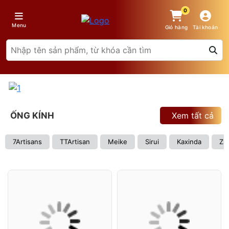
0
Menu
Giỏ hàng
Tài khoản
ỐNG KÍNH
Xem tất cả
7Artisans
TTArtisan
Meike
Sirui
Kaxinda
Zh