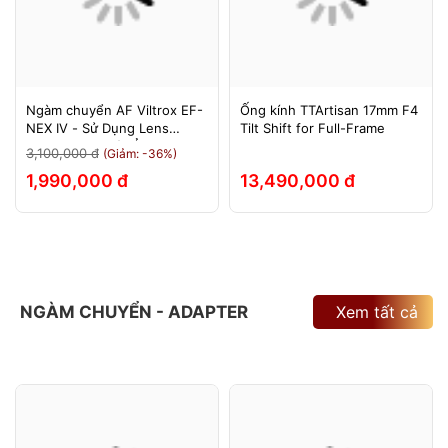
Ngàm chuyển AF Viltrox EF-
Ống kính TTArtisan 17mm F4
NEX IV - Sử Dụng Lens
Tilt Shift for Full-Frame
Canon Trên Máy Ảnh Sony
3,100,000 đ
(Giảm: -36%)
E-Mount - Bảo Hành 12
1,990,000 đ
13,490,000 đ
Tháng.
NGÀM CHUYỂN - ADAPTER
Xem tất cả