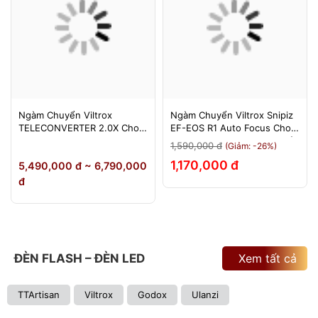
Ngàm Chuyển Viltrox
Ngàm Chuyển Viltrox Snipiz
TELECONVERTER 2.0X Cho
EF-EOS R1 Auto Focus Cho
Sony E / Nikon Z - Nhân Đôi
Canon EOS R/RP/R5/R6 - Bảo
1,590,000 đ
(Giảm: -26%)
Tiêu Cự - Bảo Hành 12
Hành 12 Tháng 1 Đổi 1
1,170,000 đ
5,490,000 đ ~ 6,790,000
Tháng
đ
ĐÈN FLASH – ĐÈN LED
Xem tất cả
TTArtisan
Viltrox
Godox
Ulanzi