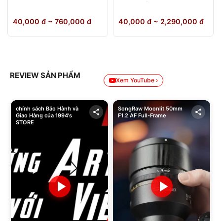
64GB Chính Hãng
40,000 đ ~ 760,000 đ
40,000 đ ~ 2,290,000 đ
REVIEW SẢN PHẨM
Xem YouTube ›
chính sách Bảo Hành và
SongRaw Moonlit 50mm
Giao Hàng của 1994's
F1.2 AF Full-Frame
STORE