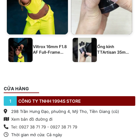
Viltrox 16mm F1.8
Ống kính
AF Full-Frame
TTArtisan 35mm
E/Z/L
T2.1 Dual-Bokeh
Cine Lens
CỬA HÀNG
1
CÔNG TY TNHH 1994S STORE
298 Trần Hưng Đạo, phường 4, Mỹ Tho, Tiền Giang (cũ)
Xem bản đồ đường đi
Tel: 0927 38 71 79 - 0927 38 71 79
Thời gian mở cửa: Cả ngày