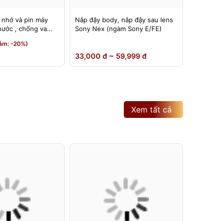
 nhớ và pin máy
Nắp đậy body, nắp đậy sau lens
Đế nâng
nước , chống va
Sony Nex (ngàm Sony E/FE)
có thể đ
180 độ
190,000
ảm: -20%)
150,0
33,000 đ ~ 59,999 đ
Xem tất cả