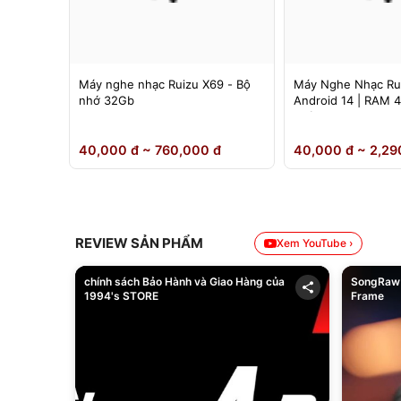
 Ruizu
Máy nghe nhạc Ruizu X69 - Bộ
Máy Nghe Nhạc Ru
nh 4.5
nhớ 32Gb
Android 14 | RAM 
Chính Hãng
0 đ
40,000 đ ~ 760,000 đ
40,000 đ ~ 2,29
REVIEW SẢN PHẨM
Xem YouTube ›
chính sách Bảo Hành và Giao Hàng của
SongRaw 
1994's STORE
Frame