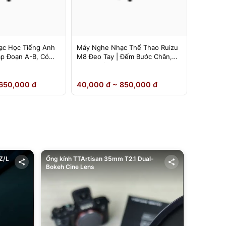
c Học Tiếng Anh
Máy Nghe Nhạc Thể Thao Ruizu
Máy Ngh
ặp Đoạn A-B, Có
M8 Đeo Tay | Đếm Bước Chân,
Ruizu D1
Loa Ngoài
Inch | L
650,000 đ
40,000 đ ~ 850,000 đ
40,000 
Z/L
Ống kính TTArtisan 35mm T2.1 Dual-
Bokeh Cine Lens