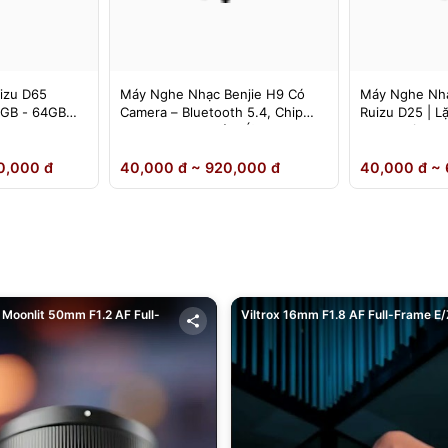
izu D65
Máy Nghe Nhạc Benjie H9 Có
Máy Nghe Nhạ
4GB - 64GB
Camera – Bluetooth 5.4, Chip
Ruizu D25 | L
DSD Lossless, Cảm Ứng IPS –
Loa Ngoài
Chính Hãng
0,000 đ
40,000 đ ~ 920,000 đ
40,000 đ ~ 
Moonlit 50mm F1.2 AF Full-
Viltrox 16mm F1.8 AF Full-Frame E/