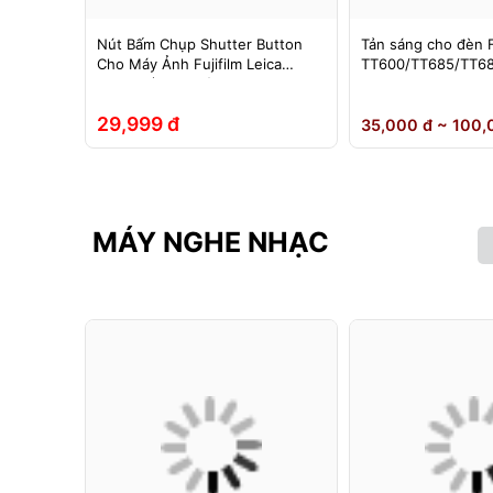
im chụp
Nút Bấm Chụp Shutter Button
Tản sáng cho đèn 
in sạc –
Cho Máy Ảnh Fujifilm Leica
TT600/TT685/TT68
g màu
Contax (Ren Xoáy)
0II/V850III/V860/V8
hoại….
Yongnuo 560II/565
29,999 đ
35,000 đ ~ 100,
MÁY NGHE NHẠC