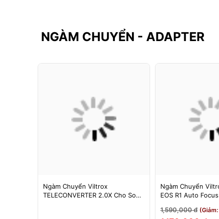
NGÀM CHUYỂN - ADAPTER
F-FX
Ngàm Chuyển Viltrox
Ngàm Chuyển Viltro
 Booster
TELECONVERTER 2.0X Cho Sony
EOS R1 Auto Focu
cus Cho
E / Nikon Z - Nhân Đôi Tiêu Cự -
EOS R/RP/R5/R6 - 
1,590,000 đ
3%)
(Giảm:
Bảo Hành 12 Tháng
Tháng 1 Đổi 1