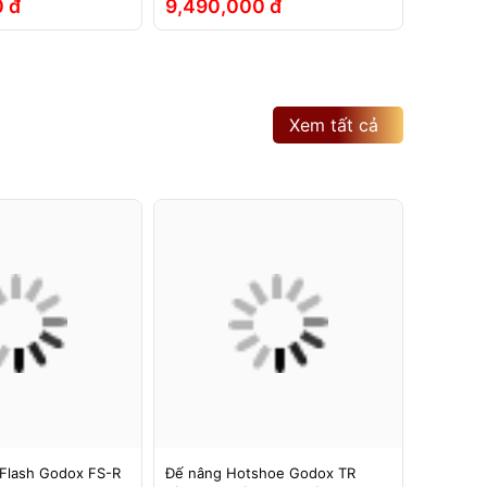
 đ
9,490,000 đ
2,790
Xem tất cả
Flash Godox FS-R
Đế nâng Hotshoe Godox TR
Đế nâng