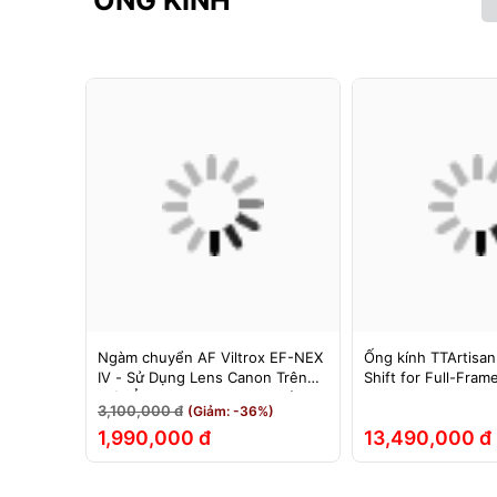
ỐNG KÍNH
F cho
Ngàm chuyển AF Viltrox EF-NEX
Ống kính TTArtisan
hính Hãng
IV - Sử Dụng Lens Canon Trên
Shift for Full-Fram
Máy Ảnh Sony E-Mount - Bảo
3,100,000 đ
(Giảm: -36%)
Hành 12 Tháng.
1,990,000 đ
13,490,000 đ