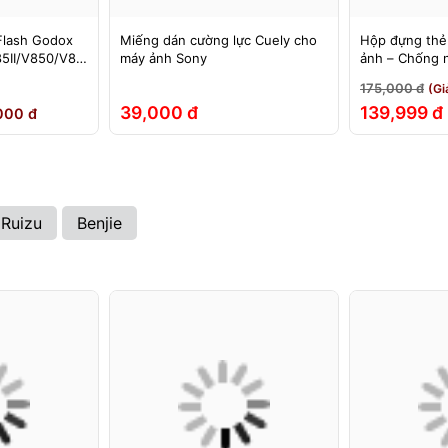
Flash Godox
Miếng dán cường lực Cuely cho
Hộp đựng thẻ
5II/V850/V85
máy ảnh Sony
ảnh – Chống 
60II/V860III,
đập
175,000 đ
(Gi
EX, 580EXII
39,000 đ
139,999 đ
000 đ
Ruizu
Benjie