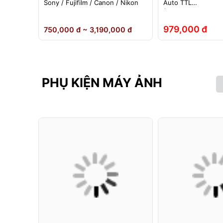
ho đèn
Sony / Fujifilm / Canon / Nikon
Auto TTL
nh Hãng
(Fuji/Sony/Canon/N
979,000 đ
 đ
750,000 đ ~ 3,190,000 đ
PHỤ KIỆN MÁY ẢNH