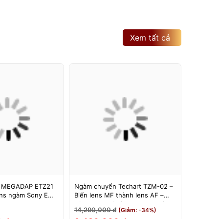
Xem tất cả
 MEGADAP ETZ21
Ngàm chuyển Techart TZM-02 –
Ngàm Ch
ns ngàm Sony E
Biến lens MF thành lens AF –
6bit II (
 Z – Adapter
Dùng cho máy ảnh Nikon Z sử
Hỗ Trợ E
14,290,000 đ
3,500,0
(Giảm: -34%)
Z21 PRO+
dụng các ống kính ngàm Leica M