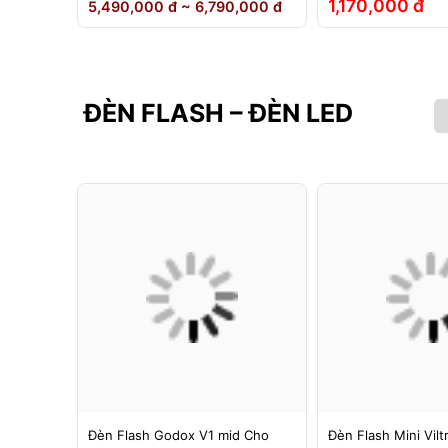
1,170,000 đ
5,490,000 đ ~ 6,790,000 đ
ĐÈN FLASH – ĐÈN LED
g 1 -
Đèn Flash Godox V1 mid Cho
Đèn Flash Mini Vilt