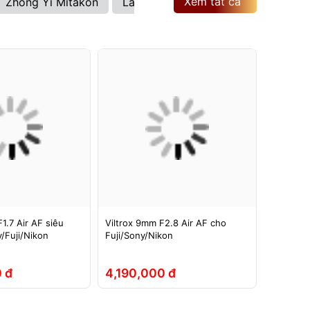
Xem tất cả
Zhong Yi Mitakon
Laowa
Brightin Star
Viltrox
1.7 Air AF siêu
Viltrox 9mm F2.8 Air AF cho
Ống kính
/Fuji/Nikon
Fuji/Sony/Nikon
ASPH si
Full-Fra
 đ
4,190,000 đ
5,290