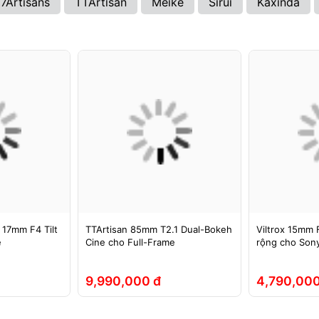
7Artisans
TTArtisan
Meike
Sirui
Kaxinda
 17mm F4 Tilt
TTArtisan 85mm T2.1 Dual-Bokeh
Viltrox 15mm F
e
Cine cho Full-Frame
rộng cho Sony
9,990,000 đ
4,790,000