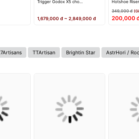
Trigger Godox X5 cho
Hotshoe Rise
ikon)
Sony/Canon/Nikon/Fujifilm
iM22 iM30 iM3
349,000 đ
(G
iA32 Lux Cad
200,000 
1,679,000 đ ~ 2,849,000 đ
7Artisans
TTArtisan
Brightin Star
AstrHori / Ro