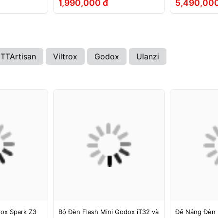
1,990,000 đ
5,490,000
TTArtisan
Viltrox
Godox
Ulanzi
rox Spark Z3
Bộ Đèn Flash Mini Godox iT32 và
Đế Nâng Đèn 