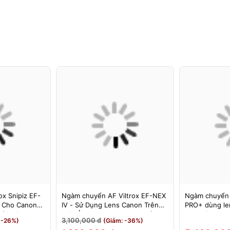
x Snipiz EF-
Ngàm chuyển AF Viltrox EF-NEX
Ngàm chuyển
s Cho Canon
IV - Sử Dụng Lens Canon Trên
PRO+ dùng le
Bảo Hành 12
Máy Ảnh Sony E-Mount - Bảo
cho máy Nikon
3,100,000 đ
 -26%)
(Giảm: -36%)
Hành 12 Tháng.
MEGADAP ET