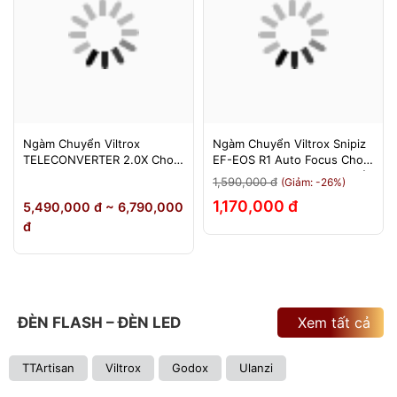
Ngàm Chuyển Viltrox
Ngàm Chuyển Viltrox Snipiz
TELECONVERTER 2.0X Cho
EF-EOS R1 Auto Focus Cho
Sony E / Nikon Z - Nhân Đôi
Canon EOS R/RP/R5/R6 - Bảo
1,590,000 đ
(Giảm: -26%)
Tiêu Cự - Bảo Hành 12
Hành 12 Tháng 1 Đổi 1
1,170,000 đ
5,490,000 đ ~ 6,790,000
Tháng
đ
ĐÈN FLASH – ĐÈN LED
Xem tất cả
TTArtisan
Viltrox
Godox
Ulanzi