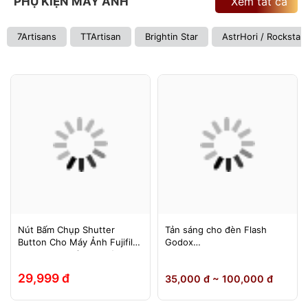
PHỤ KIỆN MÁY ẢNH
Xem tất cả
7Artisans
TTArtisan
Brightin Star
AstrHori / Rockstar
Nút Bấm Chụp Shutter
Tản sáng cho đèn Flash
Button Cho Máy Ảnh Fujifilm
Godox
Leica Contax (Ren Xoáy)
TT600/TT685/TT685II/V850/
V850II/V850III/V860/V860II/V
29,999 đ
35,000 đ ~ 100,000 đ
860III, Yongnuo 560II/565EX,
580EXII