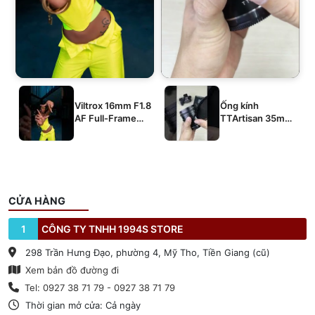
Viltrox 16mm F1.8
Ống kính
AF Full-Frame
TTArtisan 35mm
E/Z/L
T2.1 Dual-Bokeh
Cine Lens
CỬA HÀNG
1
CÔNG TY TNHH 1994S STORE
298 Trần Hưng Đạo, phường 4, Mỹ Tho, Tiền Giang (cũ)
Xem bản đồ đường đi
Tel: 0927 38 71 79 - 0927 38 71 79
Thời gian mở cửa: Cả ngày