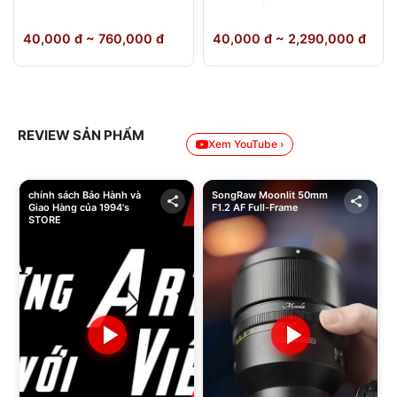
64GB Chính Hãng
40,000 đ ~ 760,000 đ
40,000 đ ~ 2,290,000 đ
REVIEW SẢN PHẨM
Xem YouTube ›
chính sách Bảo Hành và
SongRaw Moonlit 50mm
Giao Hàng của 1994's
F1.2 AF Full-Frame
STORE