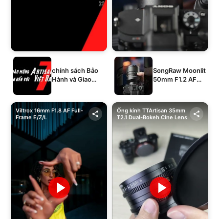
chính sách Bảo
SongRaw Moonlit
Hành và Giao
50mm F1.2 AF
Hàng của 1994's
Full-Frame
STORE
Viltrox 16mm F1.8 AF Full-
Ống kính TTArtisan 35mm
Frame E/Z/L
T2.1 Dual-Bokeh Cine Lens