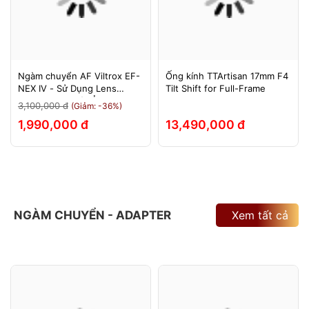
Ngàm chuyển AF Viltrox EF-
Ống kính TTArtisan 17mm F4
NEX IV - Sử Dụng Lens
Tilt Shift for Full-Frame
Canon Trên Máy Ảnh Sony
3,100,000 đ
(Giảm: -36%)
E-Mount - Bảo Hành 12
1,990,000 đ
13,490,000 đ
Tháng.
NGÀM CHUYỂN - ADAPTER
Xem tất cả