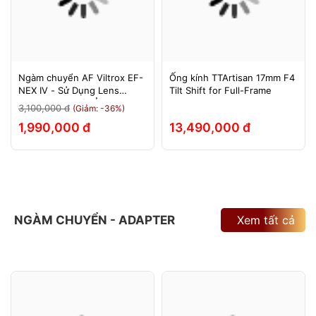
Ngàm chuyển AF Viltrox EF-
Ống kính TTArtisan 17mm F4
NEX IV - Sử Dụng Lens
Tilt Shift for Full-Frame
Canon Trên Máy Ảnh Sony
3,100,000 đ
(Giảm: -36%)
E-Mount - Bảo Hành 12
1,990,000 đ
13,490,000 đ
Tháng.
NGÀM CHUYỂN - ADAPTER
Xem tất cả