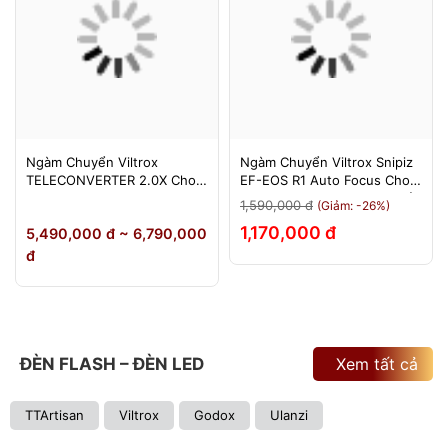
Ngàm Chuyển Viltrox
Ngàm Chuyển Viltrox Snipiz
TELECONVERTER 2.0X Cho
EF-EOS R1 Auto Focus Cho
Sony E / Nikon Z - Nhân Đôi
Canon EOS R/RP/R5/R6 - Bảo
1,590,000 đ
(Giảm: -26%)
Tiêu Cự - Bảo Hành 12
Hành 12 Tháng 1 Đổi 1
1,170,000 đ
5,490,000 đ ~ 6,790,000
Tháng
đ
ĐÈN FLASH – ĐÈN LED
Xem tất cả
TTArtisan
Viltrox
Godox
Ulanzi