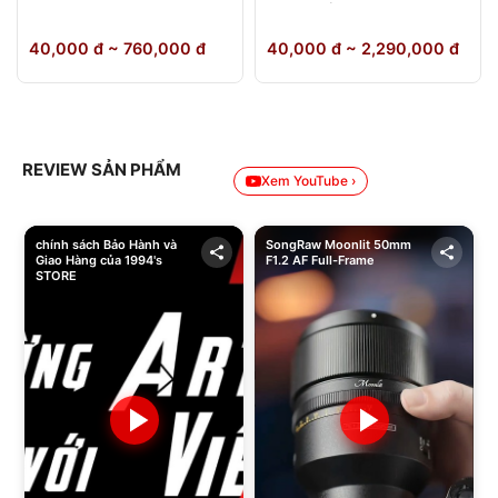
64GB Chính Hãng
40,000 đ ~ 760,000 đ
40,000 đ ~ 2,290,000 đ
REVIEW SẢN PHẨM
Xem YouTube ›
chính sách Bảo Hành và
SongRaw Moonlit 50mm
Giao Hàng của 1994's
F1.2 AF Full-Frame
STORE