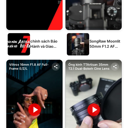
chính sách Bảo
SongRaw Moonlit
Hành và Giao
50mm F1.2 AF
Hàng của 1994's
Full-Frame
STORE
Viltrox 16mm F1.8 AF Full-
Ống kính TTArtisan 35mm
Frame E/Z/L
T2.1 Dual-Bokeh Cine Lens