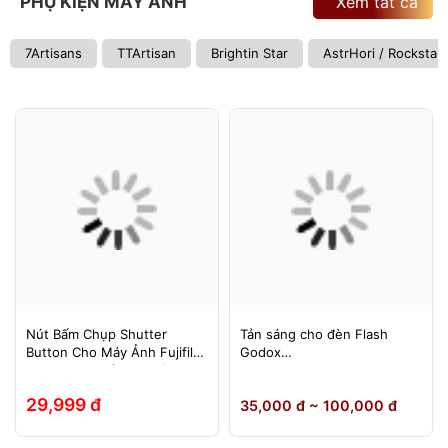
PHỤ KIỆN MÁY ẢNH
Xem tất cả
7Artisans
TTArtisan
Brightin Star
AstrHori / Rockstar
Nút Bấm Chụp Shutter
Tản sáng cho đèn Flash
Button Cho Máy Ảnh Fujifilm
Godox
Leica Contax (Ren Xoáy)
TT600/TT685/TT685II/V850/
V850II/V850III/V860/V860II/V
29,999 đ
35,000 đ ~ 100,000 đ
860III, Yongnuo 560II/565EX,
580EXII