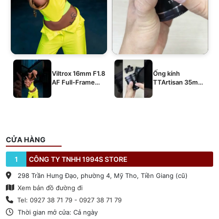
Viltrox 16mm F1.8
Ống kính
AF Full-Frame
TTArtisan 35mm
E/Z/L
T2.1 Dual-Bokeh
Cine Lens
CỬA HÀNG
1
CÔNG TY TNHH 1994S STORE
298 Trần Hưng Đạo, phường 4, Mỹ Tho, Tiền Giang (cũ)
Xem bản đồ đường đi
Tel: 0927 38 71 79 - 0927 38 71 79
Thời gian mở cửa: Cả ngày