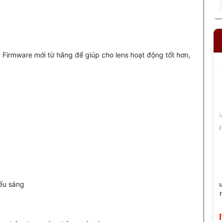
 Firmware mới từ hãng để giúp cho lens hoạt động tốt hơn,
iếu sáng
-Simplify
7Artisans 35mm F2.8 Full-
Ống Kính SG I
um Full-
Frame Cho Leica M Và Leica
F6.3 APS-C Ultr
/Leica L
LTM (L39)
Pancake Sony E/
X/Nikon Z/M43 
11,590,000 đ
1,690,000 đ