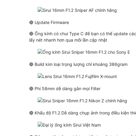
🔵 Update Firmware
🔵 Ống kính có chui Type C để bạn có thể update các
lấy nét nhanh hơn qua mỗi lần cập nhật
🔵 Build kim loại trọng lượng chỉ khoảng 386gram
🔵 Phi 58mm dễ dàng gắn mọi Filter
🔵 Khẩu độ F1.2 Dễ dàng chụp ảnh trong điều kiện th
Ống Kính Vistilen 85mm F1.8
Ống Kính SongRaw M
Pro AF Full Frame Cho Canon
50mm F1.2 AF Titani
R/RF
Frame Sony/Nikon Z
21,590,000 đ
(Giảm: -44%)
11,990,000 đ
15,990,000 đ