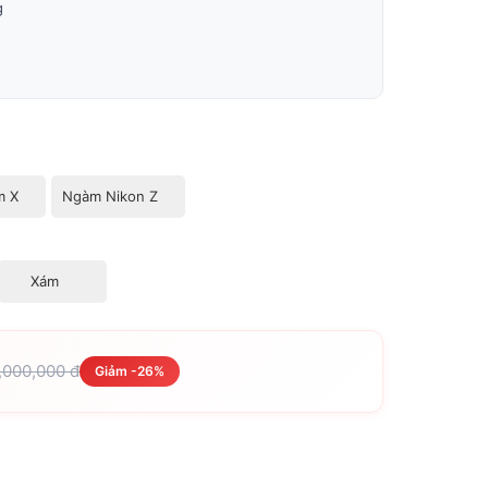
g
m X
Ngàm Nikon Z
Xám
1,000,000 đ
Giảm -26%