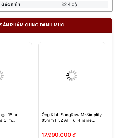
Góc nhìn
82.4 độ
SẢN PHẨM CÙNG DANH MỤC
mage 18mm
Ống Kính SongRaw M-Simplify
Brightin St
a Slim
85mm F1.2 AF Full-Frame
IV Fisheye
Fujifilm
Sony/Nikon Z/Leica L
X/E/EOSM/
- Chính Hãng
17,990,000 đ
3,790,0