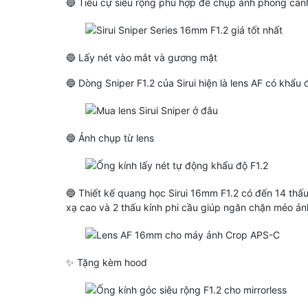
🔵 Tiêu cự siêu rộng phù hợp để chụp ảnh phong cả
🔵 Lấy nét vào mắt và gương mặt
🔵 Dòng Sniper F1.2 của Sirui hiện là lens AF có khẩu 
🔵 Ảnh chụp từ lens
🔵 Thiết kế quang học Sirui 16mm F1.2 có đến 14 thấu 
xạ cao và 2 thấu kính phi cầu giúp ngăn chặn méo ản
✨ Tặng kèm hood