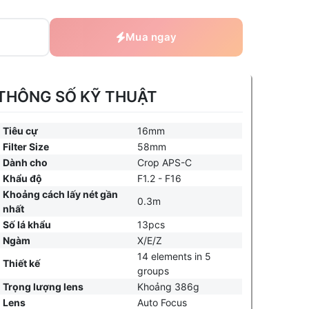
Mua ngay
THÔNG SỐ KỸ THUẬT
Tiêu cự
16mm
Filter Size
58mm
Dành cho
Crop APS-C
Khẩu độ
F1.2 - F16
Khoảng cách lấy nét gần
0.3m
nhất
Số lá khẩu
13pcs
Ngàm
X/E/Z
14 elements in 5
Thiết kế
groups
Trọng lượng lens
Khoảng 386g
Lens
Auto Focus