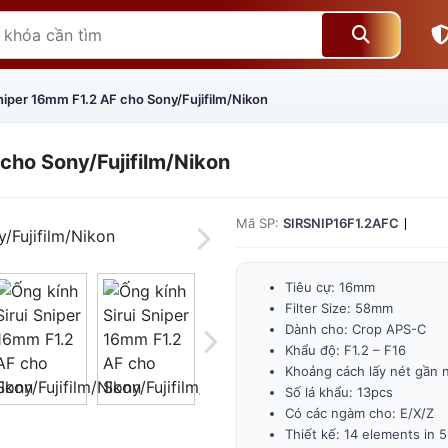
Sniper 16mm F1.2 AF cho Sony/Fujifilm/Nikon
 cho Sony/Fujifilm/Nikon
Mã SP:
SIRSNIP16F1.2AFC
Tiêu cự: 16mm
Filter Size: 58mm
Dành cho: Crop APS-C
Khẩu độ: F1.2 – F16
Giá trên 1SP
5
x
0 đ
Khoảng cách lấy nét gần 
Số lá khẩu: 13pcs
Tổng giá
0 đ
Có các ngàm cho: E/X/Z
Thiết kế: 14 elements in 