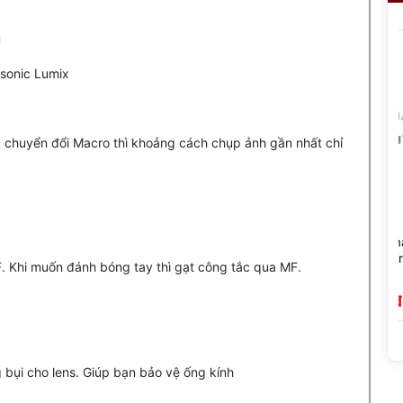
m
 chuyển đổi Macro thì khoảng cách chụp ảnh gần nhất chỉ
-Simplify
7Artisans 35mm F2.8 Full-
Ống Kính SG I
um Full-
Frame Cho Leica M Và Leica
F6.3 APS-C Ultr
. Khi muốn đánh bóng tay thì gạt công tắc qua MF.
/Leica L
LTM (L39)
Pancake Sony E/
X/Nikon Z/M43 
11,590,000 đ
1,690,000 đ
bụi cho lens. Giúp bạn bảo vệ ống kính