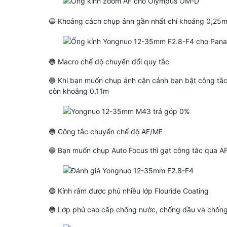
🔵 Khoảng cách chụp ảnh gần nhất chỉ khoảng 0,25
🔵 Macro chế độ chuyển đổi quy tắc
🔵 Khi bạn muốn chụp ảnh cận cảnh bạn bật công tắc
còn khoảng 0,11m
🔵 Công tắc chuyển chế độ AF/MF
Ống Kính Vistilen 85mm F1.8
Ống Kính SongRaw M
Pro AF Full Frame Cho Canon
50mm F1.2 AF Titani
🔵 Bạn muốn chụp Auto Focus thì gạt công tắc qua AF
R/RF
Frame Sony/Nikon Z
21,590,000 đ
(Giảm: -44%)
11,990,000 đ
15,990,000 đ
🔵 Kính râm được phủ nhiều lớp Flouride Coating
🔵 Lớp phủ cao cấp chống nước, chống dầu và chống 