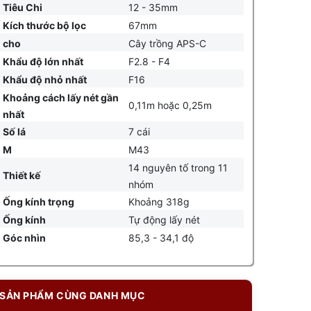
Tiêu Chi
12 - 35mm
Kích thước bộ lọc
67mm
cho
Cây trồng APS-C
Khẩu độ lớn nhất
F2.8 - F4
Khẩu độ nhỏ nhất
F16
Khoảng cách lấy nét gần
0,11m hoặc 0,25m
nhất
Số lá
7 cái
M
M43
14 nguyên tố trong 11
Thiết kế
nhóm
Ống kính trọng
Khoảng 318g
Ống kính
Tự động lấy nét
Góc nhìn
85,3 - 34,1 độ
SẢN PHẨM CÙNG DANH MỤC