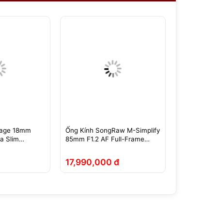
mage 18mm
Ống Kính SongRaw M-Simplify
Brightin St
a Slim
85mm F1.2 AF Full-Frame
IV Fisheye
Fujifilm
Sony/Nikon Z/Leica L
X/E/EOSM/
- Chính Hãng
17,990,000 đ
3,790,0