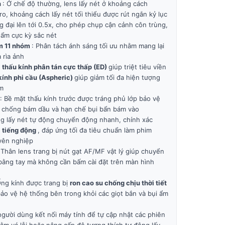
n
: Ở chế độ thường, lens lấy nét ở khoảng cách
o, khoảng cách lấy nét tối thiểu được rút ngắn kỷ lục
g đại lên tới 0.5x, cho phép chụp cận cảnh côn trùng,
phẩm cực kỳ sắc nét
àm 11 nhóm
: Phân tách ánh sáng tối ưu nhằm mang lại
 rìa ảnh
 thấu kính phân tán cực thấp (ED)
giúp triệt tiêu viền
kính phi cầu (Aspheric)
giúp giảm tối đa hiện tượng
m
: Bề mặt thấu kính trước được tráng phủ lớp bảo vệ
, chống bám dầu và hạn chế bụi bẩn bám vào
ng lấy nét tự động chuyển động nhanh, chính xác
a tiếng động
, đáp ứng tối đa tiêu chuẩn làm phim
yên nghiệp
 Thân lens trang bị nút gạt AF/MF vật lý giúp chuyển
 bằng tay mà không cần bấm cài đặt trên màn hình
Ống kính được trang bị
ron cao su chống chịu thời tiết
bảo vệ hệ thống bên trong khỏi các giọt bắn và bụi ẩm
gười dùng kết nối máy tính để tự cập nhật các phiên