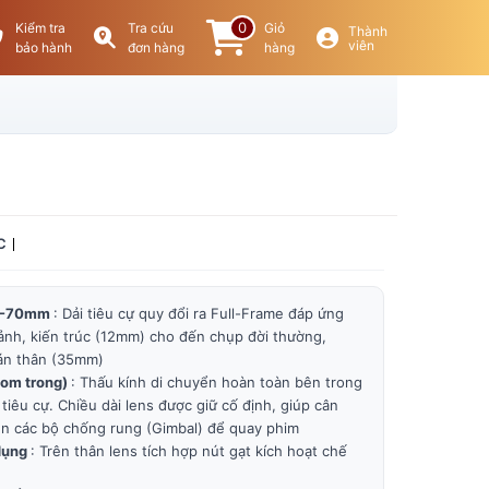
0
Kiểm tra
Tra cứu
Giỏ
Thành
viên
bảo hành
đơn hàng
hàng
C
24-70mm
: Dải tiêu cự quy đổi ra Full-Frame đáp ứng
ảnh, kiến trúc (12mm) cho đến chụp đời thường,
án thân (35mm)
oom trong)
: Thấu kính di chuyển hoàn toàn bên trong
 tiêu cự. Chiều dài lens được giữ cố định, giúp cân
ên các bộ chống rung (Gimbal) để quay phim
dụng
: Trên thân lens tích hợp nút gạt kích hoạt chế