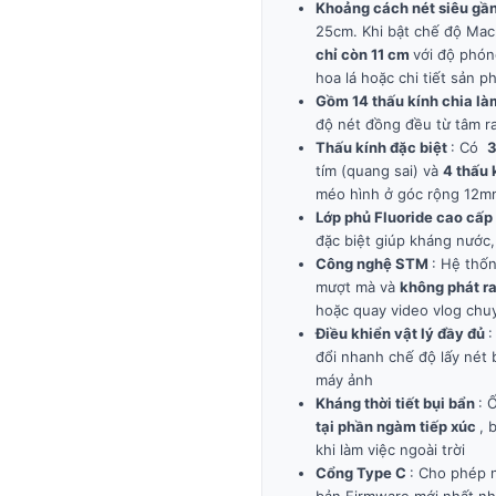
Khoảng cách nét siêu gầ
25cm. Khi bật chế độ Macr
chỉ còn 11 cm
với độ phón
hoa lá hoặc chi tiết sản 
Gồm 14 thấu kính chia l
độ nét đồng đều từ tâm ra
Thấu kính đặc biệt
: Có
3
tím (quang sai) và
4 thấu 
méo hình ở góc rộng 12m
Lớp phủ Fluoride cao cấp
đặc biệt giúp kháng nước
Công nghệ STM
: Hệ thố
mượt mà và
không phát r
hoặc quay video vlog chu
Điều khiển vật lý đầy đủ
:
đổi nhanh chế độ lấy nét
máy ảnh
Kháng thời tiết bụi bẩn
: 
tại phần ngàm tiếp xúc
, 
khi làm việc ngoài trời
Cổng Type C
: Cho phép n