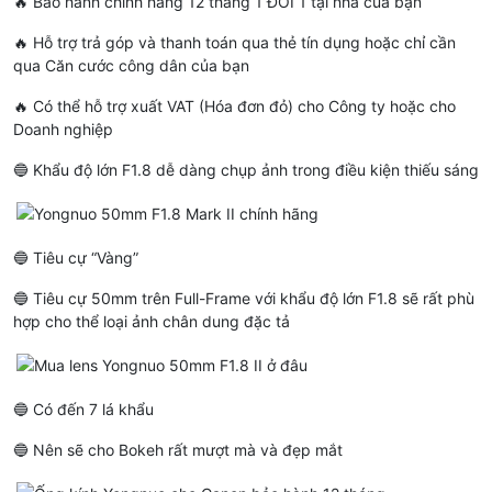
🔥 Bảo hành chính hãng 12 tháng 1 ĐỔI 1 tại nhà của bạn
🔥 Hỗ trợ trả góp và thanh toán qua thẻ tín dụng hoặc chỉ cần
qua Căn cước công dân của bạn
🔥 Có thể hỗ trợ xuất VAT (Hóa đơn đỏ) cho Công ty hoặc cho
Doanh nghiệp
🔵 Khẩu độ lớn F1.8 dễ dàng chụp ảnh trong điều kiện thiếu sáng
🔵 Tiêu cự “Vàng”
🔵 Tiêu cự 50mm trên Full-Frame với khẩu độ lớn F1.8 sẽ rất phù
hợp cho thể loại ảnh chân dung đặc tả
🔵 Có đến 7 lá khẩu
🔵 Nên sẽ cho Bokeh rất mượt mà và đẹp mắt