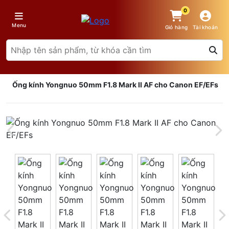
0
Menu
Giỏ hàng
Tài khoản
Ống kính Yongnuo 50mm F1.8 Mark II AF cho Canon EF/EFs
Giá trên 1SP
5
x
0 đ
Tổng giá
0 đ