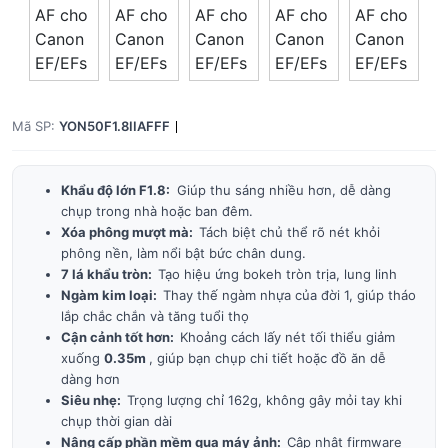
Mã SP:
YON50F1.8IIAFFF
Khẩu độ lớn F1.8:
Giúp thu sáng nhiều hơn, dễ dàng
chụp trong nhà hoặc ban đêm.
Xóa phông mượt mà:
Tách biệt chủ thể rõ nét khỏi
phông nền, làm nổi bật bức chân dung.
7 lá khẩu tròn:
Tạo hiệu ứng bokeh tròn trịa, lung linh
Ngàm kim loại:
Thay thế ngàm nhựa của đời 1, giúp tháo
lắp chắc chắn và tăng tuổi thọ
Cận cảnh tốt hơn:
Khoảng cách lấy nét tối thiểu giảm
xuống
0.35m
, giúp bạn chụp chi tiết hoặc đồ ăn dễ
dàng hơn
Siêu nhẹ:
Trọng lượng chỉ 162g, không gây mỏi tay khi
chụp thời gian dài
Nâng cấp phần mềm qua máy ảnh:
Cập nhật firmware