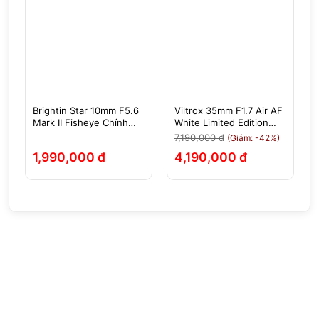
Brightin Star 10mm F5.6
Viltrox 35mm F1.7 Air AF
Mark II Fisheye Chính
White Limited Edition
Hãng
(Màu Trắng) Cho Sony E
7,190,000 đ
(Giảm: -42%)
1,990,000 đ
4,190,000 đ