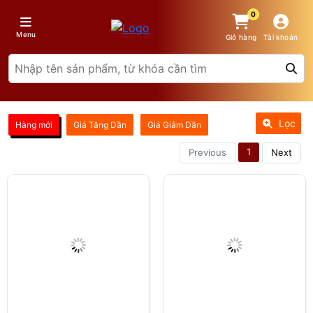
0
Menu
Giỏ hàng
Tài khoản
Lọc
Hàng mới
Giá Tăng Dần
Giá Giảm Dần
1
Previous
Next