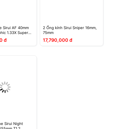
e Sirui AF 40mm
2 Ống kính Sirui Sniper 16mm,
hic 1.33X Super35
75mm
0 đ
17,790,000 đ
e Sirui Night
5/55mm T1.2