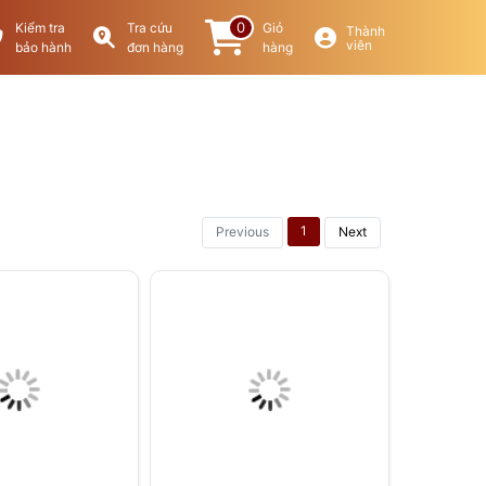
0
Kiểm tra
Tra cứu
Giỏ
Thành
viên
bảo hành
đơn hàng
hàng
1
Previous
Next