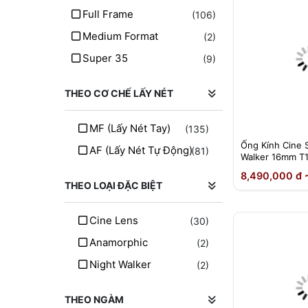
SongRaw
(1)
Full Frame
(106)
Thypoch
(12)
Medium Format
(2)
Techart
(2)
Super 35
(9)
Fringer
(2)
Megadap
(1)
THEO CƠ CHẾ LẤY NÉT
SG Image
(2)
MF (lấy Nét Tay)
(135)
Yongnou
(5)
Ống Kính Cine S
AF (lấy Nét Tự Động)
(81)
Walker 16mm T1
8,490,000 đ 
THEO LOẠI ĐẶC BIỆT
Cine Lens
(30)
Anamorphic
(2)
Night Walker
(2)
THEO NGÀM