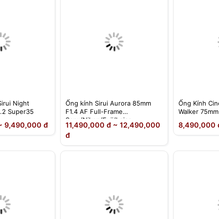
irui Night
Ống kính Sirui Aurora 85mm
Ống Kính Cine
.2 Super35
F1.4 AF Full-Frame
Walker 75mm
Sony/Nikon/Fuji/Leica
~ 9,490,000 đ
11,490,000 đ ~ 12,490,000
8,490,000 
đ