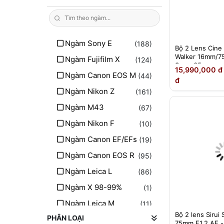
Ngàm Sony E
(188)
Bộ 2 Lens Cine 
Walker 16mm/7
Ngàm Fujifilm X
(124)
Super35
15,990,000 đ
Ngàm Canon EOS M
(44)
đ
Ngàm Nikon Z
(161)
Ngàm M43
(67)
Ngàm Nikon F
(10)
Ngàm Canon EF/EFs
(19)
Ngàm Canon EOS R
(95)
Ngàm Leica L
(86)
Ngàm X 98-99%
(1)
Ngàm Leica M
(11)
Bộ 2 lens Sirui
PHÂN LOẠI
Ngàm PL
(11)
75mm F1.2 AF -