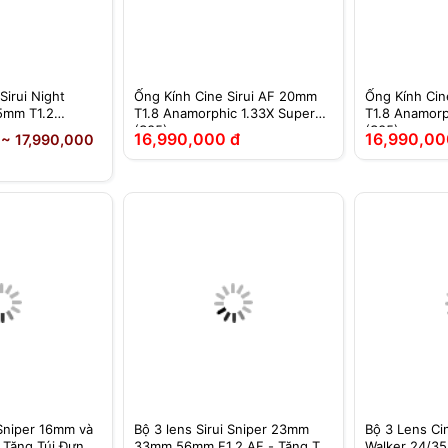
Sirui Night
Ống Kính Cine Sirui AF 20mm
Ống Kính Cin
5mm T1.2
T1.8 Anamorphic 1.33X Super35
T1.8 Anamorp
(S35)
(S35)
16,990,000 đ
16,990,00
 ~ 17,990,000
 Sniper 16mm và
Bộ 3 lens Sirui Sniper 23mm
Bộ 3 Lens Cin
 Tặng Túi Đựng
33mm 56mm F1.2 AF - Tặng Túi
Walker 24/3