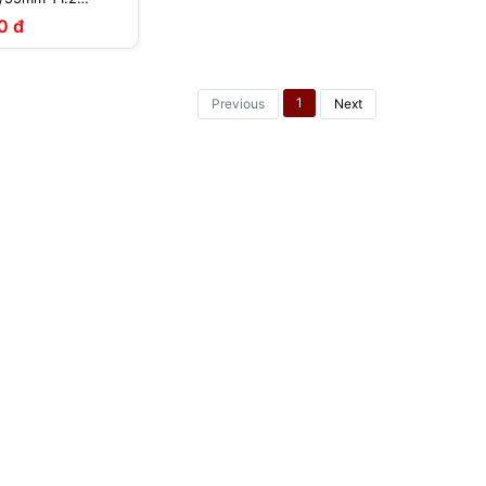
0 đ
1
Previous
Next