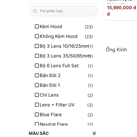
Chính Hãng
Ngàm Fujifilm GFX
(9)
15,990,000 đ
đ
Ngàm Sony A
(1)
Ngàm Pentax K
Kèm Hood
(23)
(1)
Ngàm Hasselblad XCD
Không Kèm Hood
(23)
(2)
Bộ 3 Lens 10/16/25mm
(1)
Ống Kính
Bộ 3 Lens 35/50/85mm
(1)
Bộ 6 Lens Full Set
(1)
Bản Đời 2
(1)
Bản Đời 1
(1)
Chỉ Lens
(2)
Lens + Filter UV
(3)
Blue Flare
(2)
Neutral Flare
(2)
MÀU SẮC
Ngàm M42
(2)