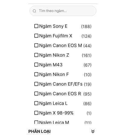
Ngàm Sony E
(188)
Ngàm Fujifilm X
(124)
Ngàm Canon EOS M
(44)
Ngàm Nikon Z
(161)
Ngàm M43
(67)
Ngàm Nikon F
(10)
Ngàm Canon EF/EFs
(19)
Ngàm Canon EOS R
(95)
Ngàm Leica L
(86)
Ngàm X 98-99%
(1)
Ngàm Leica M
(11)
PHÂN LOẠI
Ngàm PL
(11)