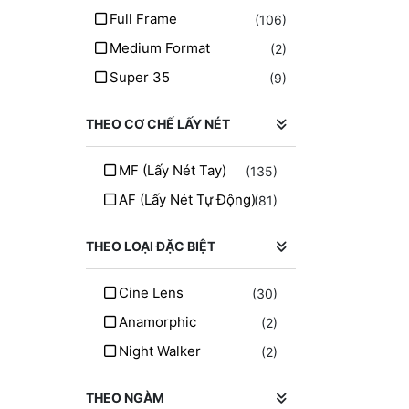
SongRaw
(1)
Full Frame
(106)
Thypoch
(12)
Medium Format
(2)
Techart
(2)
Super 35
(9)
Fringer
(2)
Megadap
(1)
THEO CƠ CHẾ LẤY NÉT
SG Image
(2)
MF (lấy Nét Tay)
(135)
Yongnou
(5)
AF (lấy Nét Tự Động)
(81)
THEO LOẠI ĐẶC BIỆT
Cine Lens
(30)
Anamorphic
(2)
Night Walker
(2)
THEO NGÀM