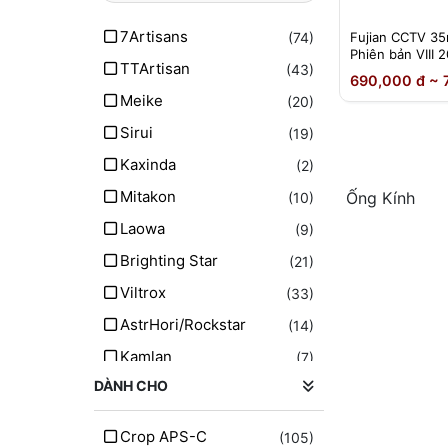
7Artisans
(74)
Fujian CCTV 3
Phiên bản VIII 
TTArtisan
(43)
690,000 đ ~ 
Meike
(20)
Sirui
(19)
Kaxinda
(2)
Mitakon
Ống Kính
(10)
Laowa
(9)
Brighting Star
(21)
Viltrox
(33)
AstrHori/Rockstar
(14)
Kamlan
(7)
DÀNH CHO
Vistilen
(7)
CCTV
(1)
Crop APS-C
(105)