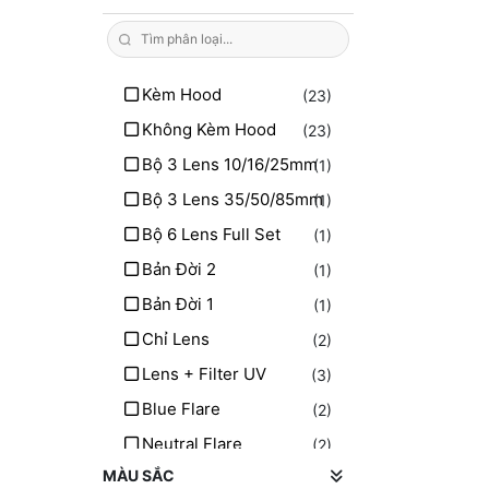
Ngàm Fujifilm GFX
(9)
Ngàm Sony A
(1)
Ngàm Pentax K
Kèm Hood
(23)
(1)
Ngàm Hasselblad XCD
Không Kèm Hood
(23)
(2)
Bộ 3 Lens 10/16/25mm
(1)
Bộ 3 Lens 35/50/85mm
(1)
Bộ 6 Lens Full Set
(1)
Bản Đời 2
(1)
Bản Đời 1
(1)
Chỉ Lens
(2)
Lens + Filter UV
(3)
Blue Flare
(2)
Neutral Flare
(2)
MÀU SẮC
Ngàm M42
(2)