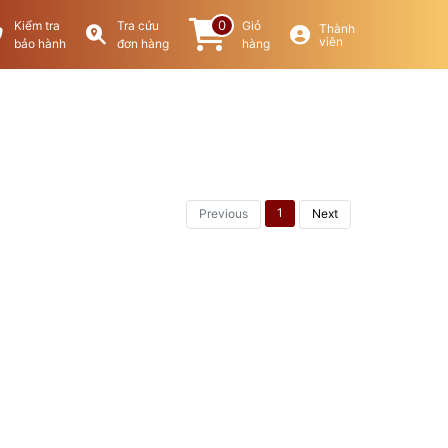
0
Kiểm tra
Tra cứu
Giỏ
Thành
viên
bảo hành
đơn hàng
hàng
1
Previous
Next