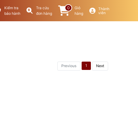
0
Kiểm tra
Tra cứu
Giỏ
Thành
viên
bảo hành
đơn hàng
hàng
1
Previous
Next