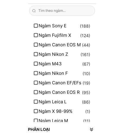
Ngàm Sony E
(188)
Ngàm Fujifilm X
(124)
Ngàm Canon EOS M
(44)
Ngàm Nikon Z
(161)
Ngàm M43
(67)
Ngàm Nikon F
(10)
Ngàm Canon EF/EFs
(19)
Ngàm Canon EOS R
(95)
Ngàm Leica L
(86)
Ngàm X 98-99%
(1)
Ngàm Leica M
(11)
PHÂN LOẠI
Ngàm PL
(11)