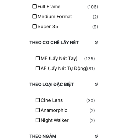
SongRaw
(1)
Full Frame
(106)
Thypoch
(12)
Medium Format
(2)
Techart
(2)
Super 35
(9)
Fringer
(2)
Megadap
(1)
THEO CƠ CHẾ LẤY NÉT
SG Image
(2)
MF (lấy Nét Tay)
(135)
Yongnou
(5)
AF (lấy Nét Tự Động)
(81)
THEO LOẠI ĐẶC BIỆT
Cine Lens
(30)
Anamorphic
(2)
Night Walker
(2)
THEO NGÀM