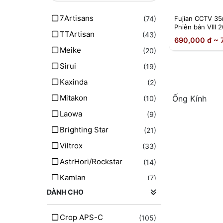
7Artisans
(74)
Fujian CCTV 3
Phiên bản VIII 
TTArtisan
(43)
690,000 đ ~ 
Meike
(20)
Sirui
(19)
Kaxinda
(2)
Mitakon
Ống Kính
(10)
Laowa
(9)
Brighting Star
(21)
Viltrox
(33)
AstrHori/Rockstar
(14)
Kamlan
(7)
DÀNH CHO
Vistilen
(7)
CCTV
(1)
Crop APS-C
(105)