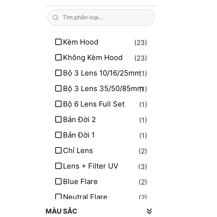
Ngàm Fujifilm GFX
(9)
Ngàm Sony A
(1)
Ngàm Pentax K
Kèm Hood
(23)
(1)
Ngàm Hasselblad XCD
Không Kèm Hood
(23)
(2)
Bộ 3 Lens 10/16/25mm
(1)
Bộ 3 Lens 35/50/85mm
(1)
Bộ 6 Lens Full Set
(1)
Bản Đời 2
(1)
Bản Đời 1
(1)
Chỉ Lens
(2)
Lens + Filter UV
(3)
Blue Flare
(2)
Neutral Flare
(2)
MÀU SẮC
Ngàm M42
(2)