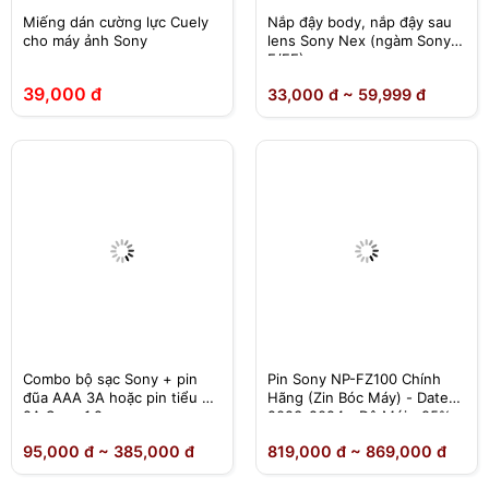
Miếng dán cường lực Cuely
Nắp đậy body, nắp đậy sau
cho máy ảnh Sony
lens Sony Nex (ngàm Sony
E/FE)
39,000 đ
33,000 đ ~ 59,999 đ
Combo bộ sạc Sony + pin
Pin Sony NP-FZ100 Chính
đũa AAA 3A hoặc pin tiểu AA
Hãng (Zin Bóc Máy) - Date
2A Sony 1.2v
2023-2024 - Độ Mới >95% -
Bảo Hành 1 Đổi 1 Tại Nhà
95,000 đ ~ 385,000 đ
819,000 đ ~ 869,000 đ