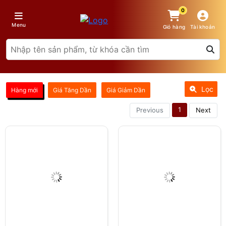
0
Menu
Giỏ hàng
Tài khoản
Lọc
Hàng mới
Giá Tăng Dần
Giá Giảm Dần
1
Previous
Next