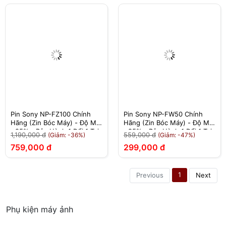
Pin Sony NP-FZ100 Chính
Pin Sony NP-FW50 Chính
Hãng (Zin Bóc Máy) - Độ Mới
Hãng (Zin Bóc Máy) - Độ Mới
>95% - Bảo Hành 1 Đổi 1 Tại
>95% - Bảo Hành 1 Đổi 1 Tại
1,190,000 đ
559,000 đ
(Giảm: -36%)
(Giảm: -47%)
Nhà
Nhà
759,000 đ
299,000 đ
1
Previous
Next
Phụ kiện máy ảnh