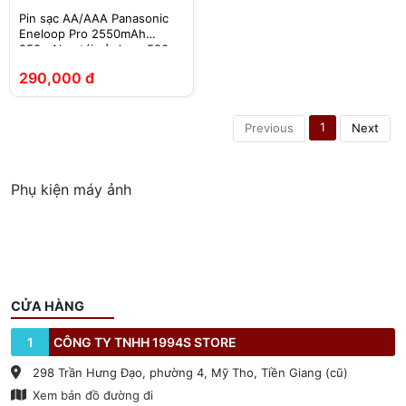
Pin sạc AA/AAA Panasonic
Eneloop Pro 2550mAh
950mAh – tái sử dụng 500
lần
290,000 đ
1
Previous
Next
Phụ kiện máy ảnh
CỬA HÀNG
1
CÔNG TY TNHH 1994S STORE
298 Trần Hưng Đạo, phường 4, Mỹ Tho, Tiền Giang (cũ)
Xem bản đồ đường đi