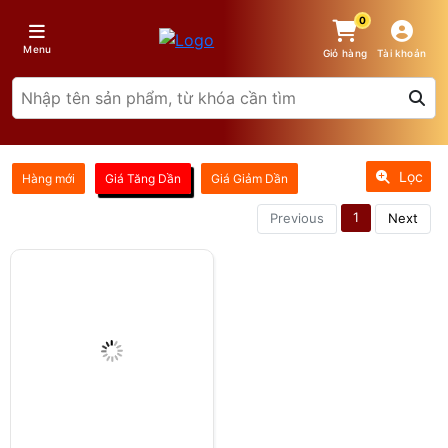
0
Menu
Giỏ hàng
Tài khoản
Lọc
Hàng mới
Giá Tăng Dần
Giá Giảm Dần
1
Previous
Next