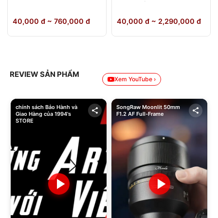
64GB Chính Hãng
40,000 đ ~ 760,000 đ
40,000 đ ~ 2,290,000 đ
REVIEW SẢN PHẨM
Xem YouTube ›
chính sách Bảo Hành và
SongRaw Moonlit 50mm
Giao Hàng của 1994's
F1.2 AF Full-Frame
STORE