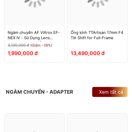
Ngàm chuyển AF Viltrox EF-
Ống kính TTArtisan 17mm F4
NEX IV - Sử Dụng Lens
Tilt Shift for Full-Frame
Canon Trên Máy Ảnh Sony
3,100,000 đ
(Giảm: -36%)
E-Mount - Bảo Hành 12
1,990,000 đ
13,490,000 đ
Tháng.
NGÀM CHUYỂN - ADAPTER
Xem tất cả