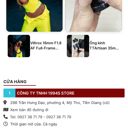
Viltrox 16mm F1.8
Ống kính
AF Full-Frame
TTArtisan 35mm
E/Z/L
T2.1 Dual-Bokeh
Cine Lens
CỬA HÀNG
1
CÔNG TY TNHH 1994S STORE
298 Trần Hưng Đạo, phường 4, Mỹ Tho, Tiền Giang (cũ)
Xem bản đồ đường đi
Tel: 0927 38 71 79 - 0927 38 71 79
Thời gian mở cửa: Cả ngày