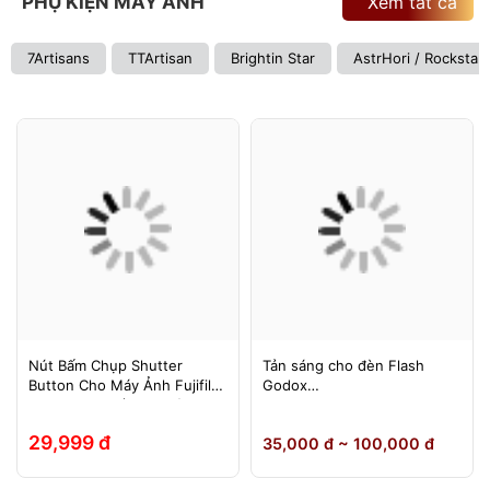
PHỤ KIỆN MÁY ẢNH
Xem tất cả
7Artisans
TTArtisan
Brightin Star
AstrHori / Rockstar
Nút Bấm Chụp Shutter
Tản sáng cho đèn Flash
Button Cho Máy Ảnh Fujifilm
Godox
Leica Contax (Ren Xoáy)
TT600/TT685/TT685II/V850/
V850II/V850III/V860/V860II/V
29,999 đ
35,000 đ ~ 100,000 đ
860III, Yongnuo 560II/565EX,
580EXII