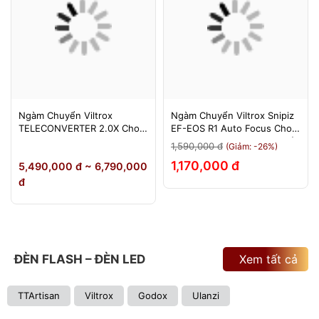
Ngàm Chuyển Viltrox
Ngàm Chuyển Viltrox Snipiz
TELECONVERTER 2.0X Cho
EF-EOS R1 Auto Focus Cho
Sony E / Nikon Z - Nhân Đôi
Canon EOS R/RP/R5/R6 - Bảo
1,590,000 đ
(Giảm: -26%)
Tiêu Cự - Bảo Hành 12
Hành 12 Tháng 1 Đổi 1
1,170,000 đ
5,490,000 đ ~ 6,790,000
Tháng
đ
ĐÈN FLASH – ĐÈN LED
Xem tất cả
TTArtisan
Viltrox
Godox
Ulanzi