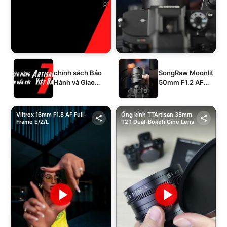
chính sách Bảo
SongRaw Moonlit
Hành và Giao
50mm F1.2 AF
Hàng của 1994's
Full-Frame
STORE
Viltrox 16mm F1.8 AF Full-
Ống kính TTArtisan 35mm
Frame E/Z/L
T2.1 Dual-Bokeh Cine Lens