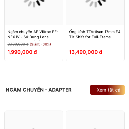
Ngàm chuyển AF Viltrox EF-
Ống kính TTArtisan 17mm F4
NEX IV - Sử Dụng Lens
Tilt Shift for Full-Frame
Canon Trên Máy Ảnh Sony
3,100,000 đ
(Giảm: -36%)
E-Mount - Bảo Hành 12
1,990,000 đ
13,490,000 đ
Tháng.
NGÀM CHUYỂN - ADAPTER
Xem tất cả