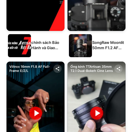
chính sách Bảo
SongRaw Moonlit
Hành và Giao
50mm F1.2 AF
Hàng của 1994's
Full-Frame
STORE
Viltrox 16mm F1.8 AF Full-
Ống kính TTArtisan 35mm
Frame E/Z/L
T2.1 Dual-Bokeh Cine Lens