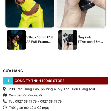
Viltrox 16mm F1.8
Ống kính
AF Full-Frame
TTArtisan 35mm
E/Z/L
T2.1 Dual-Bokeh
Cine Lens
CỬA HÀNG
1
CÔNG TY TNHH 1994S STORE
298 Trần Hưng Đạo, phường 4, Mỹ Tho, Tiền Giang (cũ)
Xem bản đồ đường đi
Tel: 0927 38 71 79 - 0927 38 71 79
Thời gian mở cửa: Cả ngày