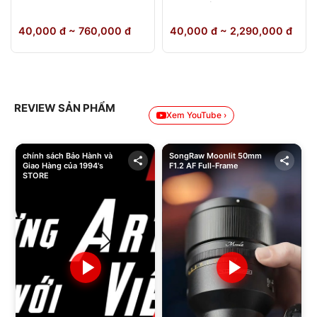
64GB Chính Hãng
40,000 đ ~ 760,000 đ
40,000 đ ~ 2,290,000 đ
REVIEW SẢN PHẨM
Xem YouTube ›
chính sách Bảo Hành và
SongRaw Moonlit 50mm
Giao Hàng của 1994's
F1.2 AF Full-Frame
STORE