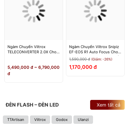
Ngàm Chuyển Viltrox
Ngàm Chuyển Viltrox Snipiz
TELECONVERTER 2.0X Cho
EF-EOS R1 Auto Focus Cho
Sony E / Nikon Z - Nhân Đôi
Canon EOS R/RP/R5/R6 - Bảo
1,590,000 đ
(Giảm: -26%)
Tiêu Cự - Bảo Hành 12
Hành 12 Tháng 1 Đổi 1
1,170,000 đ
5,490,000 đ ~ 6,790,000
Tháng
đ
ĐÈN FLASH – ĐÈN LED
Xem tất cả
TTArtisan
Viltrox
Godox
Ulanzi