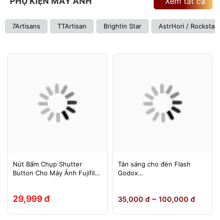
PHỤ KIỆN MÁY ẢNH
Xem tất cả
7Artisans
TTArtisan
Brightin Star
AstrHori / Rockstar
Nút Bấm Chụp Shutter
Tản sáng cho đèn Flash
Button Cho Máy Ảnh Fujifilm
Godox
Leica Contax (Ren Xoáy)
TT600/TT685/TT685II/V850/
V850II/V850III/V860/V860II/V
29,999 đ
35,000 đ ~ 100,000 đ
860III, Yongnuo 560II/565EX,
580EXII